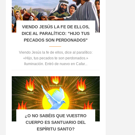
VIENDO JESÚS LA FE DE ELLOS,
DICE AL PARALÍTICO: "HIJO TUS
PECADOS SON PERDONADOS"
Viendo Jesús la fe de ellos, dice al paralítico:
«Hijo, tus pecados te son perdonados.»
Iluminación. Entró de nuevo en Cafar...
¿O NO SABÉIS QUE VUESTRO
CUERPO ES SANTUARIO DEL
ESPÍRITU SANTO?