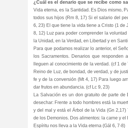
¿Cuál es el denario que se recibe como sa
Vida eterna, es la Santidad. Es Dios mismo, Pa
todos sus hijos (Rm 8, 17) Si el salario del p
6, 23) El que tiene la vida tiene a Cristo (1 de 
8, 12) Luz para poder comprender la voluntad
la Unidad, en la Verdad, en Libertad y en Sant
Para que podamos realizar lo anterior, el Se
los Sacramentos. Denarios que responden a 
lleguen al conocimiento de la verdad. (cf 1 de
Reino de Luz, de bondad, de verdad, y de justi
fe y de la conversión (Mt 4, 17) Para luego a
dar frutos en abundancia. (cf Lc 9, 23)
La Salvación es un don gratuito de parte de
desechar: Frente a todo hombres está la muerte
y del mal y está el Árbol de la Vida (Gn 2,17
de los Demonios. Dos alimentos: la carne y el Es
Espíritu nos lleva a la Vida eterna (Gál 6, 7-8)