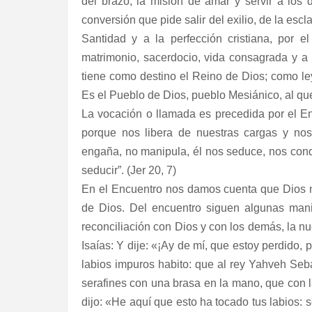
del brazo, la misión de amar y servir a los
conversión que pide salir del exilio, de la esc
Santidad y a la perfección cristiana, por e
matrimonio, sacerdocio, vida consagrada y a 
tiene como destino el Reino de Dios; como ley,
Es el Pueblo de Dios, pueblo Mesiánico, al que
La vocación o llamada es precedida por el E
porque nos libera de nuestras cargas y nos 
engaña, no manipula, él nos seduce, nos conqui
seducir”. (Jer 20, 7)
En el Encuentro nos damos cuenta que Dios 
de Dios. Del encuentro siguen algunas manif
reconciliación con Dios y con los demás, la nu
Isaías: Y dije: «¡Ay de mí, que estoy perdido,
labios impuros habito: que al rey Yahveh Seb
serafines con una brasa en la mano, que con l
dijo: «He aquí que esto ha tocado tus labios: s