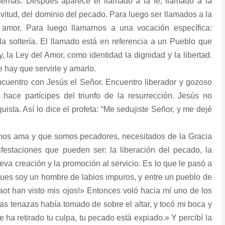
 demás. Después aparece el llamado a la fe, llamado a la
lavitud, del dominio del pecado. Para luego ser llamados a la
l amor. Para luego llamarnos a una vocación específica:
la soltería. El llamado está en referencia a un Pueblo que
 la Ley del Amor, como identidad la dignidad y la libertad.
 hay que servirle y amarlo.
ncuentro con Jesús el Señor. Encuentro liberador y gozoso
hace partícipes del triunfo de la resurrección. Jesús no
sta. Así lo dice el profeta: “Me sedujiste Señor, y me dejé
nos ama y que somos pecadores, necesitados de la Gracia
estaciones que pueden ser: la liberación del pecado, la
eva creación y la promoción al servicio. Es lo que le pasó a
 pues soy un hombre de labios impuros, y entre un pueblo de
aot han visto mis ojos!» Entonces voló hacia mí uno de los
as tenazas había tomado de sobre el altar, y tocó mi boca y
e ha retirado tu culpa, tu pecado está expiado.» Y percibí la