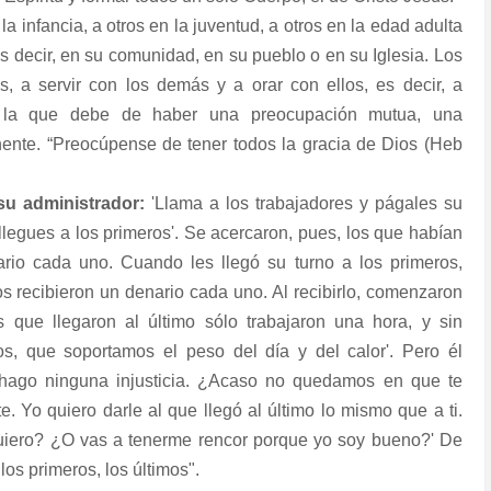
a infancia, a otros en la juventud, a otros en la edad adulta
 es decir, en su comunidad, en su pueblo o en su Iglesia. Los
os, a servir con los demás y a orar con ellos, es decir, a
n la que debe de haber una preocupación mutua, una
nente. “Preocúpense de tener todos la gracia de Dios (Heb
 su administrador:
'Llama a los trabajadores y págales su
llegues a los primeros'. Se acercaron, pues, los que habían
nario cada uno. Cuando les llegó su turno a los primeros,
os recibieron un denario cada uno. Al recibirlo, comenzaron
os que llegaron al último sólo trabajaron una hora, y sin
, que soportamos el peso del día y del calor'. Pero él
 hago ninguna injusticia. ¿Acaso no quedamos en que te
. Yo quiero darle al que llegó al último lo mismo que a ti.
uiero? ¿O vas a tenerme rencor porque yo soy bueno?' De
los primeros, los últimos".