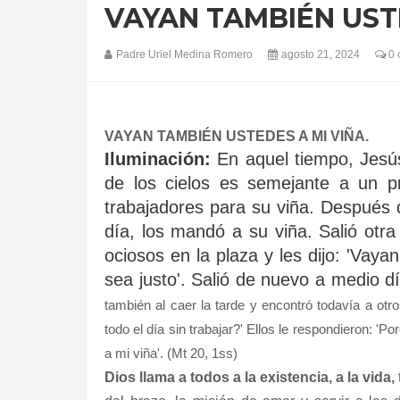
VAYAN TAMBIÉN USTE
Padre Uriel Medina Romero
agosto 21, 2024
0 
VAYAN TAMBIÉN USTEDES A MI VIÑA.
Iluminación:
En aquel tiempo, Jesús
de los cielos es semejante a un pr
trabajadores para su viña. Después 
día, los mandó a su viña. Salió ot
ociosos en la plaza y les dijo: 'Vay
sea justo'. Salió de nuevo a medio d
también al caer la tarde y encontró todavía a otr
todo el día sin trabajar?' Ellos le respondieron: 'P
a mi viña'. (Mt 20, 1ss)
Dios llama a todos a la existencia, a la vida,