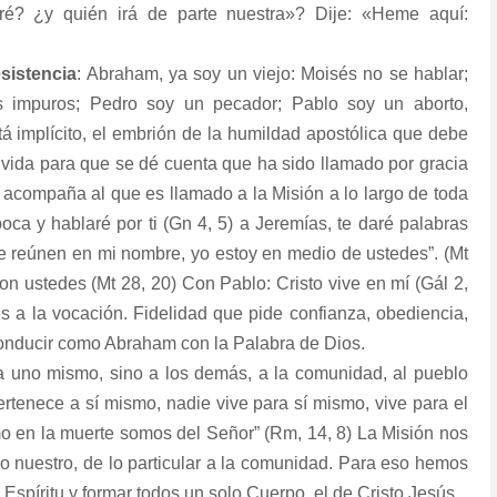
ré? ¿y quién irá de parte nuestra»? Dije: «Heme aquí:
esistencia
: Abraham, ya soy un viejo: Moisés no se hablar;
os impuros; Pedro soy un pecador; Pablo soy un aborto,
stá implícito, el embrión de la humildad apostólica que debe
 vida para que se dé cuenta que ha sido llamado por gracia
 acompaña al que es llamado a la Misión a lo largo de toda
oca y hablaré por ti (Gn 4, 5) a Jeremías, te daré palabras
se reúnen en mi nombre, yo estoy en medio de ustedes”. (Mt
on ustedes (Mt 28, 20) Con Pablo: Cristo vive en mí (Gál 2,
es a la vocación. Fidelidad que pide confianza, obediencia,
 conducir como Abraham con la Palabra de Dios.
 a uno mismo, sino a los demás, a la comunidad, al pueblo
rtenece a sí mismo, nadie vive para sí mismo, vive para el
mo en la muerte somos del Señor” (Rm, 14, 8) La Misión nos
lo nuestro, de lo particular a la comunidad. Para eso hemos
spíritu y formar todos un solo Cuerpo, el de Cristo Jesús.