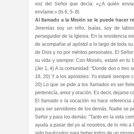
voz del Señor que decía: «¿A quién envia
envíame.» (Is 6, 5- 8)
Al llamado a la Misión se le puede hacer r
Jeremías soy un niño, Isaías, soy de labi
perseguidor de la Iglesia. En la resistencia e
de acompañar al apóstol a lo largo de toda su
de Dios y no por méritos personales. El Señor
su vida y siempre: Con Moisés, estaré en tu b
(Jer 1, 4) A la comunidad: “Donde dos o tres 
18, 20) Y a los apóstoles: Yo estaré siempre c
20) Lo que se pide a los llamados es ser fiel
pertenecía, amor y oración. Es decir, dejarse
El llamado o la vocación no hace referencia
para ser servidores de los demás. Nadie se pe
Señor y para los demás: “Tanto en la vida co
ayuda a pasar del yo al nosotros, de lo mío a 
sido bautizados para beber todos de un mismo E