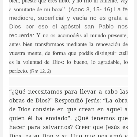
bien, puesto que eres tibio, y no frío ni caliente, voy
a vomitarte de mi boca”.
(Apoc 3, 15- 16) La fe
mediocre, superficial y vacía no es grata a
Dios por eso el apóstol san Pablo nos
Y no os acomodéis al mundo presente,
recuerda:
antes bien transformaos mediante la renovación de
vuestra mente, de forma que podáis distinguir cuál
es la voluntad de Dios: lo bueno, lo agradable, lo
perfecto.
(Rm 12, 2)
“¿Qué necesitamos para llevar a cabo las
obras de Dios?” Respondió Jesús: “La obra
de Dios consiste en que crean en aquel a
quien él ha enviado”. ¿Qué tenemos que
hacer para salvarnos? Creer que Jesús es
Dios, es su Don y su Hijo que nos amó y