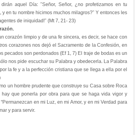
dirán aquel Día: "Señor, Señor, ¿no profetizamos en tu
 y en tu nombre hicimos muchos milagros?" Y entonces les
gentes de iniquidad!" (Mt 7, 21- 23)
orazón.
n corazón limpio y de una fe sincera, es decir, se hace con
tros corazones nos dejó el Sacramento de la Confesión, en
ros pecados son perdonados (Ef 1, 7) El traje de bodas es un
 sólo nos pide escuchar su Palabra y obedecerla. La Palabra
r la fe y a la perfección cristiana que se llega a ella por el
)
como un hombre prudente que construye su Casa sobre Roca
, hay que ponerla por obra para que se haga vida vigor y
: “Permanezcan en mi Luz, en mi Amor, y en mi Verdad para
ar y para servir.