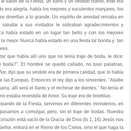
 al salón de la Fiesta, un baño y un vestido nuevo, este era
odo era alegría, había los mejores y suculentos manjares, los
se divertían a lo grande. Un espíritu de amistad reinaba en
 saludar a sus invitados le sobraban agradecimientos y
unca había estado en un lugar tan bello y con los mejores
la mejor. Nunca había estado en una fiesta tal bonita y
tan
ares.
tar que había allí uno que no tenía traje de boda, le dice:
e boda?". El hombre se quedó callado, no tuvo palabras.
r, dijo que su vestido era de primera calidad, que lo había
de las Europas. Entonces el rey dijo a los sirvientes: "Atadle
era; allí será el llanto y el rechinar de dientes." No tenía el
 no estaba revestida de Amor. Su traje era de tinieblas.
ipando de la Fiesta, servimos en diferentes ministerios, en
y pasamos a comulgar, pero, sin el traje de bodas. Nuestra
razón está vacío de la Gracia de Dios (Is 1, 16) Jesús nos
eñor, entrará en el Reino de los Cielos, sino el que haga la