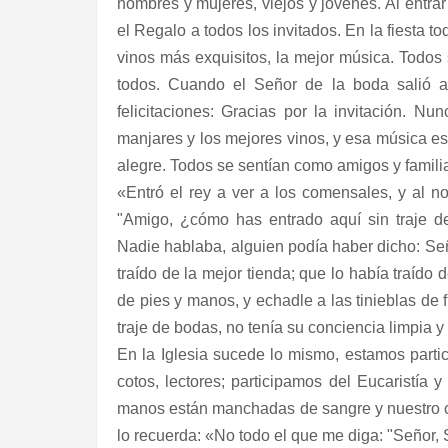
hombres y mujeres, viejos y jóvenes. Al entrar
el Regalo a todos los invitados. En la fiesta t
vinos más exquisitos, la mejor música. Todos 
todos. Cuando el Señor de la boda salió a
felicitaciones: Gracias por la invitación. N
manjares y los mejores vinos, y esa música es 
alegre. Todos se sentían como amigos y famili
«Entró el rey a ver a los comensales, y al no
"Amigo, ¿cómo has entrado aquí sin traje d
Nadie hablaba, alguien podía haber dicho: Seño
traído de la mejor tienda; que lo había traído 
de pies y manos, y echadle a las tinieblas de fu
traje de bodas, no tenía su conciencia limpia y
En la Iglesia sucede lo mismo, estamos partic
cotos, lectores; participamos del Eucaristía 
manos están manchadas de sangre y nuestro co
lo recuerda: «No todo el que me diga: "Señor, S