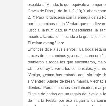
espalda al Mundo, lo que equivale a romper co
Gracia de Dios (1 de Jn 1, 9- 10) Y, ahora com
2, 7) Para fortalecerse con la energía de su P
por los caminos de la Verdad que nos llevan 
justicia, la humildad, la mansedumbre, la sant
muerte a la vida, del pecado a la gracia, de las 
El relato evangélico:
Entonces dice a sus siervos: "La boda está pr
cruces de los caminos y, a cuantos encontréis,
reunieron a todos los que encontraron, mal
«Entró el rey a ver a los comensales, y al no
"Amigo, ¿cómo has entrado aquí sin traje de
sirvientes: "Atadle de pies y manos, y echadle 
dientes." Porque muchos son llamados, mas po
El traje de bodas era un regalo del Novio a l
de ir a la Fiesta, por eso salgan a los cam