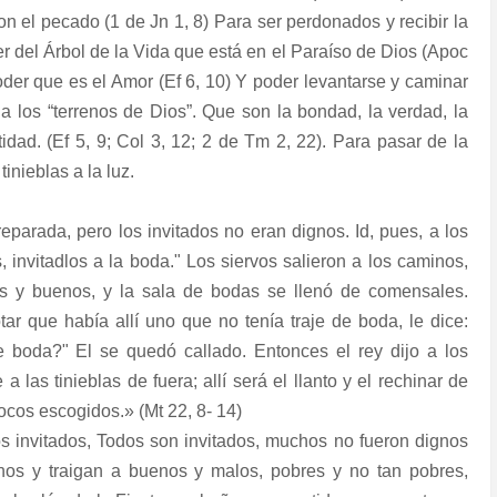
n el pecado (1 de Jn 1, 8) Para ser perdonados y recibir la
er del Árbol de la Vida que está en el Paraíso de Dios (Apoc
oder que es el Amor (Ef 6, 10) Y poder levantarse y caminar
a los “terrenos de Dios”. Que son la bondad, la verdad, la
idad. (Ef 5, 9; Col 3, 12; 2 de Tm 2, 22). Para pasar de la
tinieblas a la luz.
eparada, pero los invitados no eran dignos. Id, pues, a los
 invitadlos a la boda." Los siervos salieron a los caminos,
os y buenos, y la sala de bodas se llenó de comensales.
tar que había allí uno que no tenía traje de boda, le dice:
 boda?" El se quedó callado. Entonces el rey dijo a los
a las tinieblas de fuera; allí será el llanto y el rechinar de
cos escogidos.» (Mt 22, 8- 14)
os invitados, Todos son invitados, muchos no fueron dignos
inos y traigan a buenos y malos, pobres y no tan pobres,