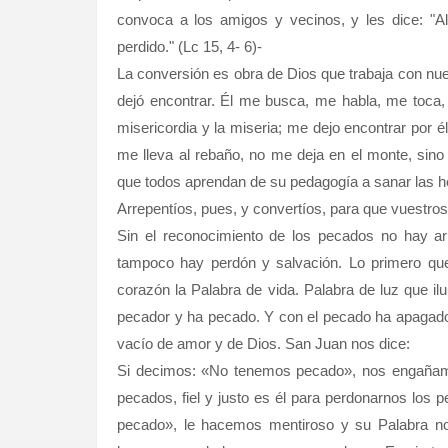
convoca a los amigos y vecinos, y les dice: "A
perdido." (Lc 15, 4- 6)-
La conversión es obra de Dios que trabaja con n
dejó encontrar. Él me busca, me habla, me toca,
misericordia y la miseria; me dejo encontrar por
me lleva al rebaño, no me deja en el monte, sin
que todos aprendan de su pedagogía a sanar las h
Arrepentíos, pues, y convertíos, para que vuestro
Sin el reconocimiento de los pecados no hay ar
tampoco hay perdón y salvación. Lo primero que
corazón la Palabra de vida. Palabra de luz que il
pecador y ha pecado. Y con el pecado ha apagado 
vacío de amor y de Dios. San Juan nos dice:
Si decimos: «No tenemos pecado», nos engañamo
pecados, fiel y justo es él para perdonarnos los 
pecado», le hacemos mentiroso y su Palabra no 