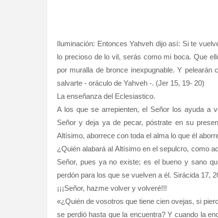
Iluminación: Entonces Yahveh dijo así: Si te vuelv
lo precioso de lo vil, serás como mi boca. Que ell
por muralla de bronce inexpugnable. Y pelearán co
salvarte - oráculo de Yahveh -. (Jer 15, 19- 20)
La enseñanza del Eclesiastico.
A los que se arrepienten, el Señor los ayuda a v
Señor y deja ya de pecar, póstrate en su presenci
Altísimo, aborrece con toda el alma lo que él aborr
¿Quién alabará al Altísimo en el sepulcro, como aq
Señor, pues ya no existe; es el bueno y sano qui
perdón para los que se vuelven a él. Sirácida 17, 
¡¡¡Señor, hazme volver y volveré!!!
«¿Quién de vosotros que tiene cien ovejas, si pierd
se perdió hasta que la encuentra? Y cuando la en