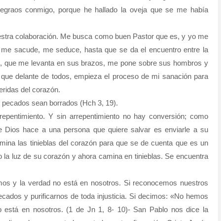
legraos conmigo, porque he hallado la oveja que se me había
uestra colaboración. Me busca como buen Pastor que es, y yo me
 me sacude, me seduce, hasta que se da el encuentro entre la
 él, que me levanta en sus brazos, me pone sobre sus hombros y
o que delante de todos, empieza el proceso de mi sanación para
eridas del corazón.
s pecados sean borrados (Hch 3, 19).
repentimiento. Y sin arrepentimiento no hay conversión; como
 Dios hace a una persona que quiere salvar es enviarle a su
umina las tinieblas del corazón para que se de cuenta que es un
la luz de su corazón y ahora camina en tinieblas. Se encuentra
s y la verdad no está en nosotros. Si reconocemos nuestros
pecados y purificarnos de toda injusticia. Si decimos: «No hemos
está en nosotros. (1 de Jn 1, 8- 10)- San Pablo nos dice la