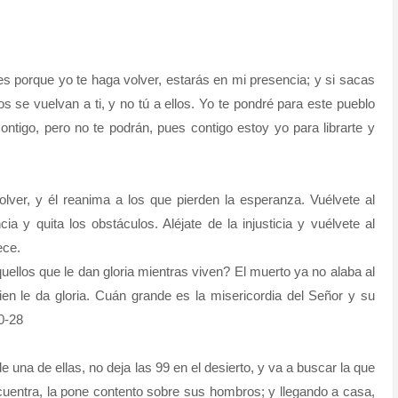
es porque yo te haga volver, estarás en mi presencia; y si sacas
os se vuelvan a ti, y no tú a ellos. Yo te pondré para este pueblo
ntigo, pero no te podrán, pues contigo estoy yo para librarte y
olver, y él reanima a los que pierden la esperanza. Vuélvete al
a y quita los obstáculos. Aléjate de la injusticia y vuélvete al
ece.
uellos que le dan gloria mientras viven? El muerto ya no alaba al
en le da gloria. Cuán grande es la misericordia del Señor y su
20-28
e una de ellas, no deja las 99 en el desierto, y va a buscar la que
cuentra, la pone contento sobre sus hombros; y llegando a casa,