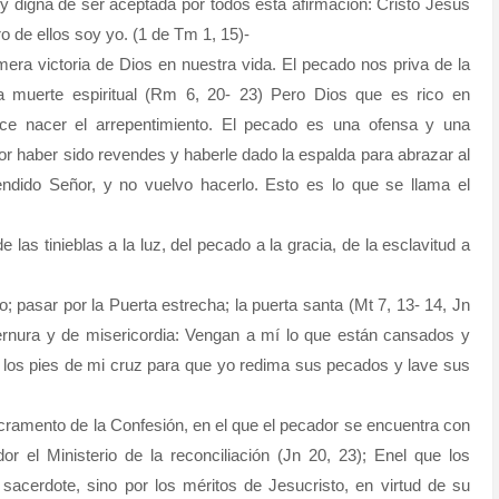
 digna de ser aceptada por todos esta afirmación: Cristo Jesús
ro de ellos soy yo. (1 de Tm 1, 15)-
ra victoria de Dios en nuestra vida. El pecado nos priva de la
da muerte espiritual (Rm 6, 20- 23) Pero Dios que es rico en
ace nacer el arrepentimiento. El pecado es una ofensa y una
or haber sido revendes y haberle dado la espalda para abrazar al
endido Señor, y no vuelvo hacerlo. Esto es lo que se llama el
las tinieblas a la luz, del pecado a la gracia, de la esclavitud a
; pasar por la Puerta estrecha; la puerta santa (Mt 7, 13- 14, Jn
ernura y de misericordia: Vengan a mí lo que están cansados y
a los pies de mi cruz para que yo redima sus pecados y lave sus
acramento de la Confesión, en el que el pecador se encuentra con
or el Ministerio de la reconciliación (Jn 20, 23); Enel que los
sacerdote, sino por los méritos de Jesucristo, en virtud de su