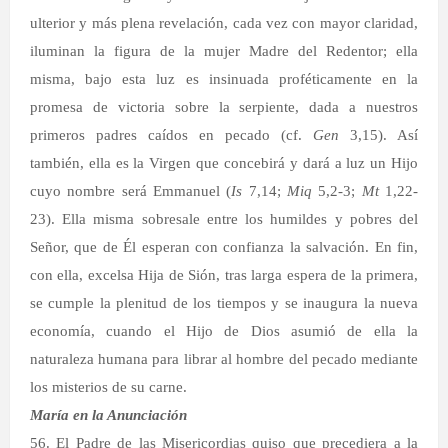
ulterior y más plena revelación, cada vez con mayor claridad,
iluminan la figura de la mujer Madre del Redentor; ella
misma, bajo esta luz es insinuada proféticamente en la
promesa de victoria sobre la serpiente, dada a nuestros
primeros padres caídos en pecado (cf.
Gen
3,15). Así
también, ella es la Virgen que concebirá y dará a luz un Hijo
cuyo nombre será Emmanuel (
Is
7,14;
Miq
5,2-3;
Mt
1,22-
23). Ella misma sobresale entre los humildes y pobres del
Señor, que de Él esperan con confianza la salvación. En fin,
con ella, excelsa Hija de Sión, tras larga espera de la primera,
se cumple la plenitud de los tiempos y se inaugura la nueva
economía, cuando el Hijo de Dios asumió de ella la
naturaleza humana para librar al hombre del pecado mediante
los misterios de su carne.
María en la Anunciación
56. El Padre de las Misericordias quiso que precediera a la