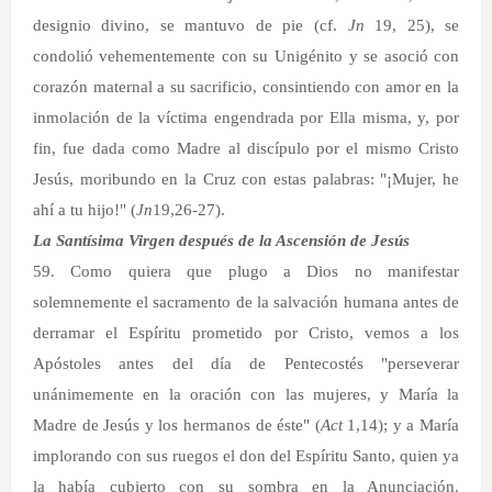
designio divino, se mantuvo de pie (cf.
Jn
19, 25), se
condolió vehementemente con su Unigénito y se asoció con
corazón maternal a su sacrificio, consintiendo con amor en la
inmolación de la víctima engendrada por Ella misma, y, por
fin, fue dada como Madre al discípulo por el mismo Cristo
Jesús, moribundo en la Cruz con estas palabras: "¡Mujer, he
ahí a tu hijo!" (
Jn
19,26-27).
La Santísima Virgen después de la Ascensión de Jesús
59. Como quiera que plugo a Dios no manifestar
solemnemente el sacramento de la salvación humana antes de
derramar el Espíritu prometido por Cristo, vemos a los
Apóstoles antes del día de Pentecostés "perseverar
unánimemente en la oración con las mujeres, y María la
Madre de Jesús y los hermanos de éste" (
Act
1,14); y a María
implorando con sus ruegos el don del Espíritu Santo, quien ya
la había cubierto con su sombra en la Anunciación.