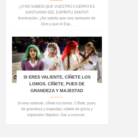
¿O NO SABÉIS QUE VUESTRO CUERPO ES
SANTUARIO DEL ESPÍRITU SANTO?
Iluminación. ¿No sabéis que sois santuario de
Dios y que el Esp...
SI ERES VALIENTE, CÍÑETE LOS
LOMOS. CÍÑETE, PUES DE
GRANDEZA Y MAJESTAD
Si eres valiente, cíñete los lomos. Cíñete, pues,
de grandeza y majestad, vístete de gloria y
esplendor Objetivo: Dar a conocer...