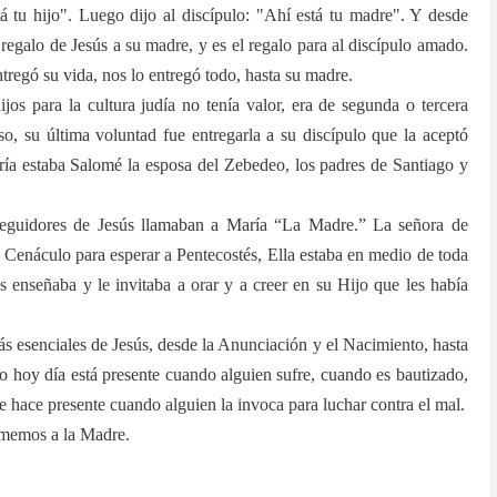
tá tu hijo". Luego dijo al discípulo: "Ahí está tu madre". Y desde
l regalo de Jesús a su madre, y es el regalo para al discípulo amado.
tregó su vida, nos lo entregó todo, hasta su madre.
jos para la cultura judía no tenía valor, era de segunda o tercera
so, su última voluntad fue entregarla a su discípulo que la aceptó
ría estaba Salomé la esposa del Zebedeo, los padres de Santiago y
s seguidores de Jesús llamaban a María “La Madre.” La señora de
el Cenáculo para esperar a Pentecostés, Ella estaba en medio de toda
es enseñaba y le invitaba a orar y a creer en su Hijo que les había
s esenciales de Jesús, desde la Anunciación y el Nacimiento, hasta
mo hoy día está presente cuando alguien sufre, cuando es bautizado,
e hace presente cuando alguien la invoca para luchar contra el mal.
 Amemos a la Madre.