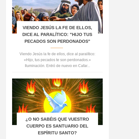
VIENDO JESÚS LA FE DE ELLOS,
DICE AL PARALÍTICO: "HIJO TUS
PECADOS SON PERDONADOS"
Viendo Jesús la fe de ellos, dice al paralítico:
«Hijo, tus pecados te son perdonados.»
Iluminación. Entró de nuevo en Cafar...
¿O NO SABÉIS QUE VUESTRO
CUERPO ES SANTUARIO DEL
ESPÍRITU SANTO?