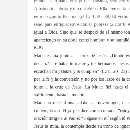
grande, será llamado hijo del Altísimo, será rey y
Altísimo te cubrirá y tu concebirás. Ella cree en la
en mí según tu Palabra” (cf Lc 1, 26- 38) El Verbo 
seno, para enriquecernos con su pobreza (2 Cor 8, 9
igual a Dios. Sino que se despojó de sí mismo to
apareciendo en su porte como hombre; y se humilló 
6- 8)
María estaba junto a la cruz de Jesús. ¿Dónde es
decían:? “Te habla tu madre y tus hermanos” Jesús
escuchan mi palabra y la cumplen” (Lc 8, 20- 21) L
por la fe y la conversión y no por los lazos de la c
junto a la cruz de Jesús. La Mujer fiel hasta el 
sufrimiento, hasta la muerte.
María no dice ni una palabra a los verdugos, ni a 
contempla a su Hijo y le dice con su mirada: “esto
oración dirigida al Padre: “Hágase en mí según tú Pa
Jesús la mira, la contempla desde su trono de igno