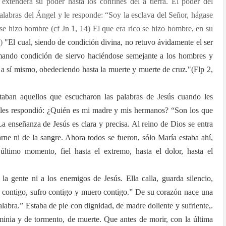
 extenderá su poder hasta los confines del a tierra. El poder del
 palabras del Ángel y le responde: “Soy la esclava del Señor, hágase
se hizo hombre (cf Jn 1, 14) El que era rico se hizo hombre, en su
)
"El cual, siendo de condición divina, no retuvo ávidamente el ser
mando condición de siervo haciéndose semejante a los hombres y
a sí mismo, obedeciendo hasta la muerte y muerte de cruz."(Flp 2,
taban aquellos que escucharon las palabras de Jesús cuando les
 les respondió: ¿Quién es mi madre y mis hermanos? “Son los que
a enseñanza de Jesús es clara y precisa. Al reino de Dios se entra
arne ni de la sangre. Ahora todos se fueron, sólo María estaba ahí,
último momento, fiel hasta el extremo, hasta el dolor, hasta el
la gente ni a los enemigos de Jesús. Ella calla, guarda silencio,
y contigo, sufro contigo y muero contigo.” De su corazón nace una
labra.” Estaba de pie con dignidad, de madre doliente y sufriente,.
minia y de tormento, de muerte. Que antes de morir, con la última