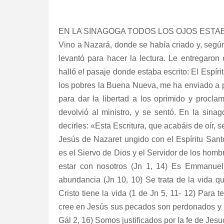
EN LA SINAGOGA TODOS LOS OJOS ESTAB
Vino a Nazará, donde se había criado y, según
levantó para hacer la lectura. Le entregaron
halló el pasaje donde estaba escrito: El Espír
los pobres la Buena Nueva, me ha enviado a pro
para dar la libertad a los oprimido y procl
devolvió al ministro, y se sentó. En la sina
decirles: «Esta Escritura, que acabáis de oír, s
Jesús de Nazaret ungido con el Espíritu Sant
es el Siervo de Dios y el Servidor de los hom
estar con nosotros (Jn 1, 14) Es Emmanuel,
abundancia (Jn 10, 10) Se trata de la vida qu
Cristo tiene la vida (1 de Jn 5, 11- 12) Para 
cree en Jesús sus pecados son perdonados y re
Gál 2, 16) Somos justificados por la fe de Jesu