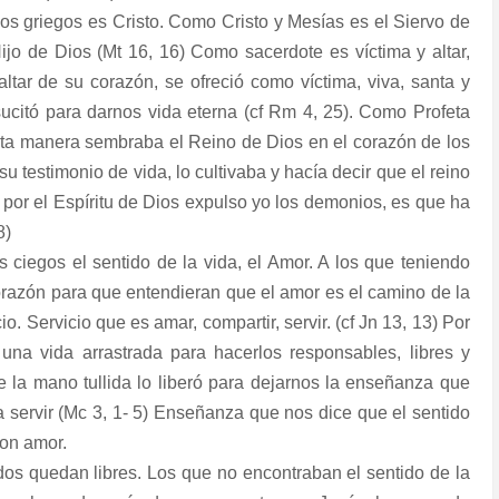
los griegos es Cristo. Como Cristo y Mesías es el Siervo de
Hijo de Dios (Mt 16, 16) Como sacerdote es víctima y altar,
altar de su corazón, se ofreció como víctima, viva, santa y
ucitó para darnos vida eterna (cf Rm 4, 25). Como Profeta
sta manera sembraba el Reino de Dios en el corazón de los
 testimonio de vida, lo cultivaba y hacía decir que el reino
si por el Espíritu de Dios expulso yo los demonios, es que ha
8)
ciegos el sentido de la vida, el Amor. A los que teniendo
 corazón para que entendieran que el amor es el camino de la
o. Servicio que es amar, compartir, servir. (cf Jn 13, 13) Por
 una vida arrastrada para hacerlos responsables, libres y
 la mano tullida lo liberó para dejarnos la enseñanza que
a servir (Mc 3, 1- 5) Enseñanza que nos dice que el sentido
con amor.
dos quedan libres. Los que no encontraban el sentido de la