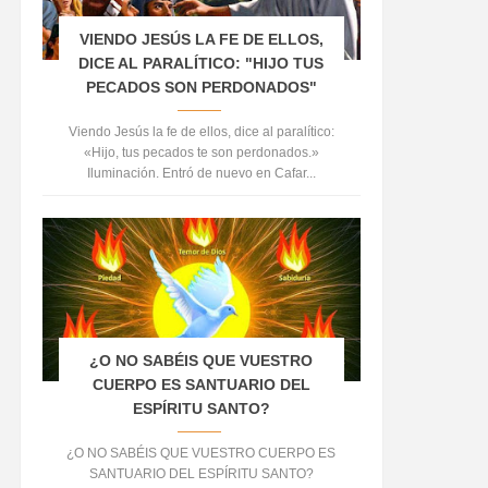
VIENDO JESÚS LA FE DE ELLOS,
DICE AL PARALÍTICO: "HIJO TUS
PECADOS SON PERDONADOS"
Viendo Jesús la fe de ellos, dice al paralítico:
«Hijo, tus pecados te son perdonados.»
Iluminación. Entró de nuevo en Cafar...
¿O NO SABÉIS QUE VUESTRO
CUERPO ES SANTUARIO DEL
ESPÍRITU SANTO?
¿O NO SABÉIS QUE VUESTRO CUERPO ES
SANTUARIO DEL ESPÍRITU SANTO?