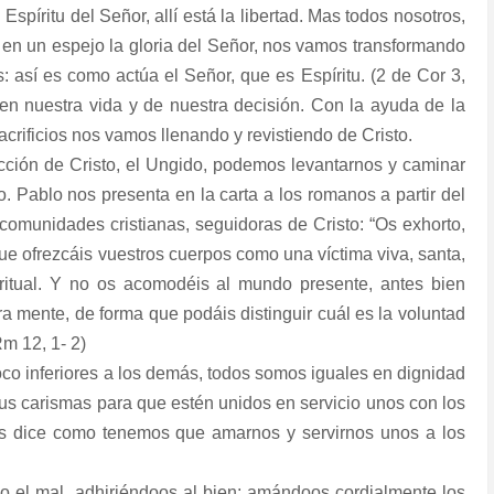
Espíritu del Señor, allí está la libertad. Mas todos nosotros,
 en un espejo la gloria del Señor, nos vamos transformando
así es como actúa el Señor, que es Espíritu. (2 de Cor 3,
 en nuestra vida y de nuestra decisión. Con la ayuda de la
acrificios nos vamos llenando y revistiendo de Cristo.
ción de Cristo, el Ungido, podemos levantarnos y caminar
o. Pablo nos presenta en la carta a los romanos a partir del
comunidades cristianas, seguidoras de Cristo: “Os exhorto,
ue ofrezcáis vuestros cuerpos como una víctima viva, santa,
piritual. Y no os acomodéis al mundo presente, antes bien
a mente, de forma que podáis distinguir cuál es la voluntad
Rm 12, 1- 2)
oco inferiores a los demás, todos somos iguales en dignidad
us carismas para que estén unidos en servicio unos con los
 nos dice como tenemos que amarnos y servirnos unos a los
do el mal, adhiriéndoos al bien; amándoos cordialmente los