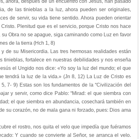
es, ahora, después de un encuentro con Jesús, han pasado
a, de las tinieblas a la luz, ahora pueden ser originales,
es de servir, su vida tiene sentido. Ahora pueden orientar
 Cristo. Plenitud que es el servicio, porque Cristo nos hace
ara su Obra no se apague, siga caminando como Luz en favor
es de la tierra (Hch 1, 8)
 y de su Misericordia. Las tres hermosas realidades están
 tinieblas, fortalece en nuestras debilidades y nos enseña
 Jesús el Ungido nos dice: «Yo soy la luz del mundo; el que
 tendrá la luz de la vida.» (Jn 8, 12) La Luz de Cristo es
 5, 7- 9) Estas son los fundamentos de la “Civilización del
jar y servir, como dice Pablo: “Mirad: el que siembra con
ad; el que siembra en abundancia, cosechará también en
de su corazón, no de mala gana ni forzado, pues: Dios ama
cubre el rostro, nos quita el velo que impedía que fuéramos
ecado: Y cuando se convierte al Señor, se arranca el velo.