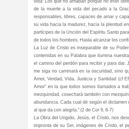
vida: Los que no amaban porque no eran libr
de la muerte a la vida del pecado a la Graci
responsables, libres, capaces de amar y capac
su vida hacia la madurez, hacia la plenitud en
partícipes de la Unción del Espíritu Santo p
de todos los hombres. Hasta alcanzar los confin
La Luz de Cristo es inseparable de su Poder
contenidas en su Palabra que ilumina nuestras
el camino del perdón para recibir y para dar.
me siga no caminará en la oscuridad, sino que
Amor, Verdad, Vida, Justicia y Santidad (cf Ef
Amor” en la que todos somos llamados a traba
mezquindad, cosechará también con mezquind
abundancia. Cada cual dé según el dictamen 
al que da con alegría.” (2 de Cor 9, 6-7)
La Obra del Ungido, Jesús, el Cristo, nos des
impronta de su Ser, imágenes de Cristo, el p