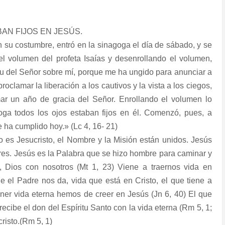
AN FIJOS EN JESÚS.
 su costumbre, entró en la sinagoga el día de sábado, y se
 el volumen del profeta Isaías y desenrollando el volumen,
itu del Señor sobre mí, porque me ha ungido para anunciar a
clamar la liberación a los cautivos y la vista a los ciegos,
amar un año de gracia del Señor. Enrollando el volumen lo
goga todos los ojos estaban fijos en él. Comenzó, pues, a
e ha cumplido hoy.» (Lc 4, 16- 21)
o es Jesucristo, el Nombre y la Misión están unidos. Jesús
bres. Jesús es la Palabra que se hizo hombre para caminar y
 Dios con nosotros (Mt 1, 23) Viene a traernos vida en
e el Padre nos da, vida que está en Cristo, el que tiene a
tener vida eterna hemos de creer en Jesús (Jn 6, 40) El que
cibe el don del Espíritu Santo con la vida eterna (Rm 5, 1;
cristo.(Rm 5, 1)