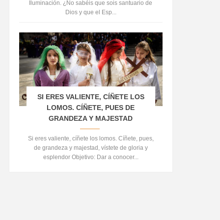
Iluminación. ¿No sabéis que sois santuario de
Dios y que el Esp...
SI ERES VALIENTE, CÍÑETE LOS
LOMOS. CÍÑETE, PUES DE
GRANDEZA Y MAJESTAD
Si eres valiente, cíñete los lomos. Cíñete, pues,
de grandeza y majestad, vístete de gloria y
esplendor Objetivo: Dar a conocer...