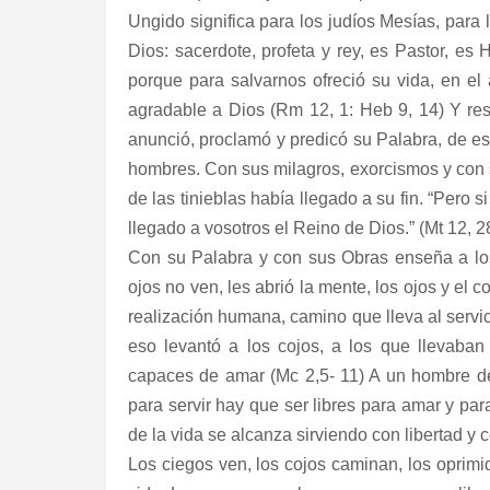
Ungido significa para los judíos Mesías, para 
Dios: sacerdote, profeta y rey, es Pastor, es 
porque para salvarnos ofreció su vida, en el 
agradable a Dios (Rm 12, 1: Heb 9, 14) Y res
anunció, proclamó y predicó su Palabra, de e
hombres. Con sus milagros, exorcismos y con su
de las tinieblas había llegado a su fin. “Pero 
llegado a vosotros el Reino de Dios.” (Mt 12, 2
Con su Palabra y con sus Obras enseña a los 
ojos no ven, les abrió la mente, los ojos y el
realización humana, camino que lleva al servici
eso levantó a los cojos, a los que llevaban
capaces de amar (Mc 2,5- 11) A un hombre de
para servir hay que ser libres para amar y par
de la vida se alcanza sirviendo con libertad y 
Los ciegos ven, los cojos caminan, los oprimi