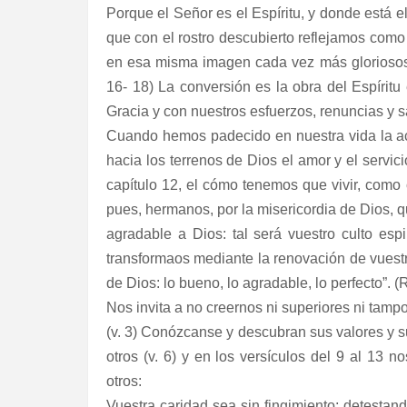
Porque el Señor es el Espíritu, y donde está el 
que con el rostro descubierto reflejamos como
en esa misma imagen cada vez más gloriosos: 
16- 18) La conversión es la obra del Espíritu
Gracia y con nuestros esfuerzos, renuncias y s
Cuando hemos padecido en nuestra vida la ac
hacia los terrenos de Dios el amor y el servici
capítulo 12, el cómo tenemos que vivir, como 
pues, hermanos, por la misericordia de Dios, q
agradable a Dios: tal será vuestro culto es
transformaos mediante la renovación de vuestr
de Dios: lo bueno, lo agradable, lo perfecto”. (
Nos invita a no creernos ni superiores ni tamp
(v. 3) Conózcanse y descubran sus valores y s
otros (v. 6) y en los versículos del 9 al 13
otros:
Vuestra caridad sea sin fingimiento; detestan