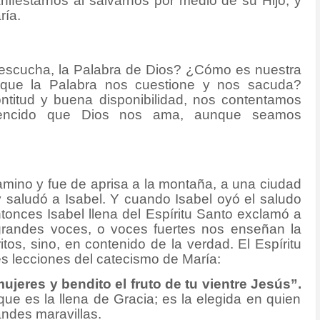
nifestarnos al salvarnos por medio de su Hijo, y
ría.
 escucha, la Palabra de Dios? ¿Cómo es nuestra
que la Palabra nos cuestione y nos sacuda?
titud y buena disponibilidad, nos contentamos
encido que Dios nos ama, aunque seamos
amino y fue de aprisa a la montaña, a una ciudad
 saludó a Isabel. Y cuando Isabel oyó el saludo
ntonces Isabel llena del Espíritu Santo exclamó a
grandes voces, o voces fuertes nos enseñan la
itos, sino, en contenido de la verdad. El Espíritu
es lecciones del catecismo de María:
mujeres y bendito el fruto de tu vientre Jesús”.
que es la llena de Gracia; es la elegida en quien
andes maravillas.