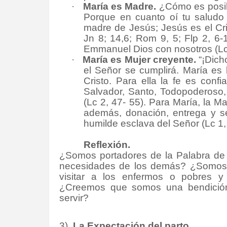
·
María es Madre.
¿Cómo es posib
Porque en cuanto oí tu saludo 
madre de Jesús; Jesús es el Cris
Jn 8; 14,6; Rom 9, 5; Flp 2, 6
Emmanuel Dios con nosotros (Lc 
·
María es Mujer creyente.
“¡Dich
el Señor se cumplirá. María es 
Cristo. Para ella la fe es con
Salvador, Santo, Todopoderoso, M
(Lc 2, 47- 55). Para María, la M
además, donación, entrega y se
humilde esclava del Señor (Lc 1, 
Reflexión.
¿Somos portadores de la Palabra de 
necesidades de los demás? ¿Somos c
visitar a los enfermos o pobres y
¿Creemos que somos una bendició
servir?
3)
La Expectación del parto.