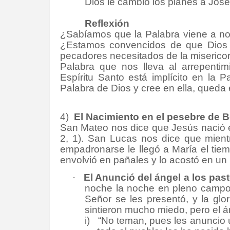
Dios le cambio los planes a José
Reflexión
¿Sabíamos que la Palabra viene a nos
¿Estamos convencidos de que Dios
pecadores necesitados de la miserico
Palabra que nos lleva al arrepenti
Espíritu Santo está implícito en la
Palabra de Dios y cree en ella, qued
4)
El Nacimiento en el pesebre de B
San Mateo nos dice que Jesús nació e
2, 1). San Lucas nos dice que mien
empadronarse le llegó a María el tiemp
envolvió en pañales y lo acostó en un 
·
El Anunció del ángel a los pas
noche la noche en pleno campo 
Señor se les presentó, y la glo
sintieron mucho miedo, pero el án
i)
“No teman, pues les anuncio u