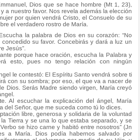
Emmanuel, Dios que se hace hombre (Mt 1, 23),
s y a nuestro favor. Nos revela además la elección
 mujer por quien vendrá Cristo, el Consuelo de su
re el verdadero rostro de María.
 Escucha la palabra de Dios en su corazón: “No
 concedido su favor. Concebirás y dará a luz un
re Jesús”.
rante porque hace oración, escucha la Palabra y
rá esto, pues no tengo relación con ningún
ngel le contestó: El Espíritu Santo vendrá sobre ti
rirá con su sombra; por eso, el que va a nacer de
 de Dios. Serás Madre siendo virgen, María creyó
ángel.
te. Al escuchar la explicación del ángel, María
va del Señor, que me suceda como tú lo dices.
ptación libre, generosa y solidaria de la voluntad
 la Tierra y se una lo que estaba separado, y se
l Verbo se hizo carne y habitó entre nosotros” (Jn
nes a María. Dios podía habernos salvado por