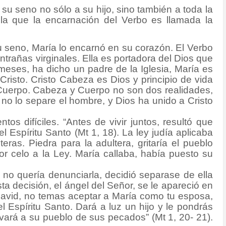
su seno no sólo a su hijo, sino también a toda la
 la que la encarnación del Verbo es llamada la
 seno, María lo encarnó en su corazón. El Verbo
ntrañas virginales. Ella es portadora del Dios que
eses, ha dicho un padre de la Iglesia, María es
Cristo. Cristo Cabeza es Dios y principio de vida
Cuerpo. Cabeza y Cuerpo no son dos realidades,
no lo separe el hombre, y Dios ha unido a Cristo
s difíciles. “Antes de vivir juntos, resultó que
l Espíritu Santo (Mt 1, 18). La ley judía aplicaba
teras. Piedra para la adultera, gritaría el pueblo
or celo a la Ley. María callaba, había puesto su
 no quería denunciarla, decidió separase de ella
a decisión, el ángel del Señor, se le apareció en
David, no temas aceptar a María como tu esposa,
l Espíritu Santo. Dará a luz un hijo y le pondrás
vará a su pueblo de sus pecados” (Mt 1, 20- 21).