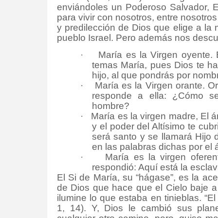
enviándoles un Poderoso Salvador, 
para vivir con nosotros, entre nosotro
y predilección de Dios que elige a la
pueblo Israel. Pero además nos descub
·
María es la Virgen oyente.
temas María, pues Dios te ha
hijo, al que pondrás por nomb
·
María es la Virgen orante. O
responde a ella: ¿Cómo se
hombre?
·
María es la virgen madre, El á
y el poder del Altísimo te cub
será santo y se llamará Hijo
en las palabras dichas por el 
·
María es la virgen oferen
respondió: Aquí está la escla
El Si de María, su “hágase”, es la ace
de Dios que hace que el Cielo baje a
ilumine lo que estaba en tinieblas. “E
1, 14). Y, Dios le cambió sus pla