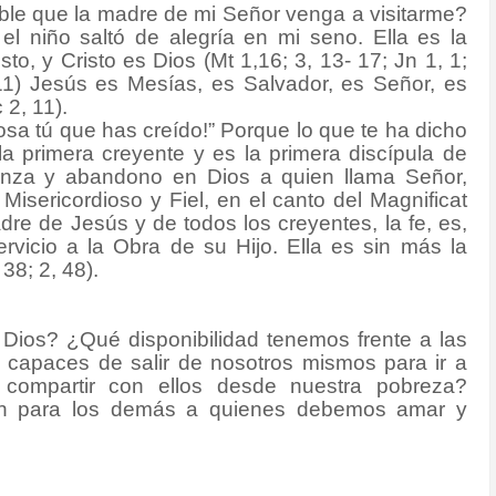
le que la madre de mi Señor venga a visitarme?
el niño saltó de alegría en mi seno. Ella es la
to, y Cristo es Dios (Mt 1,16; 3, 13- 17; Jn 1, 1;
-11) Jesús es Mesías, es Salvador, es Señor, es
2, 11).
osa tú que has creído!” Porque lo que te ha dicho
la primera creyente y es la primera discípula de
fianza y abandono en Dios a quien llama Señor,
isericordioso y Fiel, en el canto del Magnificat
adre de Jesús y de todos los creyentes, la fe, es,
rvicio a la Obra de su Hijo. Ella es sin más la
38; 2, 48).
Dios? ¿Qué disponibilidad tenemos frente a las
apaces de salir de nosotros mismos para ir a
 compartir con ellos desde nuestra pobreza?
n para los demás a quienes debemos amar y