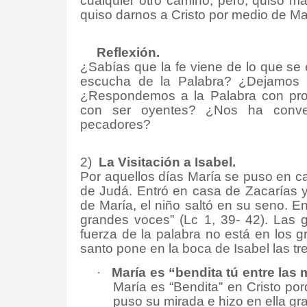
cualquier otro camino, pero, quiso ma
quiso darnos a Cristo por medio de Ma
Reflexión.
¿Sabías que la fe viene de lo que se
escucha de la Palabra? ¿Dejamos 
¿Respondemos a la Palabra con pron
con ser oyentes? ¿Nos ha conv
pecadores?
2)
La Visitación a Isabel.
Por aquellos días María se puso en c
de Judá. Entró en casa de Zacarías y
de María, el niño saltó en su seno. E
grandes voces” (Lc 1, 39- 42). Las 
fuerza de la palabra no está en los gr
santo pone en la boca de Isabel las tr
·
María es “bendita tú entre las 
María es “Bendita” en Cristo por
puso su mirada e hizo en ella gr