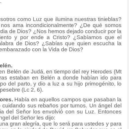
.
otros como Luz que ilumina nuestras tinieblas?
 nos ama incondicionalmente? ¿De qué somos
rdia de Dios? ¿Nos hemos dejado conducir por la
miento y por ende a Cristo? ¿Sabíamos que el
 Palabra de Dios? ¿Sabías que quien escucha la
a embarazado con la Vida de Dios?
elén.
n Belén de Judá, en tiempo del rey Herodes (Mt
tras estaban en Belén a donde habían ido para
o del parto, y dio a luz a su hijo primogénito, lo
pesebre (Lc 2, 6).
tores.
Había en aquellos campos que pasaban la
cuidando sus rebaños por turnos. Un ángel del
ria del Señor los envolvió con su Luz. Entonces
gel del Señor les dijo:
na gran alegría, que lo será para ustedes y para