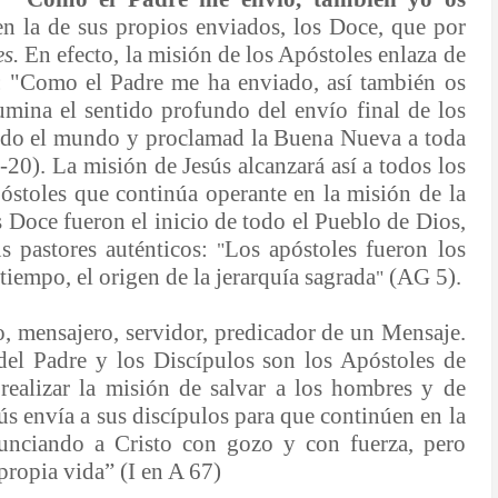
en la de sus propios enviados, los Doce, que por
es.
En efecto, la misión de los Apóstoles enlaza de
s: "Como el Padre me ha enviado, así también os
lumina el sentido profundo del envío final de los
odo el mundo y proclamad la Buena Nueva a toda
-20). La misión de Jesús alcanzará así a todos los
óstoles que continúa operante en la misión de la
s Doce fueron el inicio de todo el Pueblo de Dios,
s pastores auténticos:
Los apóstoles fueron los
"
iempo, el origen de la jerarquía sagrada
(AG 5).
"
do, mensajero, servidor, predicador de un Mensaje.
del Padre y los Discípulos son los Apóstoles de
realizar la misión de salvar a los hombres y de
ús envía a sus discípulos para que continúen en la
nunciando a Cristo con gozo y con fuerza, pero
propia vida” (I en A 67)