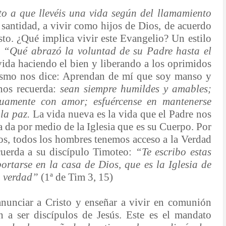
o a que llevéis una vida según del llamamiento
 santidad, a vivir como hijos de Dios, de acuerdo
sto. ¿Qué implica vivir este Evangelio? Un estilo
:
“Qué abrazó la voluntad de su Padre hasta el
vida haciendo el bien y liberando a los oprimidos
mismo nos dice: Aprendan de mí que soy manso y
nos recuerda:
sean siempre humildes y amables;
uamente con amor; esfuércense en mantenerse
 la paz.
La vida nueva es la vida que el Padre nos
la da por medio de la Iglesia que es su Cuerpo. Por
os, todos los hombres tenemos acceso a la Verdad
ecuerda a su discípulo Timoteo:
“Te escribo estas
rtarse en la casa de Dios, que es la Iglesia de
a verdad”
(1ª de Tim 3, 15)
 anunciar a Cristo y enseñar a vivir en comunión
 a ser discípulos de Jesús. Este es el mandato