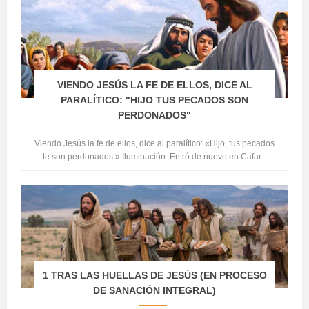
VIENDO JESÚS LA FE DE ELLOS, DICE AL
PARALÍTICO: "HIJO TUS PECADOS SON
PERDONADOS"
Viendo Jesús la fe de ellos, dice al paralítico: «Hijo, tus pecados
te son perdonados.» Iluminación. Entró de nuevo en Cafar...
1 TRAS LAS HUELLAS DE JESÚS (EN PROCESO
DE SANACIÓN INTEGRAL)