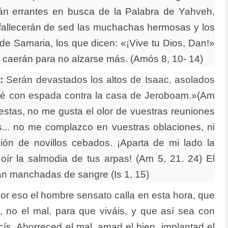
án errantes en busca de la Palabra de Yahveh,
sfallecerán de sed las muchachas hermosas y los
de Samaria, los que dicen: «¡Vive tu Dios, Dan!»
 caerán para no alzarse más. (Amós 8, 10- 14)
:
Serán devastados los altos de Isaac, asolados
zaré con espada contra la casa de Jeroboam.»(Am
iestas, no me gusta el olor de vuestras reuniones
... no me complazco en vuestras oblaciones, ni
ión de novillos cebados. ¡Aparta de mi lado la
 oír la salmodia de tus arpas! (Am 5, 21. 24) El
tán manchadas de sangre (Is 1, 15)
Por eso el hombre sensato calla en esta hora, que
n, no el mal, para que viváis, y que así sea con
ís. Aborreced el mal, amad el bien, implantad el