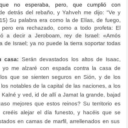
o que no esperaba, pero, que cumplió con
 detrás del rebaño, y Yahveh me dijo: "Ve y
, 15) Su palabra era como la de Elías, de fuego,
, pero era rechazado, como a todo profeta:
El
dó a decir a Jeroboam, rey de Israel: «Amós
a de Israel; ya no puede la tierra soportar todas
u casa:
Serán devastados los altos de Isaac,
 y yo me alzaré con espada contra la casa de
los que se sienten seguros en Sión, y de los
os notables de la capital de las naciones, a los
Kalné y ved, id de allí a Jamat la grande, bajad
acaso mejores que estos reinos? Su ter
ritorio es
 creéis alejar el día funesto, y hacéis que se
tados en camas de marfil, arrellenados en sus