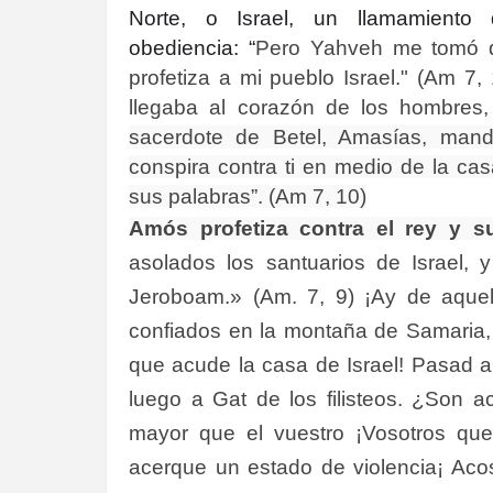
Norte, o Israel, un llamamient
obediencia: “
Pero Yahveh me tomó de
profetiza a mi pueblo Israel." (Am 7
llegaba al corazón de los hombres
sacerdote de Betel, Amasías, man
conspira contra ti en medio de la cas
sus palabras”. (Am 7, 10)
Amós profetiza contra el rey y s
asolados los santuarios de Israel,
Jeroboam.» (Am. 7, 9)
¡Ay de aquel
confiados en la montaña de Samaria, l
que acude la casa de Israel!
Pasad a 
luego a Gat de los filisteos. ¿Son 
mayor que el vuestro
¡Vosotros que
acerque un estado de violencia¡
Acos