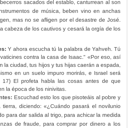
becerros sacados del establo,
canturrean al son
instrumentos de música,
beben vino en anchas
gen, mas no se afligen por el desastre de José.
 la cabeza de los cautivos y cesará la orgía de los
es:
Y ahora escucha tú la palabra de Yahveh. Tú
o vaticines contra la casa de Isaac."
«Por eso, así
n la ciudad, tus hijos y tus hijas caerán a espada,
 mismo en un suelo impuro morirás, e Israel será
 17) El profeta habla las cosas antes de que
 la época de los ninivitas.
ntes:
Escuchad esto los que pisoteáis al pobre y
a tierra, diciendo: «¿Cuándo pasará el novilunio
o para dar salida al trigo, para achicar la medida
anzas de fraude, para comprar por dinero a los