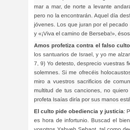
mar a mar, de norte a levante andar
pero no la encontrarán. Aquel día de
jóvenes. Los que juran por el pecado 
y «¡Viva el camino de Berseba!», ésos
Amos profetiza contra el falso culto
los santuarios de Israel, y yo me al
7, 9)
Yo detesto, desprecio vuestras f
solemnes. Si me ofrecéis holocaustos
miro a vuestros sacrificios de comun
multitud de tus canciones, no quiero
profeta Isaías diría por sus manos es
El culto pide obediencia y justicia
: 
es hora de infortunio. Buscad el bie
vosotros Yahveh Sebaot, tal como dec