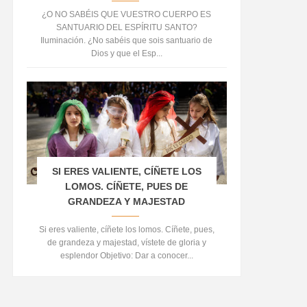
¿O NO SABÉIS QUE VUESTRO CUERPO ES
SANTUARIO DEL ESPÍRITU SANTO?
Iluminación. ¿No sabéis que sois santuario de
Dios y que el Esp...
SI ERES VALIENTE, CÍÑETE LOS
LOMOS. CÍÑETE, PUES DE
GRANDEZA Y MAJESTAD
Si eres valiente, cíñete los lomos. Cíñete, pues,
de grandeza y majestad, vístete de gloria y
esplendor Objetivo: Dar a conocer...