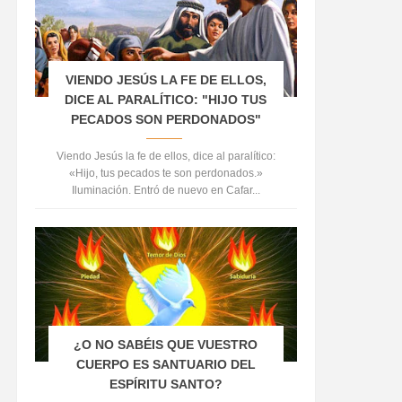
VIENDO JESÚS LA FE DE ELLOS,
DICE AL PARALÍTICO: "HIJO TUS
PECADOS SON PERDONADOS"
Viendo Jesús la fe de ellos, dice al paralítico:
«Hijo, tus pecados te son perdonados.»
Iluminación. Entró de nuevo en Cafar...
¿O NO SABÉIS QUE VUESTRO
CUERPO ES SANTUARIO DEL
ESPÍRITU SANTO?