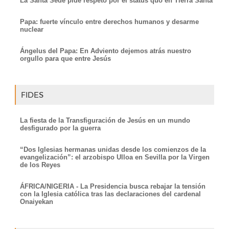
La Santa Sede pide respeto por el status quo en Tierra Santa
Papa: fuerte vínculo entre derechos humanos y desarme
nuclear
Ángelus del Papa: En Adviento dejemos atrás nuestro
orgullo para que entre Jesús
FIDES
La fiesta de la Transfiguración de Jesús en un mundo
desfigurado por la guerra
“Dos Iglesias hermanas unidas desde los comienzos de la
evangelización”: el arzobispo Ulloa en Sevilla por la Virgen
de los Reyes
ÁFRICA/NIGERIA - La Presidencia busca rebajar la tensión
con la Iglesia católica tras las declaraciones del cardenal
Onaiyekan