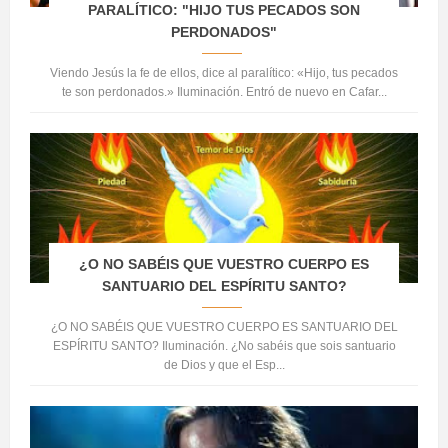
PARALÍTICO: "HIJO TUS PECADOS SON
PERDONADOS"
Viendo Jesús la fe de ellos, dice al paralítico: «Hijo, tus pecados
te son perdonados.» Iluminación. Entró de nuevo en Cafar...
¿O NO SABÉIS QUE VUESTRO CUERPO ES
SANTUARIO DEL ESPÍRITU SANTO?
¿O NO SABÉIS QUE VUESTRO CUERPO ES SANTUARIO DEL
ESPÍRITU SANTO? Iluminación. ¿No sabéis que sois santuario
de Dios y que el Esp...