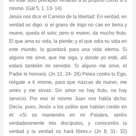
en este solo precepto: Amarás a tu prójimo como a ti
mismo. (Gál 5, 1. 13- 14)
Jesús nos dice el Camino de la libertad: En verdad, en
verdad os digo: si el grano de trigo no cae en tierra y
muere, queda él solo; pero si muere, da mucho fruto.
El que ama su vida, la pierde; y el que odia su vida en
este mundo, la guardará para una vida eterna. Si
alguno me sirve, que me siga, y donde yo esté, allí
estará también mi servidor. Si alguno me sirve, el
Padre le honrará. (Jn 12, 24- 26) Pelea contra tu Ego,
niégate a ti mismo, para que nazcas de nuevo, me
ames y me sirvas. Sin amor no hay fruto, no hay
servicio. Por eso el mismo Juan nos había dicho:
Decía, pues, Jesús a los judíos que habían creído en
él: «Si os mantenéis en mi Palabra, seréis
verdaderamente mis discípulos, y conoceréis la
verdad y la verdad os hará libres.» (Jn 8, 31- 32)