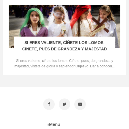
SI ERES VALIENTE, CÍÑETE LOS LOMOS.
CÍÑETE, PUES DE GRANDEZA Y MAJESTAD
Si eres valiente, cíñete los lomos. Cíñete, pues, de grandeza y
majestad, vístete de gloria y esplendor Objetivo: Dar a conocer...