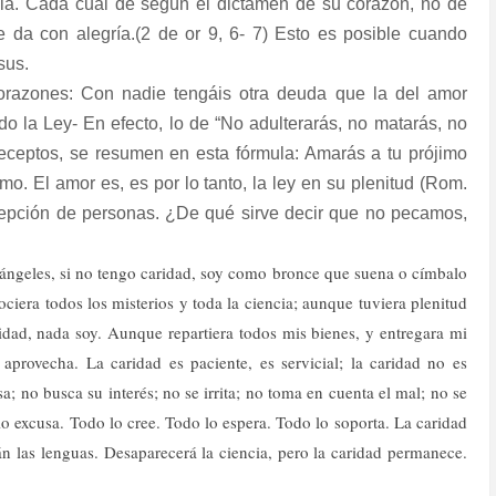
a. Cada cual dé según el dictamen de su corazón, no de
 da con alegría.(2 de or 9, 6- 7) Esto es posible cuando
sus.
orazones: Con nadie tengáis otra deuda que la del amor
o la Ley- En efecto, lo de “No adulterarás, no matarás, no
receptos, se resumen en esta fórmula: Amarás a tu prójimo
o. El amor es, es por lo tanto, la ley en su plenitud (Rom.
acepción de personas. ¿De qué sirve decir que no pecamos,
 ángeles, si no tengo caridad, soy como bronce que suena o címbalo
ciera todos los misterios y toda la ciencia; aunque tuviera plenitud
idad, nada soy. Aunque repartiera todos mis bienes, y entregara mi
aprovecha. La caridad es paciente, es servicial; la caridad no es
a; no busca su interés; no se irrita; no toma en cuenta el mal; no se
 lo excusa. Todo lo cree. Todo lo espera. Todo lo soporta. La caridad
n las lenguas. Desaparecerá la ciencia, pero la caridad permanece.