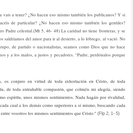
a vais a tener? ¿No hacen eso mismo también los publicanos? Y si
acéis de particular? ¿No hacen eso mismo también los gentiles?
o Padre celestial.(Mt 5, 46- 48) La caridad no tiene fronteras, y se
os saldríamos del amor para ir al desierto, a lo lóbrego, al vació. No
 grupo, de partido o nacionalistas, seamos como Dios que no hace
nos y a los malos, a justos y pecadores. “Padre, perdónalos porque
s, os conjuro en virtud de toda exhortación en Cristo, de toda
tu, de toda entrañable compasión, que colméis mi alegría, siendo
o espíritu, unos mismos sentimientos. Nada hagáis por rivalidad,
 cada cual a los demás como superiores a sí mismo, buscando cada
 entre vosotros los mismos sentimientos que Cristo:"
(Flp 2, 1- 5)