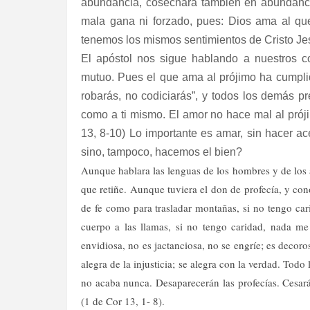
abundancia, cosechará también en abundanci
mala gana ni forzado, pues: Dios ama al que
tenemos los mismos sentimientos de Cristo Je
El apóstol nos sigue hablando a nuestros c
mutuo. Pues el que ama al prójimo ha cumplid
robarás, no codiciarás”, y todos los demás p
como a ti mismo. El amor no hace mal al prójim
13, 8-10) Lo importante es amar, sin hacer 
sino, tampoco, hacemos el bien?
Aunque hablara las lenguas de los hombres y de los
que retiñe. Aunque tuviera el don de profecía, y cono
de fe como para trasladar montañas, si no tengo car
cuerpo a las llamas, si no tengo caridad, nada me 
envidiosa, no es jactanciosa, no se engríe; es decoros
alegra de la injusticia; se alegra con la verdad. Todo
no acaba nunca. Desaparecerán las profecías. Cesará
(1 de Cor 13, 1- 8).