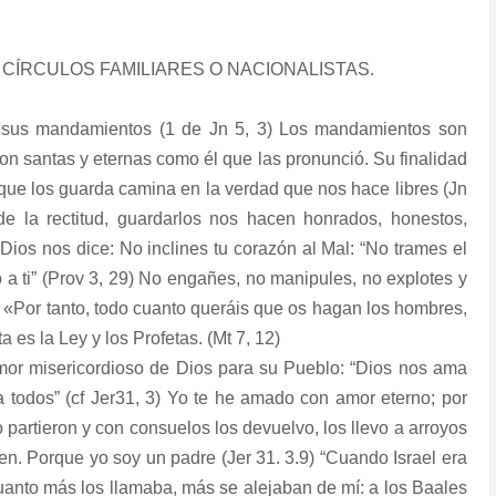
ÍRCULOS FAMILIARES O NACIONALISTAS.
r sus mandamientos (1 de Jn 5, 3) Los mandamientos son
son santas y eternas como él que las pronunció. Su finalidad
l que los guarda camina en la verdad que nos hace libres (Jn
 la rectitud, guardarlos nos hacen honrados, honestos,
 Dios nos dice: No inclines tu corazón al Mal: “No trames el
 a ti” (Prov 3, 29) No engañes, no manipules, no explotes y
: «Por tanto, todo cuanto queráis que os hagan los hombres,
 es la Ley y los Profetas. (Mt 7, 12)
amor misericordioso de Dios para su Pueblo: “Dios nos ama
a todos” (cf Jer31, 3) Yo te he amado con amor eterno; por
o partieron y con consuelos los devuelvo, los llevo a arroyos
en. Porque yo soy un padre (Jer 31. 3.9) “Cuando Israel era
Cuanto más los llamaba, más se alejaban de mí: a los Baales