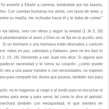
o. Yo enseñé a Efraím a caminar, tomándole por los brazos,
llos. Con cuerdas humanas los atraía, con lazos de amor, y
ntra su mejilla, me inclinaba hacia él y le daba de comer.”
los labios, sino con obras y según la verdad (1 Jn 3, 18)
d abandonamos el amor, y Dios no se fija en la acción, sino
:
Si un hermano o una hermana están desnudos y carecen
ice: «Idos en paz, calentaos y hartaos», pero no les dais lo
t 2, 15- 16) Volviendo a san Juan nos dice: Si alguno que
 padecer necesidad y le cierra su corazón, ¿cómo puede
) Si ves a uno pasar hambre o con necesidades, no esperes
 mano para compartir los dones que poseas, también son para
zón, no le hagamos al ciego o al sordo para no escuchar el
tos para amar y para servir, tal como lo dice el apóstol:
osechará también con mezquindad; el que siembra en