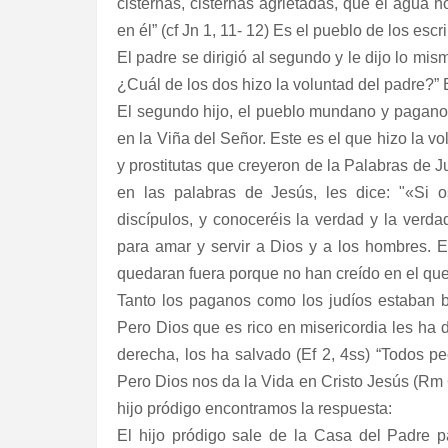
cisternas, cisternas agrietadas, que el agua no
en él” (cf Jn 1, 11- 12) Es el pueblo de los esc
El padre se dirigió al segundo y le dijo lo mism
¿Cuál de los dos hizo la voluntad del padre?” 
El segundo hijo, el pueblo mundano y pagano, q
en la Viña del Señor. Este es el que hizo la v
y prostitutas que creyeron de la Palabras de 
en las palabras de Jesús, les dice: "«Si 
discípulos, y conoceréis la verdad y la verdad
para amar y servir a Dios y a los hombres. E
quedaran fuera porque no han creído en el que
Tanto los paganos como los judíos estaban b
Pero Dios que es rico en misericordia les ha d
derecha, los ha salvado (Ef 2, 4ss) “Todos p
Pero Dios nos da la Vida en Cristo Jesús (Rm 
hijo pródigo encontramos la respuesta:
El hijo pródigo sale de la Casa del Padre p