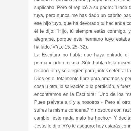
suplicaba. Pero él replicó a su padre: "Hace 
tuya, pero nunca me has dado un cabrito par
ese hijo tuyo, que ha devorado tu hacienda co
él le dijo: "Hijo, tú siempre estás conmigo, 
alegrarse, porque este hermano tuyo estaba 
hallado."»"(Lc 15. 25- 32).
La Escritura no habla que haya entrado el
permanecido en casa. Sólo habla de la miseri
reconcilien y se alegren para juntos celebrar la
Dios es el totalmente libre para amarnos y pe
cosa u otra; la salvación o la perdición, a fue
encontramos en la Escritura: "Uno de los ma
Pues ¡sálvate a ti y a nosotros!» Pero el ot
sufres la misma condena? Y nosotros con raz
cambio, éste nada malo ha hecho.» Y decía
Jesús le dijo: «Yo te aseguro: hoy estarás con