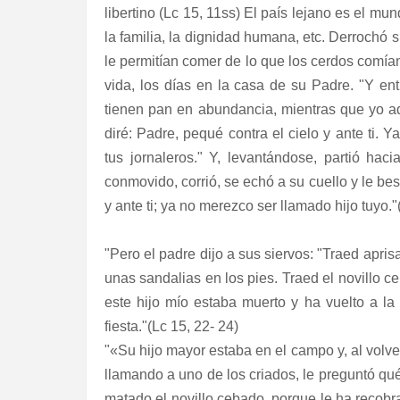
libertino (Lc 15, 11ss) El país lejano es el m
la familia, la dignidad humana, etc. Derrochó
le permitían comer de lo que los cerdos comía
vida, los días en la casa de su Padre. "Y en
tienen pan en abundancia, mientras que yo a
diré: Padre, pequé contra el cielo y ante ti.
tus jornaleros." Y, levantándose, partió hac
conmovido, corrió, se echó a su cuello y le bes
y ante ti; ya no merezco ser llamado hijo tuyo."
"Pero el padre dijo a sus siervos: "Traed apris
unas sandalias en los pies. Traed el novillo 
este hijo mío estaba muerto y ha vuelto a la
fiesta."(Lc 15, 22- 24)
"«Su hijo mayor estaba en el campo y, al volve
llamando a uno de los criados, le preguntó qué 
matado el novillo cebado, porque le ha recobrad