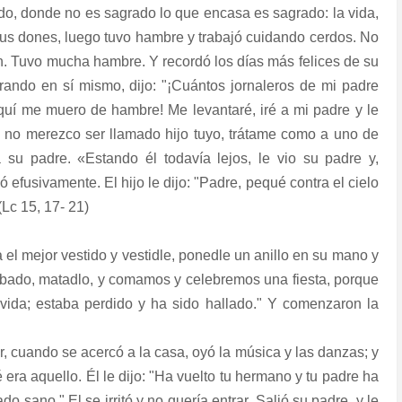
undo, donde no es sagrado lo que encasa es sagrado: la vida,
 sus dones, luego tuvo hambre y trabajó cuidando cerdos. No
n. Tuvo mucha hambre. Y recordó los días más felices de su
trando en sí mismo, dijo: "¡Cuántos jornaleros de mi padre
quí me muero de hambre! Me levantaré, iré a mi padre y le
 Ya no merezco ser llamado hijo tuyo, trátame como a uno de
ia su padre. «Estando él todavía lejos, le vio su padre y,
ó efusivamente. El hijo le dijo: "Padre, pequé contra el cielo
(Lc 15, 17- 21)
a el mejor vestido y vestidle, ponedle un anillo en su mano y
cebado, matadlo, y comamos y celebremos una fiesta, porque
 vida; estaba perdido y ha sido hallado." Y comenzaron la
r, cuando se acercó a la casa, oyó la música y las danzas; y
era aquello. Él le dijo: "Ha vuelto tu hermano y tu padre ha
o sano." El se irritó y no quería entrar. Salió su padre, y le