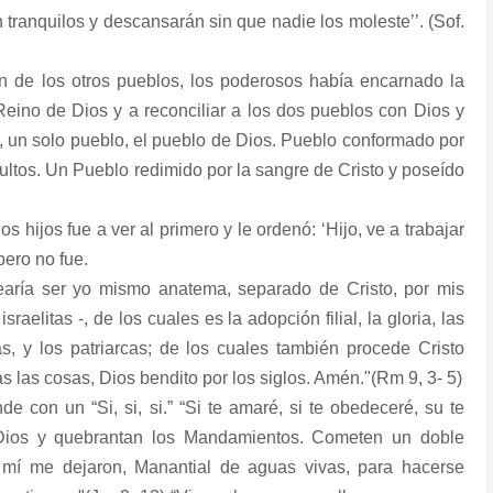
ranquilos y descansarán sin que nadie los moleste’’. (Sof.
ón de los otros pueblos, los poderosos había encarnado la
Reino de Dios y a reconciliar a los dos pueblos con Dios y
s, un solo pueblo, el pueblo de Dios. Pueblo conformado por
cultos. Un Pueblo redimido por la sangre de Cristo y poseído
hijos fue a ver al primero y le ordenó: ‘Hijo, ve a trabajar
 pero no fue.
searía ser yo mismo anatema, separado de Cristo, por mis
raelitas -, de los cuales es la adopción filial, la gloria, las
sas, y los patriarcas; de los cuales también procede Cristo
s las cosas, Dios bendito por los siglos. Amén."(Rm 9, 3- 5)
e con un “Si, si, si.” “Si te amaré, si te obedeceré, su te
e Dios y quebrantan los Mandamientos. Cometen un doble
mí me dejaron, Manantial de aguas vivas, para hacerse