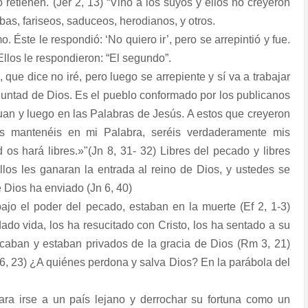
 retienen."(Jer 2, 13) “Vino a los suyos y ellos no creyeron
ribas, fariseos, saduceos, herodianos, y otros.
o. Éste le respondió: ‘No quiero ir’, pero se arrepintió y fue.
Ellos le respondieron: “El segundo”.
ue dice no iré, pero luego se arrepiente y sí va a trabajar
oluntad de Dios. Es el pueblo conformado por los publicanos
Juan y luego en las Palabras de Jesús. A estos que creyeron
os mantenéis en mi Palabra, seréis verdaderamente mis
 os hará libres.»"(Jn 8, 31- 32) Libres del pecado y libres
llos les ganaran la entrada al reino de Dios, y ustedes se
 Dios ha enviado (Jn 6, 40)
ajo el poder del pecado, estaban en la muerte (Ef 2, 1-3)
ado vida, los ha resucitado con Cristo, los ha sentado a su
ecaban y estaban privados de la gracia de Dios (Rm 3, 21)
6, 23) ¿A quiénes perdona y salva Dios? En la parábola del
ara irse a un país lejano y derrochar su fortuna como un