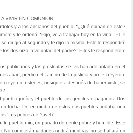
 A VIVIR EN COMUNIÓN
rdotes y a los ancianos del pueblo: “¿Qué opinan de esto?
ero y le ordenó: ‘Hijo, ve a trabajar hoy en la viña’. Él le
e se dirigió al segundo y le dijo lo mismo. Éste le respondió:
de los dos hizo la voluntad del padre?” Ellos le respondieron:
os publicanos y las prostitutas se les han adelantado en el
es Juan, predicó el camino de la justicia y no le creyeron;
le creyeron; ustedes, ni siquiera después de haber visto, se
-32
l pueblo judío y el pueblo de los gentiles o paganos. Dos
en lucha. De en medio de estos dos pueblos brotaba una
os “Los pobres de Yaveh”.
de ti, pueblo mío, un puñado de gente pobre y humilde. Este
or. No cometerá maldades ni dirá mentiras; no se hallará en