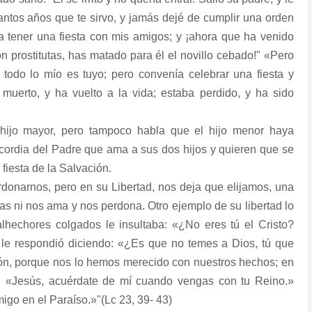
tantos años que te sirvo, y jamás dejé de cumplir una orden
a tener una fiesta con mis amigos; y ¡ahora que ha venido
n prostitutas, has matado para él el novillo cebado!" «Pero
y todo lo mío es tuyo; pero convenía celebrar una fiesta y
muerto, y ha vuelto a la vida; estaba perdido, y ha sido
 hijo mayor, pero tampoco habla que el hijo menor haya
cordia del Padre que ama a sus dos hijos y quieren que se
 fiesta de la Salvación.
rdonarnos, pero en su Libertad, nos deja que elijamos, una
rzas ni nos ama y nos perdona. Otro ejemplo de su libertad lo
lhechores colgados le insultaba: «¿No eres tú el Cristo?
ro le respondió diciendo: «¿Es que no temes a Dios, tú que
ón, porque nos lo hemos merecido con nuestros hechos; en
: «Jesús, acuérdate de mí cuando vengas con tu Reino.»
migo en el Paraíso.»"(Lc 23, 39- 43)