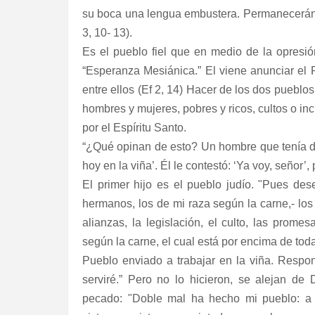
su boca una lengua embustera. Permanecerán t
3, 10- 13).
Es el pueblo fiel que en medio de la opresi
“Esperanza Mesiánica.” El viene anunciar el 
entre ellos (Ef 2, 14) Hacer de los dos pueblo
hombres y mujeres, pobres y ricos, cultos o in
por el Espíritu Santo.
“¿Qué opinan de esto? Un hombre que tenía dos 
hoy en la viña’. Él le contestó: ‘Ya voy, señor’,
El primer hijo es el pueblo judío. "Pues de
hermanos, los de mi raza según la carne,- los is
alianzas, la legislación, el culto, las prome
según la carne, el cual está por encima de toda
Pueblo enviado a trabajar en la viña. Respond
serviré.” Pero no lo hicieron, se alejan d
pecado: "Doble mal ha hecho mi pueblo: a 