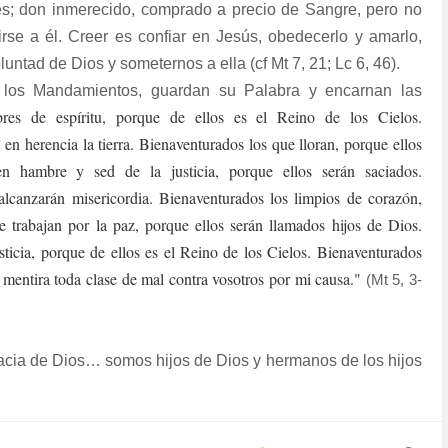
s; don inmerecido, comprado a precio de Sangre, pero no
irse a él. Creer es confiar en Jesús, obedecerlo y amarlo,
oluntad de Dios y someternos a ella (cf Mt 7, 21; Lc 6, 46).
n los Mandamientos, guardan su Palabra y encarnan las
bres de espíritu, porque de ellos es el Reino de los Cielos.
en herencia la tierra. Bienaventurados los que lloran, porque ellos
en hambre y sed de la justicia, porque ellos serán saciados.
alcanzarán misericordia. Bienaventurados los limpios de corazón,
 trabajan por la paz, porque ellos serán llamados hijos de Dios.
sticia, porque de ellos es el Reino de los Cielos. Bienaventurados
 mentira toda clase de mal contra vosotros por mi causa."
(Mt 5, 3-
racia de Dios… somos hijos de Dios y hermanos de los hijos