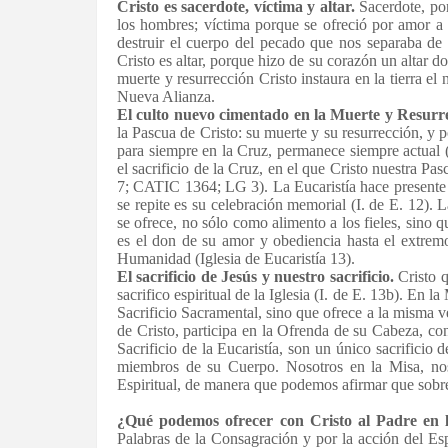
Cristo es sacerdote, víctima y altar.
Sacerdote, po
los hombres; víctima porque se ofreció por amor a
destruir el cuerpo del pecado que nos separaba de 
Cristo es altar, porque hizo de su corazón un altar 
muerte y resurrección Cristo instaura en la tierra el
Nueva Alianza.
El culto nuevo cimentado en la Muerte y Resurr
la Pascua de Cristo: su muerte y su resurrección, y p
para siempre en la Cruz, permanece siempre actual 
el sacrificio de la Cruz, en el que Cristo nuestra Pa
7; CATIC 1364; LG 3). La Eucaristía hace presente el
se repite es su celebración memorial (I. de E. 12). L
se ofrece, no sólo como alimento a los fieles, sino q
es el don de su amor y obediencia hasta el extremo
Humanidad (Iglesia de Eucaristía 13).
El sacrificio de Jesús y nuestro sacrificio.
Cristo q
sacrifico espiritual de la Iglesia (I. de E. 13b). En la
Sacrificio Sacramental, sino que ofrece a la misma v
de Cristo, participa en la Ofrenda de su Cabeza, con 
Sacrificio de la Eucaristía, son un único sacrificio 
miembros de su Cuerpo. Nosotros en la Misa, nos
Espiritual, de manera que podemos afirmar que sobre el
¿Qué podemos ofrecer con Cristo al Padre en l
Palabras de la Consagración y por la acción del Es