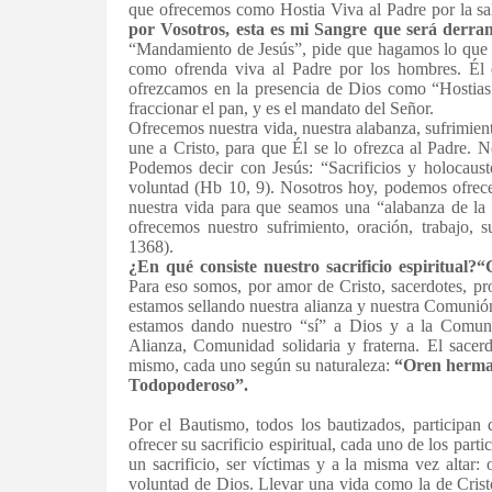
que ofrecemos como Hostia Viva al Padre por la s
por Vosotros, esta es mi Sangre que será derr
“Mandamiento de Jesús”, pide que hagamos lo que Él 
como ofrenda viva al Padre por los hombres. Él 
ofrezcamos en la presencia de Dios como “Hostias v
fraccionar el pan, y es el mandato del Señor.
Ofrecemos nuestra vida, nuestra alabanza, sufrimien
une a Cristo, para que Él se lo ofrezca al Padre. 
Podemos decir con Jesús: “Sacrificios y holocaus
voluntad (Hb 10, 9). Nosotros hoy, podemos ofrecer
nuestra vida para que seamos una “alabanza de la 
ofrecemos nuestro sufrimiento, oración, trabajo, 
1368).
¿En qué consiste nuestro sacrificio espiritual?
Para eso somos, por amor de Cristo, sacerdotes, pro
estamos sellando nuestra alianza y nuestra Comunió
estamos dando nuestro “sí” a Dios y a la Comuni
Alianza, Comunidad solidaria y fraterna. El sacerd
mismo, cada uno según su naturaleza:
“Oren herman
Todopoderoso”.
Por el Bautismo, todos los bautizados, participan
ofrecer su sacrificio espiritual, cada uno de los part
un sacrificio, ser víctimas y a la misma vez altar: 
voluntad de Dios. Llevar una vida como la de Crist