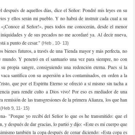
el después de aquellos días, dice el Señor: Pondré mis leyes en su
ios y ellos serán mi pueblo. Y no habrá de instruir cada cual a su
 «¡Conoce al Señor!», pues todos me conocerán, desde el menor
 iniquidades y de sus pecados no me acordaré ya. Al decir nueva,
stá a punto de cesar."
(Heb , 10- 13)
 bienes futuros, a través de una Tienda mayor y más perfecta, no
e mundo. Y penetró en el santuario una vez para siempre, no con
 su propia sangre, consiguiendo una redención eterna. Pues si la
 vaca santifica con su aspersión a los contaminados, en orden a la
risto, que por el Espíritu Eterno se ofreció a sí mismo sin tacha a
iencia para rendir culto a Dios vivo! Por eso es mediador de una
a remisión de las transgresiones de la primera Alianza, los que han
"
(Heb 9, 11- 15)
na- "Porque yo recibí del Señor lo que os he transmitido: que el
, y después de dar gracias, lo partió y dijo: «Este es mi cuerpo que
simismo también la copa después de cenar diciendo: «Esta copa es