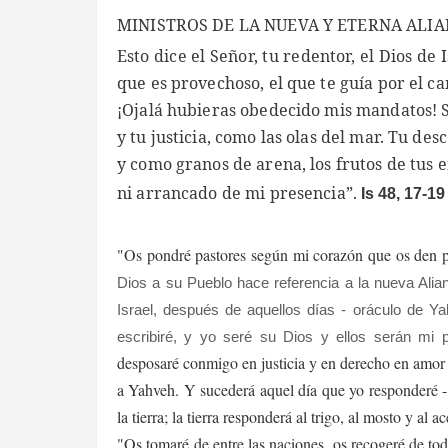
MINISTROS DE LA NUEVA Y ETERNA ALI
Esto dice el Señor, tu redentor, el Dios de I
que es provechoso, el que te guía por el c
¡Ojalá hubieras obedecido mis mandatos! S
y tu justicia, como las olas del mar. Tu de
y como granos de arena, los frutos de tus 
ni arrancado de mi presencia”.
Is 48, 17-19
"Os pondré pastores según mi corazón que os den p
Dios a su Pueblo hace referencia a la nueva Alia
Israel, después de aquellos días - oráculo de Y
escribiré, y yo seré su Dios y ellos serán mi p
desposaré conmigo en justicia y en derecho en amor
a Yahveh. Y sucederá aquel día que yo responderé - 
la tierra; la tierra responderá al trigo, al mosto y al 
"Os tomaré de entre las naciones, os recogeré de tod