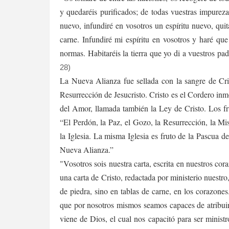
y quedaréis purificados; de todas vuestras impurez
nuevo, infundiré en vosotros un espíritu nuevo, qui
carne. Infundiré mi espíritu en vosotros y haré qu
normas. Habitaréis la tierra que yo di a vuestros pa
28)
La Nueva Alianza fue sellada con la sangre de Cri
Resurrección de Jesucristo. Cristo es el Cordero inm
del Amor, llamada también la Ley de Cristo. Los fr
“El Perdón, la Paz, el Gozo, la Resurrección, la Mi
la Iglesia. La misma Iglesia es fruto de la Pascua d
Nueva Alianza.”
"Vosotros sois nuestra carta, escrita en nuestros co
una carta de Cristo, redactada por ministerio nuestro,
de piedra, sino en tablas de carne, en los corazone
que por nosotros mismos seamos capaces de atribuir
viene de Dios, el cual nos capacitó para ser ministr