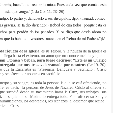
biereis, hacedlo en recuerdo mío.» Pues cada vez que coméis este
r, hasta que venga."
(1 de Cor 11, 23- 26)
dijo, lo partió y, dándoselo a sus discípulos, dijo: «Tomad, comed,
s gracias, se la dio diciendo: «Bebed de ella todos, porque ésta es
uchos para perdón de los pecados. Y os digo que desde ahora no
 en que lo beba con vosotros, nuevo, en el Reino de mi Padre.»"
(Mt
da riqueza de la Iglesia
,
es su Tesoro. Y la riqueza de la Iglesia es
ue llega hasta el extremo, un amor que no conoce medida y que no
man…tomen y beban, para luego decirnos: “Este es mi Cuerpo
 entregada por nosotros… derramada por nosotros
(Lc 19, 20).
o que la Eucaristía es “Presencia, Banquete y Sacrificio”. Cristo
 y se ofrece por nosotros en sacrificio.
cuerpo y su sangre, es toda la persona la que se está ofreciendo, no
e, es decir,
la persona de Jesús de Nazaret. Cristo al ofrecer su
que sucedió desde su nacimiento hasta la Cruz, sus trabajos, sus
í, ni siquiera a su Madre, lo entrega todo. Y al ofrecer su Sangre
 humillaciones, los desprecios, los rechazos, el desamor que recibe,
erte de Cruz.