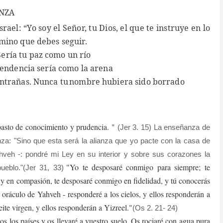
ANZA
srael: “Yo soy el Señor, tu Dios, el que te instruye en lo
amino que debes seguir.
ería tu paz como un río
scendencia sería como la arena
entrañas. Nunca tu
nombre hubiera sido borrado
asto de conocimiento y prudencia. "
(Jer 3. 15) La enseñanza de
nza: "Sino que esta será la alianza que yo pacte con la casa de
ahveh -: pondré mi Ley en su interior y sobre sus corazones la
"Yo te desposaré conmigo para siempre; te
ueblo."(Jer 31, 33)
 y en compasión, te desposaré conmigo en fidelidad, y tú conocerás
oráculo de Yahveh - responderé a los cielos, y ellos responderán a
aceite virgen, y ellos responderán a Yizreel."
(Os 2. 21- 24)
os los países y os llevaré a vuestro suelo. Os rociaré con agua pura