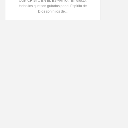
CON CRISTO EN EL ESPÍRITU. En efecto,
todos los que son guiados por el Espíritu de
Dios son hijos de...