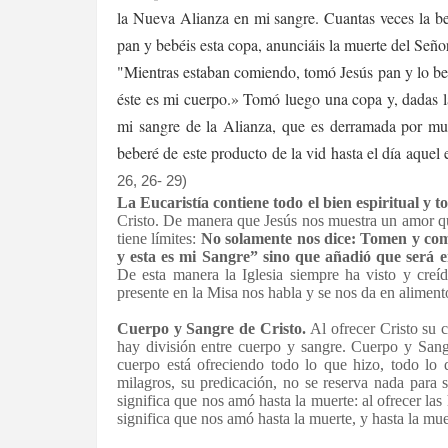
la Nueva Alianza en mi sangre. Cuantas veces la be
pan y bebéis esta copa, anunciáis la muerte del Seño
"Mientras estaban comiendo, tomó Jesús pan y lo ben
éste es mi cuerpo.» Tomó luego una copa y, dadas la
mi sangre de la Alianza, que es derramada por m
beberé de este producto de la vid hasta el día aquel
26, 26- 29)
La Eucaristía contiene todo el bien espiritual y to
Cristo. De manera que Jesús nos muestra un amor q
tiene límites:
No solamente nos dice: Tomen y co
y esta es mi Sangre” sino que añadió que será
De esta manera la Iglesia siempre ha visto y creíd
presente en la Misa nos habla y se nos da en alimento
Cuerpo y Sangre de Cristo.
Al ofrecer Cristo su 
hay división entre cuerpo y sangre. Cuerpo y Sangr
cuerpo está ofreciendo todo lo que hizo, todo lo 
milagros, su predicación, no se reserva nada para s
significa que nos amó hasta la muerte: al ofrecer las
significa que nos amó hasta la muerte, y hasta la mu