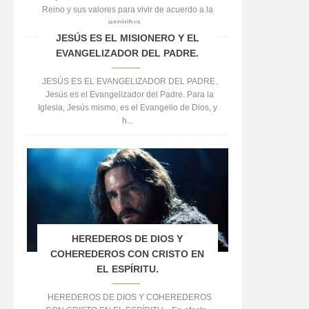
Reino y sus valores para vivir de acuerdo a la
espiritua...
JESÚS ES EL MISIONERO Y EL
EVANGELIZADOR DEL PADRE.
JESÚS ES EL EVANGELIZADOR DEL PADRE.
Jesús es el Evangelizador del Padre. Para la
Iglesia, Jesús mismo, es el Evangelio de Dios, y
h...
HEREDEROS DE DIOS Y
COHEREDEROS CON CRISTO EN
EL ESPÍRITU.
HEREDEROS DE DIOS Y COHEREDEROS