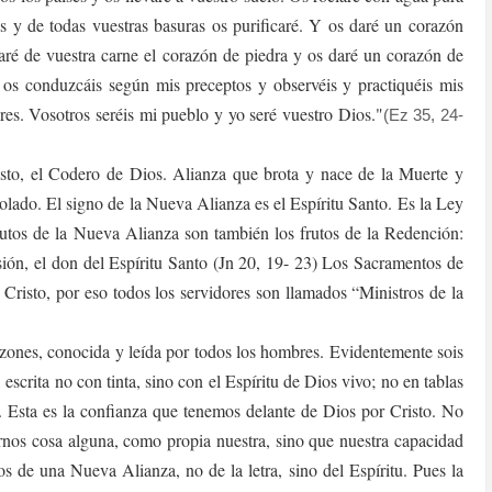
as y de todas vuestras basuras os purificaré. Y os daré un corazón
taré de vuestra carne el corazón de piedra y os daré un corazón de
e os conduzcáis según mis preceptos y observéis y practiquéis mis
dres. Vosotros seréis mi pueblo y yo seré vuestro Dios."
(Ez 35, 24-
sto, el Codero de Dios. Alianza que brota y nace de la Muerte y
olado. El signo de la Nueva Alianza es el Espíritu Santo. Es la Ley
utos de la Nueva Alianza son también los frutos de la Redención:
sión, el don del Espíritu Santo (Jn 20, 19- 23) Los Sacramentos de
e Cristo, por eso todos los servidores son llamados “Ministros de la
razones, conocida y leída por todos los hombres. Evidentemente sois
 escrita no con tinta, sino con el Espíritu de Dios vivo; no en tablas
s. Esta es la confianza que tenemos delante de Dios por Cristo. No
nos cosa alguna, como propia nuestra, sino que nuestra capacidad
os de una Nueva Alianza, no de la letra, sino del Espíritu. Pues la