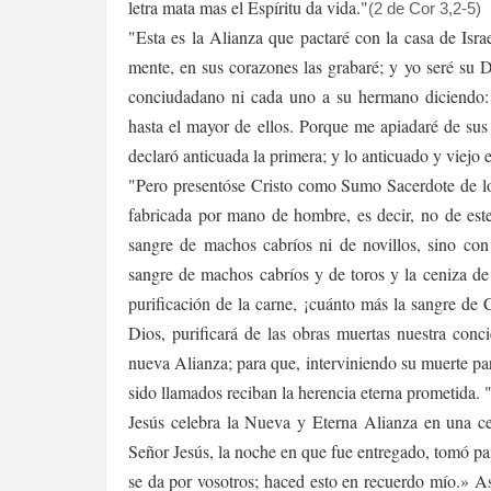
letra mata mas el Espíritu da vida."
(2 de Cor 3,2-5)
"Esta es la Alianza que pactaré con la casa de Isra
mente, en sus corazones las grabaré; y yo seré su D
conciudadano ni cada uno a su hermano diciendo:
hasta el mayor de ellos. Porque me apiadaré de sus
declaró anticuada la primera; y lo anticuado y viejo e
"Pero presentóse Cristo como Sumo Sacerdote de los
fabricada por mano de hombre, es decir, no de est
sangre de machos cabríos ni de novillos, sino con
sangre de machos cabríos y de toros y la ceniza de
purificación de la carne, ¡cuánto más la sangre de C
Dios, purificará de las obras muertas nuestra conc
nueva Alianza; para que, interviniendo su muerte par
sido llamados reciban la herencia eterna prometida. 
Jesús celebra la Nueva y Eterna Alianza en una ce
Señor Jesús, la noche en que fue entregado, tomó pan
se da por vosotros; haced esto en recuerdo mío.» A