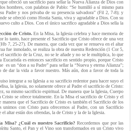
rque ofreció un sacrificio para sellar la Nueva Alianza de Dios con
 los hombres, con palabras de Pablo: “Se humilló a sí mismo para
su Padre y nos privaba de su presencia salvadora” (Fil 2, 7-8); y
donde se ofreció como Hostia Santa, viva y agradable a Dios. Con su
 nuevo culto a Dios. Con el único sacrifico agradable a Dios sella la
ección de Cristo.
En la Misa, la Iglesia celebra y hace memoria de
or lo tanto, hace presente el Sacrificio que Cristo ofrece de una vez
(Hb 7, 25-27). De manera, que cada vez que se renueva en el altar
scua fue inmolado, se realiza la obra de nuestra Redención (1 Cor 5,
 sacrificio de la Cruz, no se le añade y no se le multiplica, lo que
a Eucaristía es entonces sacrificio en sentido propio, porque Cristo
ue
es un “don a su Padre” para sellar la “Nueva y eterna Alianza”;
 de dar la vida a favor nuestro. Más aún, don a favor de toda la
uiso integrar a su Iglesia a su sacrificio redentor para hacer suyo el
 Misa, la Iglesia, no solamente ofrece al Padre el sacrificio de Cristo:
ez, su mismo sacrificio espiritual. De manera que la Iglesia, Cuerpo
Cristo se ofrece totalmente. En la Misa el sacrificio de Cristo y el
de manera que el Sacrificio de Cristo es también el Sacrificio de los
 unimos con Cristo para ofrecernos al Padre, con un Sacrificio
 altar están dos ofrendas, la de Cristo y la de la Iglesia.
a Misa? ¿Cuál es nuestro Sacrificio?
Recordemos que por las
píritu Santo, el Pan y el Vino son transformados en un Cristo vivo