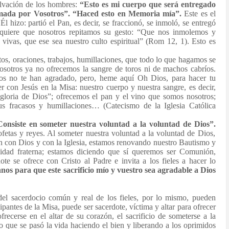
alvación de los hombres:
“Esto es mi cuerpo que será entregado
amada por Vosotros”. “Haced esto en Memoria mía”.
Este es el
hizo: partió el Pan, es decir, se fraccionó, se inmoló, se entregó
quiere que nosotros repitamos su gesto: “Que nos inmolemos y
ivas, que ese sea nuestro culto espiritual” (Rom 12, 1). Esto es
tos, oraciones, trabajos, humillaciones, que todo lo que hagamos se
Nosotros ya no ofrecemos la sangre de toros ni de machos cabríos.
tos no te han agradado, pero, heme aquí Oh Dios, para hacer tu
 con Jesús en la Misa: nuestro cuerpo y nuestra sangre, es decir,
gloria de Dios”; ofrecemos el pan y el vino que somos nosotros;
sus fracasos y humillaciones… (Catecismo de la Iglesia Católica
“Consiste en someter nuestra voluntad a la voluntad de Dios”.
fetas y reyes. Al someter nuestra voluntad a la voluntad de Dios,
n con Dios y con la Iglesia, estamos renovando nuestro Bautismo y
dad fraterna; estamos diciendo que sí queremos ser Comunión,
ote se ofrece con Cristo al Padre e invita a los fieles a hacer lo
os para que este sacrificio mío y vuestro sea agradable a Dios
 del sacerdocio común y real de los fieles, por lo mismo, pueden
icipantes de la Misa, puede ser sacerdote, víctima y altar para ofrecer
ofrecerse en el altar de su corazón, el sacrificio de someterse a la
o que se pasó la vida haciendo el bien y liberando a los oprimidos