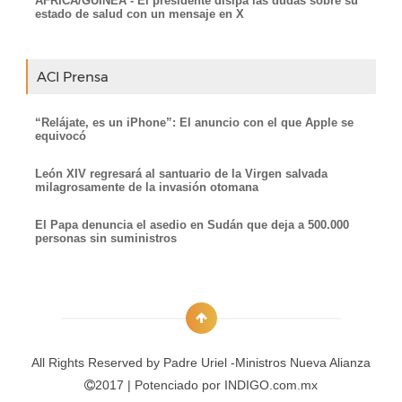
ÁFRICA/GUINEA - El presidente disipa las dudas sobre su
estado de salud con un mensaje en X
ACI Prensa
“Relájate, es un iPhone”: El anuncio con el que Apple se
equivocó
León XIV regresará al santuario de la Virgen salvada
milagrosamente de la invasión otomana
El Papa denuncia el asedio en Sudán que deja a 500.000
personas sin suministros
All Rights Reserved by
Padre Uriel -Ministros Nueva Alianza
2017 | Potenciado por
INDIGO.com.mx