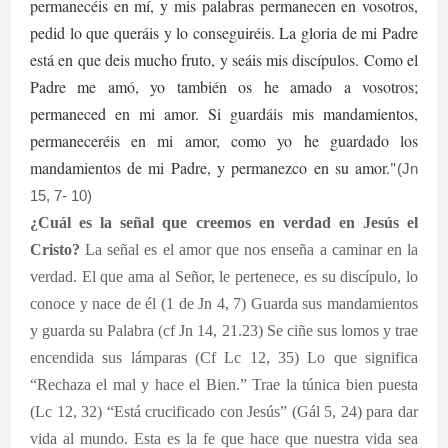
permanecéis en mí, y mis palabras permanecen en vosotros,
pedid lo que queráis y lo conseguiréis. La gloria de mi Padre
está en que deis mucho fruto, y seáis mis discípulos. Como el
Padre me amó, yo también os he amado a vosotros;
permaneced en mi amor. Si guardáis mis mandamientos,
permaneceréis en mi amor, como yo he guardado los
mandamientos de mi Padre, y permanezco en su amor."
(Jn
15, 7- 10)
¿Cuál es la señal que creemos en verdad en Jesús el
Cristo?
La señal es el amor que nos enseña a caminar en la
verdad. El que ama al Señor, le pertenece, es su discípulo, lo
conoce y nace de él (1 de Jn 4, 7) Guarda sus mandamientos
y guarda su Palabra (cf Jn 14, 21.23) Se ciñe sus lomos y trae
encendida sus lámparas (Cf Lc 12, 35) Lo que significa
“Rechaza el mal y hace el Bien.” Trae la túnica bien puesta
(Lc 12, 32) “Está crucificado con Jesús” (Gál 5, 24) para dar
vida al mundo. Esta es la fe que hace que nuestra vida sea