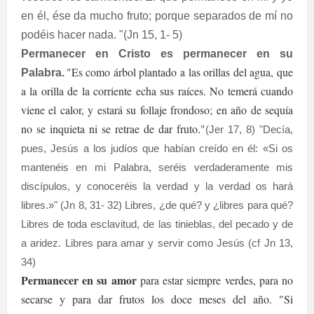
en él, ése da mucho fruto; porque separados de mí no
podéis hacer nada. "(Jn 15, 1- 5)
Permanecer en Cristo es permanecer en su
"Es como árbol plantado a las orillas del agua, que
Palabra.
a la orilla de la corriente echa sus raíces. No temerá cuando
viene el calor, y estará su follaje frondoso; en año de sequía
no se inquieta ni se retrae de dar fruto."
(Jer 17, 8) "Decía,
pues, Jesús a los judíos que habían creído en él: «Si os
mantenéis en mi Palabra, seréis verdaderamente mis
discípulos, y conoceréis la verdad y la verdad os hará
libres.»" (Jn 8, 31- 32) Libres, ¿de qué? y ¿libres para qué?
Libres de toda esclavitud, de las tinieblas, del pecado y de
a aridez. Libres para amar y servir como Jesús (cf Jn 13,
34)
Permanecer en su amor
para estar siempre verdes, para no
secarse y para dar frutos los doce meses del año. "Si