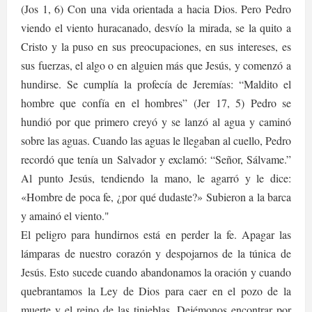
(Jos 1, 6) Con una vida orientada a hacia Dios. Pero Pedro
viendo el viento huracanado, desvío la mirada, se la quito a
Cristo y la puso en sus preocupaciones, en sus intereses, es
sus fuerzas, el algo o en alguien más que Jesús, y comenzó a
hundirse. Se cumplía la profecía de Jeremías: “Maldito el
hombre que confía en el hombres” (Jer 17, 5) Pedro se
hundió por que primero creyó y se lanzó al agua y caminó
sobre las aguas. Cuando las aguas le llegaban al cuello, Pedro
recordó que tenía un Salvador y exclamó: “Señor, Sálvame.”
Al punto Jesús, tendiendo la mano, le agarró y le dice:
«Hombre de poca fe, ¿por qué dudaste?» Subieron a la barca
y amainó el viento."
El peligro para hundirnos está en perder la fe. Apagar las
lámparas de nuestro corazón y despojarnos de la túnica de
Jesús. Esto sucede cuando abandonamos la oración y cuando
quebrantamos la Ley de Dios para caer en el pozo de la
muerte y el reino de las tinieblas. Dejémonos encontrar por