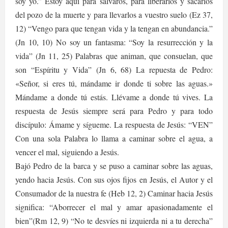
soy yo.” Estoy aquí para salvaros, para liberarlos y sacarlos
del pozo de la muerte y para llevarlos a vuestro suelo (Ez 37,
12) “Vengo para que tengan vida y la tengan en abundancia.”
(Jn 10, 10) No soy un fantasma: “Soy la resurrección y la
vida” (Jn 11, 25) Palabras que animan, que consuelan, que
son “Espíritu y Vida” (Jn 6, 68) La repuesta de Pedro:
«Señor, si eres tú, mándame ir donde ti sobre las aguas.»
Mándame a donde tú estás. Llévame a donde tú vives. La
respuesta de Jesús siempre será para Pedro y para todo
discípulo: Ámame y sígueme. La respuesta de Jesús: “VEN”
Con una sola Palabra lo llama a caminar sobre el agua, a
vencer el mal, siguiendo a Jesús.
Bajó Pedro de la barca y se puso a caminar sobre las aguas,
yendo hacia Jesús. Con sus ojos fijos en Jesús, el Autor y el
Consumador de la nuestra fe (Heb 12, 2) Caminar hacia Jesús
significa: “Aborrecer el mal y amar apasionadamente el
bien”(Rm 12, 9) “No te desvíes ni izquierda ni a tu derecha”