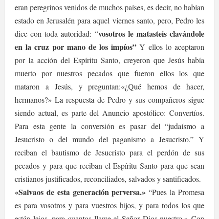
eran peregrinos venidos de muchos países, es decir, no habían
estado en Jerusalén para aquel viernes santo, pero, Pedro les
vosotros le matasteis clavándole
dice con toda autoridad: “
en la cruz por mano de los impíos”
Y ellos lo aceptaron
por la acción del Espíritu Santo, creyeron que Jesús había
muerto por nuestros pecados que fueron ellos los que
mataron a Jesús, y preguntan:«¿Qué hemos de hacer,
hermanos?» La respuesta de Pedro y sus compañeros sigue
siendo actual, es parte del Anuncio apostólico: Convertíos.
Para esta gente la conversión es pasar del “judaísmo a
Jesucristo o del mundo del paganismo a Jesucristo.” Y
reciban el bautismo de Jesucristo para el perdón de sus
pecados y para que reciban el Espíritu Santo para que sean
cristianos justificados, reconciliados, salvados y santificados.
«Salvaos de esta generación perversa.»
“Pues la Promesa
es para vosotros y para vuestros hijos, y para todos los que
están lejos, para cuantos llame el Señor Dios nuestro.» Con