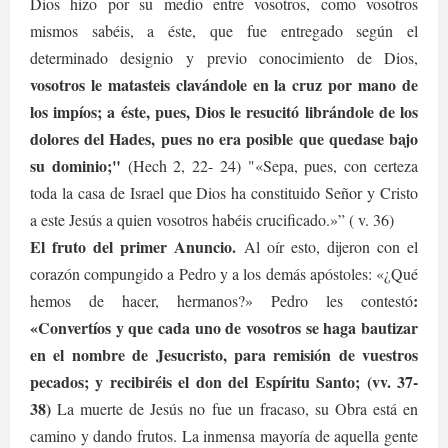
Dios hizo por su medio entre vosotros, como vosotros
mismos sabéis, a éste, que fue entregado según el
determinado designio y previo conocimiento de Dios,
vosotros le matasteis clavándole en la cruz por mano de
los impíos; a éste, pues, Dios le resucitó librándole de los
dolores del Hades, pues no era posible que quedase bajo
su dominio;"
(Hech 2, 22- 24) "«Sepa, pues, con certeza
toda la casa de Israel que Dios ha constituido Señor y Cristo
a este Jesús a quien vosotros habéis crucificado.»” ( v. 36)
El fruto del primer Anuncio.
Al oír esto, dijeron con el
corazón compungido a Pedro y a los demás apóstoles: «¿Qué
:
hemos de hacer, hermanos?» Pedro les contestó
«Convertíos y que cada uno de vosotros se haga bautizar
en el nombre de Jesucristo, para remisión de vuestros
pecados; y recibiréis el don del Espíritu Santo; (vv. 37-
38)
La muerte de Jesús no fue un fracaso, su Obra está en
camino y dando frutos. La inmensa mayoría de aquella gente