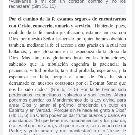
“Vuélvanse a mí con un corazón contrito y no los
rechazaré” (Slm 51. 19)
Por el camino de la fe estamos seguros de encontrarnos
con Cristo, conocerlo, amarlo y servirlo.
"Habiendo, pues,
recibido de la fe nuestra justificación, estamos en paz con
Dios, por nuestro Señor Jesucristo, por quien hemos obtenido
también, mediante la fe, el acceso a esta gracia en la cual nos
hallamos, y nos gloriamos en la esperanza de la gloria de
Dios. Más aún; nos gloriamos hasta en las tribulaciones,
sabiendo que la tribulación engendra la paciencia; la
paciencia, virtud probada; la virtud probada, esperanza, y la
esperanza no falla, porque el amor de Dios ha sido
derramado en nuestros corazones por el Espíritu Santo que
nos ha sido dado."
(Rm 5, 1- 5) Por la fe hemos sido
perdonados, reconciliados, salvados y santificados. Ahora
podemos guardar los Mandamientos de la Ley divina, para
amar Dios y amar al prójimo, ofreciendo un culto en
Espíritu y en Verdad. “Porque sin fe nada es grato a Dios”
(Hb 11, 6) En Cristo podemos dar frutos buenos y darlos en
abundancia: "El que tiene mis mandamientos y los guarda,
ése es el que me ama; y el que me ame, será amado de mi
Padre; y yo le amaré y me manifestaré a él.» “Jesús le