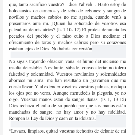
qué, tanto sacrificio vuestro? - dice Yahveh -. Harto estoy de
holocaustos de carneros y de sebo de cebones; y sangre de
novillos y machos cabríos no me agrada, cuando venís a
presentaros ante mí. ¿Quién ha solicitado de vosotros esa
pateadura de mis atrios? (Is 1,10- 12) El profeta denuncia los
pecados del pueblo y el falso culto a Dios mediante el
ofrecimiento de toros y machos cabríos pero su corazones
estaban lejos de Dios. No habría conversión
No sigáis trayendo oblación vana: el humo del incienso me
resulta detestable. Novilunio, sábado, convocatoria: no tolero
falsedad y solemnidad. Vuestros novilunios y solemnidades
aborrece mi alma: me han resultado un gravamen que me
cuesta llevar. Y al extender vosotros vuestras palmas, me tapo
los ojos por no veros. Aunque menudeéis la plegaria, yo no
oigo. Vuestras manos están de sangre llenas: (Is 1, 13-15)
Dios rechaza el culto de su pueblo por que sus manos están
manchadas de sangre, no hay amor y no hay fidelidad.
Rompen la Ley de Dios y caen en la idolatría.
“Lavaos, limpiaos, quitad vuestras fechorías de delante de mi