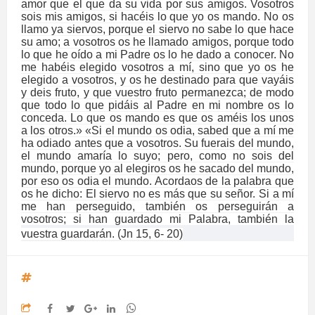
amor que el que da su vida por sus amigos. Vosotros
sois mis amigos, si hacéis lo que yo os mando. No os
llamo ya siervos, porque el siervo no sabe lo que hace
su amo; a vosotros os he llamado amigos, porque todo
lo que he oído a mi Padre os lo he dado a conocer. No
me habéis elegido vosotros a mí, sino que yo os he
elegido a vosotros, y os he destinado para que vayáis
y deis fruto, y que vuestro fruto permanezca; de modo
que todo lo que pidáis al Padre en mi nombre os lo
conceda. Lo que os mando es que os améis los unos
a los otros.» «Si el mundo os odia, sabed que a mí me
ha odiado antes que a vosotros. Su fuerais del mundo,
el mundo amaría lo suyo; pero, como no sois del
mundo, porque yo al elegiros os he sacado del mundo,
por eso os odia el mundo. Acordaos de la palabra que
os he dicho: El siervo no es más que su señor. Si a mí
me han perseguido, también os perseguirán a
vosotros; si han guardado mi Palabra, también la
vuestra guardarán. (Jn 15, 6- 20)