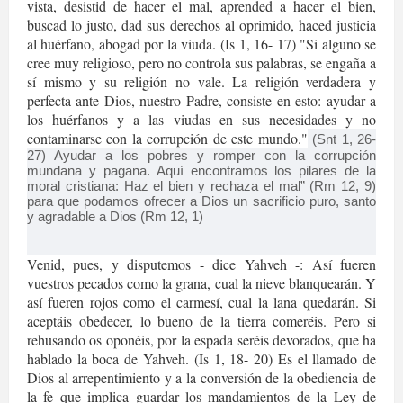
vista, desistid de hacer el mal, aprended a hacer el bien,
buscad lo justo, dad sus derechos al oprimido, haced justicia
al huérfano, abogad por la viuda. (Is 1, 16- 17) "Si alguno se
cree muy religioso, pero no controla sus palabras, se engaña a
sí mismo y su religión no vale. La religión verdadera y
perfecta ante Dios, nuestro Padre, consiste en esto: ayudar a
los huérfanos y a las viudas en sus necesidades y no
contaminarse con la corrupción de este mundo."
(Snt 1, 26-
27) Ayudar a los pobres y romper con la corrupción
mundana y pagana. Aquí encontramos los pilares de la
moral cristiana: Haz el bien y rechaza el mal” (Rm 12, 9)
para que podamos ofrecer a Dios un sacrificio puro, santo
y agradable a Dios (Rm 12, 1)
Venid, pues, y disputemos - dice Yahveh -: Así fueren
vuestros pecados como la grana, cual la nieve blanquearán. Y
así fueren rojos como el carmesí, cual la lana quedarán. Si
aceptáis obedecer, lo bueno de la tierra comeréis. Pero si
rehusando os oponéis, por la espada seréis devorados, que ha
hablado la boca de Yahveh. (Is 1, 18- 20) Es el llamado de
Dios al arrepentimiento y a la conversión de la obediencia de
la fe que implica guardar los mandamientos de la Ley de