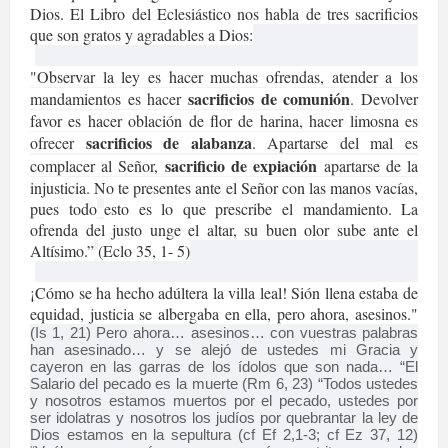
Dios. El Libro del Eclesiástico nos habla de tres sacrificios
que son gratos y agradables a Dios:
"Observar la ley es hacer muchas ofrendas, atender a los
sacrificios de comunión
mandamientos es hacer
. Devolver
favor es hacer oblación de flor de harina, hacer limosna es
sacrificios de alabanza
ofrecer
. Apartarse del mal es
sacrificio de expiación
complacer al Señor,
apartarse de la
injusticia. No te presentes ante el Señor con las manos vacías,
pues todo
esto es lo que prescribe el mandamiento. La
ofrenda del justo unge el altar, su buen olor sube ante el
Altísimo.”
(Eclo 35, 1- 5)
¡Cómo se ha hecho adúltera la villa leal! Sión llena estaba de
equidad, justicia se albergaba en ella, pero ahora, asesinos."
(Is 1, 21) Pero ahora… asesinos… con vuestras palabras
han asesinado… y se alejó de ustedes mi Gracia y
cayeron en las garras de los ídolos que son nada… “El
Salario del pecado es la muerte (Rm 6, 23) “Todos ustedes
y nosotros estamos muertos por el pecado, ustedes por
ser idolatras y nosotros los judíos por quebrantar la ley de
Dios estamos en la sepultura (cf Ef 2,1-3; cf Ez 37, 12)