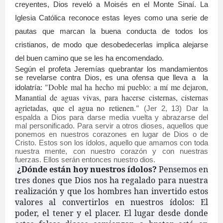
creyentes, Dios reveló a Moisés en el Monte Sinaí. La
Iglesia Católica reconoce estas leyes como una serie de
pautas que marcan la buena conducta de todos los
cristianos, de modo que desobedecerlas implica alejarse
del buen camino que se les ha encomendado.
Según el profeta Jeremías quebrantar los mandamientos
se revelarse contra Dios, es una ofensa que lleva a
la
"Doble mal ha hecho mi pueblo: a mí me dejaron,
idolatría:
Manantial de aguas vivas, para hacerse cisternas, cisternas
agrietadas, que el agua
no retienen."
(Jer 2, 13) Dar la
espalda a Dios para darse media vuelta y abrazarse del
mal personificado. Para servir a otros dioses, aquellos que
ponemos en nuestros corazones en lugar de Dios o de
Cristo. Estos son los ídolos, aquello que amamos con toda
nuestra mente, con nuestro corazón y con nuestras
fuerzas. Ellos serán entonces nuestro dios.
¿Dónde están hoy nuestros ídolos?
Pensemos en
tres dones que Dios nos ha regalado para nuestra
realización y que los hombres han invertido estos
valores al convertirlos en nuestros ídolos: El
poder, el tener y el placer. El lugar desde donde