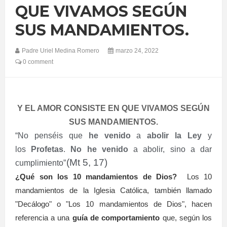
QUE VIVAMOS SEGÚN
SUS MANDAMIENTOS.
Padre Uriel Medina Romero
marzo 24, 2022
0 comment
Y EL AMOR CONSISTE EN QUE VIVAMOS SEGÚN
SUS MANDAMIENTOS.
“No penséis que
he venido
a
abolir la Ley
y
los
Profetas
.
No he venido
a abolir, sino a dar
(Mt 5, 17)
cumplimiento”
.
¿Qué son los 10 mandamientos de Dios?
Los 10
mandamientos de la Iglesia Católica, también llamado
"Decálogo" o "Los 10 mandamientos de Dios", hacen
referencia a una
guía de comportamiento
que, según los