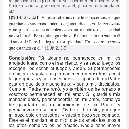
respondió: «Si alguno me ama, guardará mi Palabra, y mi
Padre le amará, y vendremos a él, y haremos morada en
él."
(Jn 14, 21. 23)
"En esto sabemos que le conocemos: en que
guardamos sus mandamientos. Quien dice: «Yo le conozco»
y no guarda sus mandamientos es un mentiroso y la verdad
no está en él. Pero quien guarda su Palabra, ciertamente en él
el amor de Dios ha llegado a su plenitud. En esto conocemos
que estamos en él."
(1 Jn 2, 3-5)
Conclusión:
"Si alguno no permanece en mí, es
arrojado fuera, como el sarmiento, y se seca; luego los
recogen, los echan al fuego y arden. Si permanecéis
en mí, y mis palabras permanecen en vosotros, pedid
lo que queráis y lo conseguiréis. La gloria de mi Padre
está en que deis mucho fruto, y seáis mis discípulos.
Como el Padre me amó, yo también os he amado a
vosotros; permaneced en mi amor. Si guardáis mis
mandamientos, permaneceréis en mi amor, como yo
he guardado los mandamientos de mi Padre, y
permanezco en su amor. Os he dicho esto, para que
mi gozo esté en vosotros, y vuestro gozo sea colmado.
Este es el mandamiento mío: que os améis los unos a
los otros como yo os he amado. Nadie tiene mayor