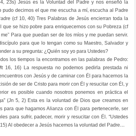
4, 23s) Jesús es la Voluntad del Padre y nos enseñó la
so pudo decirnos el que me escucha a mí, escucha al Padre
Padre (cf 10, 40) Tres Palabras de Jesús encierran toda la
el que se hizo pobre para enriquecernos con su Pobreza (cf
n me" Para que puedan ser de los míos y me puedan servir.
 discípulo para que lo tengan como su Maestro, Salvador y
nder a su pregunta: ¿Quién soy yo para Ustedes?
odos los tiempos la encontramos en las palabras de Pedro:
Mt 16, 16) La respuesta no podemos pedirla prestada ni
de encuentros con Jesús y de caminar con Él para hacernos la
isión de ser de Cristo para morir con Él y resucitar con Él, y
erior es posible cuando nosotros ponemos en práctica el
ga” (Jn 5, 2) Esta es la voluntad de Dios que creamos en
s para que hagamos Alianza con Él para pertenecerle, ser
s para sufrir, padecer, morir y resucitar con Él. “Ustedes
n 15) Al obedecer a Jesús hacemos la voluntad del Padre…