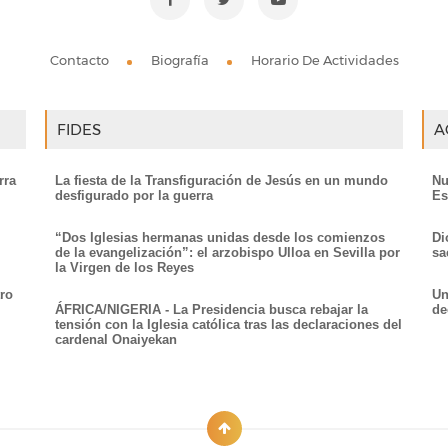
Contacto
Biografía
Horario De Actividades
FIDES
A
rra
La fiesta de la Transfiguración de Jesús en un mundo
Nu
desfigurado por la guerra
Es
“Dos Iglesias hermanas unidas desde los comienzos
Di
de la evangelización”: el arzobispo Ulloa en Sevilla por
sa
la Virgen de los Reyes
ro
Un
ÁFRICA/NIGERIA - La Presidencia busca rebajar la
de
tensión con la Iglesia católica tras las declaraciones del
cardenal Onaiyekan