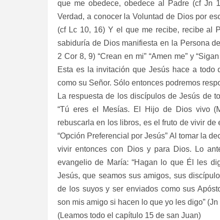
que me obedece, obedece al Padre (cf Jn 1
Verdad, a conocer la Voluntad de Dios por e
(cf Lc 10, 16) Y el que me recibe, recibe al 
sabiduría de Dios manifiesta en la Persona d
2 Cor 8, 9) “Crean en mi” “Amen me” y “Siga
Esta es la invitación que Jesús hace a todo
como su Señor. Sólo entonces podremos respo
La respuesta de los discípulos de Jesús de t
“Tú eres el Mesías. El Hijo de Dios vivo (
rebuscarla en los libros, es el fruto de vivir 
“Opción Preferencial por Jesús” Al tomar la dec
vivir entonces con Dios y para Dios. Lo ant
evangelio de María: “Hagan lo que Él les di
Jesús, que seamos sus amigos, sus discípulo
de los suyos y ser enviados como sus Apóstole
son mis amigo si hacen lo que yo les digo” (J
(Leamos todo el capítulo 15 de san Juan)