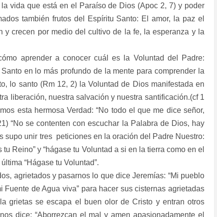
la vida que está en el Paraíso de Dios (Apoc 2, 7) y poder
amados también frutos del Espíritu Santo: El amor, la paz el
n y crecen por medio del cultivo de la fe, la esperanza y la
cómo aprender a conocer cuál es la Voluntad del Padre:
tu Santo en lo más profundo de la mente para comprender la
cto, lo santo (Rm 12, 2) la Voluntad de Dios manifestada en
ra liberación, nuestra salvación y nuestra santificación.(cf 1
ramos esta hermosa Verdad: “No todo el que me dice señor,
, 21) “No se contenten con escuchar la Palabra de Dios, hay
s supo unir tres
peticiones en la oración del Padre Nuestro:
tu Reino” y “hágase tu Voluntad a si en la tierra como en el
 última “Hágase tu Voluntad”.
dos, agrietados y pasarnos lo que dice Jeremías: “Mi pueblo
 Fuente de Agua viva” para hacer sus cisternas agrietadas
la grietas se escapa el buen olor de Cristo y entran otros
 nos dice; “Aborrezcan el mal y amen apasionadamente el