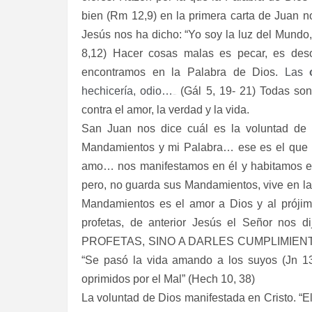
bien (Rm 12,9) en la primera carta de Juan no
Jesús nos ha dicho: “Yo soy la luz del Mundo, 
8,12) Hacer cosas malas es pecar, es des
encontramos en la Palabra de Dios.
Las
hechicería, odio…
(Gál 5, 19- 21) Todas son
…
contra el amor, la verdad y la vida.
San Juan nos dice cuál es la voluntad de 
Mandamientos y mi Palabra… ese es el que 
amo… nos manifestamos en él y habitamos en 
pero, no guarda sus Mandamientos, vive en la m
Mandamientos es el amor a Dios y al prójimo
profetas, de anterior Jesús el Señor nos 
PROFETAS, SINO A DARLES CUMPLIMIENTO (Mt
“Se pasó la vida amando a los suyos (Jn 13,
oprimidos por el Mal” (Hech 10, 38)
La voluntad de Dios manifestada en Cristo. “