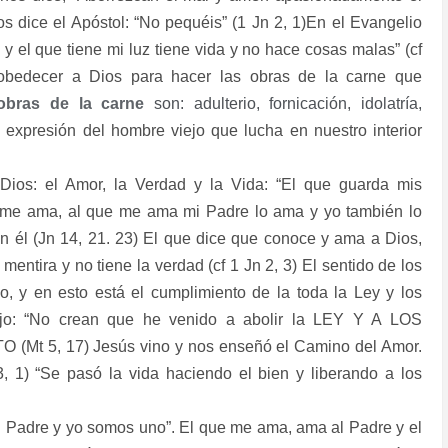
s dice el Apóstol: “No pequéis” (1 Jn 2, 1)En el Evangelio
y el que tiene mi luz tiene vida y no hace cosas malas” (cf
obedecer a Dios para hacer las obras de la carne que
obras de la carne
son: adulterio, fornicación, idolatría,
 expresión del hombre viejo que lucha en nuestro interior
Dios: el Amor, la Verdad y la Vida: “El que guarda mis
me ama, al que me ama mi Padre lo ama y yo también lo
él (Jn 14, 21. 23) El que dice que conoce y ama a Dios,
entira y no tiene la verdad (cf 1 Jn 2, 3) El sentido de los
, y en esto está el cumplimiento de la toda la Ley y los
dijo: “No crean que he venido a abolir la LEY Y A LOS
 5, 17) Jesús vino y nos enseñó el Camino del Amor.
 1) “Se pasó la vida haciendo el bien y liberando a los
El Padre y yo somos uno”. El que me ama, ama al Padre y el