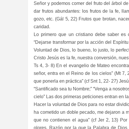
Señor y podemos comer del fruto del árbol de 
dar frutos abundantes: los frutos de la fe, ll
gozo, etc. (Gál 5, 22) Frutos que brotan, nace
caridad.
Lo primero que un cristiano debe saber es 
“Dejarse transformar por la acción del Espíri
Voluntad de Dios, lo bueno, lo justo, lo perfe
Cristo Jesús es la fe, nuestra conversión, nuest
Ts 4, 3- 8) En el evangelio de Mateo encont
señor, entra en el Reino de los cielos” (Mt 7
que ponerla en práctica” (cf Snt 1, 22- 27) Jesú
“Santificado sea tu Nombre;” “Venga a nosotros 
cielo” Las dos primeras peticiones entran en la
Hacer la voluntad de Dios para no estar dividi
ha cometido un doble pecado, me dejaron a mi
que no contienen el agua” (cf Jer 2, 13) Por 
olores. Razón por la que la Palabra de Dios