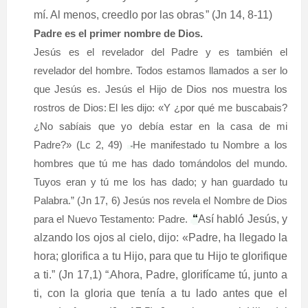
mí. Al menos, creedlo por las obras
” (Jn 14, 8-11)
.
Padre es el primer nombre de Dios.
Jesús es el revelador del Padre y es también el
revelador del hombre. Todos estamos llamados a ser lo
que Jesús es. Jesús el Hijo de Dios nos muestra los
rostros de Dios:
El les dijo: «Y ¿por qué me buscabais?
¿No sabíais que yo debía estar en la casa de mi
Padre?» (Lc 2, 49)
He manifestado tu Nombre a los
“
hombres que tú me has dado tomándolos del mundo.
Tuyos eran y tú me los has dado; y han guardado tu
Palabra.” (Jn 17, 6) Jesús nos revela el Nombre de Dios
para el Nuevo Testamento: Padre.
“
Así habló Jesús, y
alzando los ojos al cielo, dijo: «Padre, ha llegado la
hora; glorifica a tu Hijo, para que tu Hijo te glorifique
a ti.” (Jn 17,1) “
Ahora, Padre, glorifícame tú, junto a
.
ti, con la gloria que tenía a tu lado antes que el