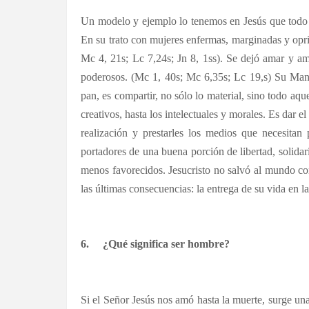
Un modelo y ejemplo lo tenemos en Jesús que todo 
En su trato con mujeres enfermas, marginadas y opr
Mc 4, 21s; Lc 7,24s; Jn 8, 1ss). Se dejó amar y am
poderosos. (Mc 1, 40s; Mc 6,35s; Lc 19,s) Su Ma
pan, es compartir, no sólo lo material, sino todo aqu
creativos, hasta los intelectuales y morales. Es dar 
realización y prestarles los medios que necesitan
portadores de una buena porción de libertad, solida
menos favorecidos. Jesucristo no salvó al mundo con
las últimas consecuencias: la entrega de su vida en la
6.
¿Qué significa ser hombre?
Si el Señor Jesús nos amó hasta la muerte, surge un