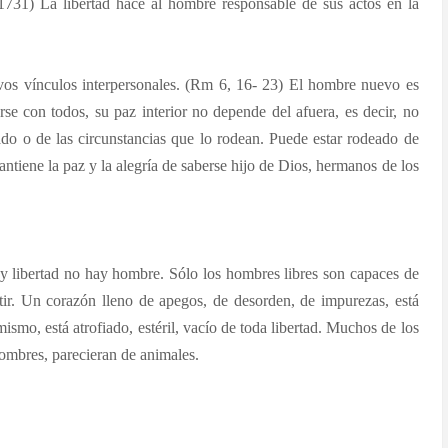
 1731) La libertad hace al hombre responsable de sus actos en la
uevos vínculos interpersonales. (Rm 6, 16- 23) El hombre nuevo es
rse con todos, su paz interior no depende del afuera, es decir, no
o o de las circunstancias que lo rodean. Puede estar rodeado de
antiene la paz y la alegría de saberse hijo de Dios, hermanos de los
y libertad no hay hombre. Sólo los hombres libres son capaces de
rtir. Un corazón lleno de apegos, de desorden, de impurezas, está
 mismo, está atrofiado, estéril, vacío de toda libertad. Muchos de los
mbres, parecieran de animales.