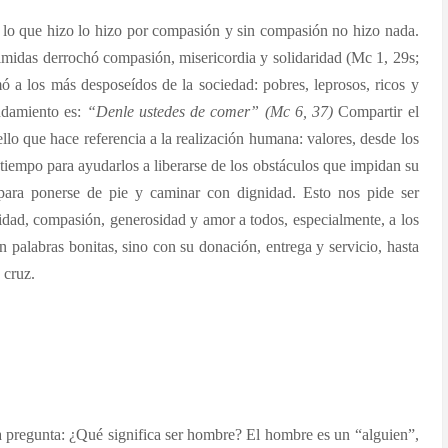
lo que hizo lo hizo por compasión y sin compasión no hizo nada.
imidas derrochó compasión, misericordia y solidaridad (Mc 1, 29s;
ó a los más desposeídos de la sociedad: pobres, leprosos, ricos y
ndamiento es:
“Denle ustedes de comer” (Mc 6, 37)
Compartir el
ello que hace referencia a la realización humana: valores, desde los
el tiempo para ayudarlos a liberarse de los obstáculos que impidan su
 para ponerse de pie y caminar con dignidad. Esto nos pide ser
ridad, compasión, generosidad y amor a todos, especialmente, a los
 palabras bonitas, sino con su donación, entrega y servicio, hasta
 cruz.
a pregunta: ¿Qué significa ser hombre? El hombre es un “alguien”,