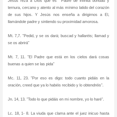
Jesús reza a Dios que es Padre de infinita bondad y
ternura, cercano y atento al más mínimo latido del corazón
de sus hijos. Y Jesús nos enseña a dirigirnos a El,
llamándole padre y sintiendo su proximidad amorosa.
Mt. 7,7. "Pedid, y se os dará; buscad y hallaréis; llamad y
se os abrirá"
Mt. 7, 11. "El Padre que está en los cielos dará cosas
buenas a quien se las pida"
Mc. 11, 23. "Por eso es digo: todo cuanto pidáis en la
oración, creed que ya lo habéis recibido y lo obtendréis".
Jn. 14, 13. "Todo lo que pidáis en mi nombre, yo lo haré".
Lc. 18, 1- 8. La viuda que clama ante el juez inicuo hasta