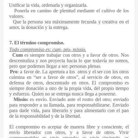
·
Unificar la vida, ordenarla y organizarla.
·
Ponerla en camino de plenitud mediante el cultivo de los
valores.
·
Que la persona sea máximamente fecunda y creativa en el
amor, la donación y la entrega.
7. El término compromiso.
Todo compromiso es: cum- pro- missio.
·
Cum
es siempre trabajar con otros y a favor de otros. Nos
descentraliza y nos proyecta hacia lo que todavía no somos,
pero que podemos llegar a ser: personas plenas.
·
Pro
: a favor de. La apertura a los otros y el ser con los otros
culmina en “ser a favor de otros”, al servicio de otros, en
defensa de otros, descentrado en otros. El compromiso es
siempre donación a otro de la propia vida, del propio tiempo
y esfuerzo. Quien no se entrega nunca llega a poseerse.
·
Missio:
es envío. Enviado ante el rostro del otro; enviado
para responder a su llamada, para responsabilizarse. Enviado
para darle vida, para liberarlo y para alimentarlo con el pan
de la responsabilidad y de la libertad.
El compromiso es aceptar de manera libre y consciente, el
envío liberador con otros, y a favor de otros. Vivir
comprometidos es vivir amando; es vivir sirviendo, es