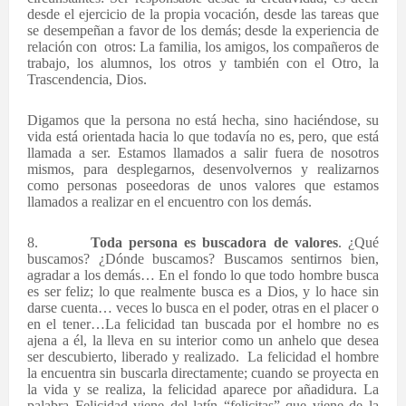
desde el ejercicio de la propia vocación, desde las tareas que
se desempeñan a favor de los demás; desde la experiencia de
relación con otros: La familia, los amigos, los compañeros de
trabajo, los alumnos, los otros y también con el Otro, la
Trascendencia, Dios.
Digamos que la persona no está hecha, sino haciéndose, su
vida está orientada hacia lo que todavía no es, pero, que está
llamada a ser. Estamos llamados a salir fuera de nosotros
mismos, para desplegarnos, desenvolvernos y realizarnos
como personas poseedoras de unos valores que estamos
llamados a realizar en el encuentro con los demás.
8.
Toda persona es buscadora de valores
. ¿Qué
buscamos? ¿Dónde buscamos? Buscamos sentirnos bien,
agradar a los demás… En el fondo lo que todo hombre busca
es ser feliz; lo que realmente busca es a Dios, y lo hace sin
darse cuenta… veces lo busca en el poder, otras en el placer o
en el tener…La felicidad tan buscada por el hombre no es
ajena a él, la lleva en su interior como un anhelo que desea
ser descubierto, liberado y realizado. La felicidad el hombre
la encuentra sin buscarla directamente; cuando se proyecta en
la vida y se realiza, la felicidad aparece por añadidura. La
palabra Felicidad viene del latín “felicitas” que viene de la