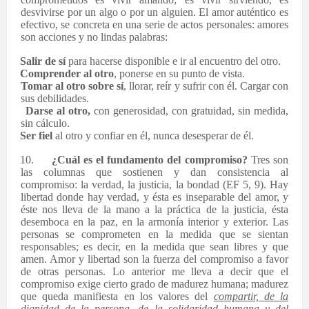
desvivirse por un algo o por un alguien. El amor auténtico es
efectivo, se concreta en una serie de actos personales: amores
son acciones y no lindas palabras:
·
Salir de sí
para hacerse disponible e ir al encuentro del otro.
·
Comprender al otro
, ponerse en su punto de vista.
·
Tomar al otro sobre sí
, llorar, reír y sufrir con él. Cargar con
sus debilidades.
·
Darse al otro,
con generosidad, con gratuidad, sin medida,
sin cálculo.
·
Ser fiel
al otro y confiar en él, nunca desesperar de él.
10.
¿Cuál es el fundamento del compromiso?
Tres son
las columnas que sostienen y dan consistencia al
compromiso: la verdad, la justicia, la bondad (EF 5, 9). Hay
libertad donde hay verdad, y ésta es inseparable del amor, y
éste nos lleva de la mano a la práctica de la justicia, ésta
desemboca en la paz, en la armonía interior y exterior. Las
personas se comprometen en la medida que se sientan
responsables; es decir, en la medida que sean libres y que
amen. Amor y libertad son la fuerza del compromiso a favor
de otras personas. Lo anterior me lleva a decir que el
compromiso exige cierto grado de madurez humana; madurez
que queda manifiesta en los valores del
compartir, de la
dignidad de la persona, de la solidaridad humana y del