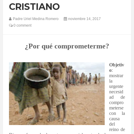
CRISTIANO
Padre Uriel Medina Romero
noviembre 14, 2017
0 comment
¿Por qué comprometerme?
Objetiv
o
:
mostrar
la
urgente
necesid
ad de
compro
meterse
con la
causa
del
reino de