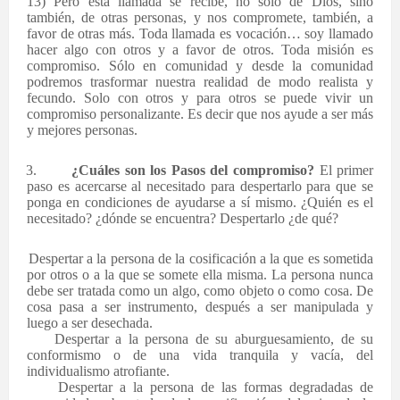
13) Pero esta llamada se recibe, no sólo de Dios, sino
también, de otras personas, y nos compromete, también, a
favor de otras más. Toda llamada es vocación… soy llamado
hacer algo con otros y a favor de otros. Toda misión es
compromiso. Sólo en comunidad y desde la comunidad
podremos trasformar nuestra realidad de modo realista y
fecundo. Solo con otros y para otros se puede vivir un
compromiso personalizante. Es decir que nos ayude a ser más
y mejores personas.
3.
¿Cuáles son los Pasos del compromiso?
El primer
paso es acercarse al necesitado para despertarlo para que se
ponga en condiciones de ayudarse a sí mismo. ¿Quién es el
necesitado? ¿dónde se encuentra? Despertarlo ¿de qué?
·
Despertar a la persona de la cosificación a la que es sometida
por otros o a la que se somete ella misma. La persona nunca
debe ser tratada como un algo, como objeto o como cosa. De
cosa pasa a ser instrumento, después a ser manipulada y
luego a ser desechada.
·
Despertar a la persona de su aburguesamiento, de su
conformismo o de una vida tranquila y vacía, del
individualismo atrofiante.
·
Despertar a la persona de las formas degradadas de