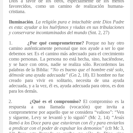
Dios a favor de los otros, especialmente de los menos
favorecidos, como un camino de realización humana-
cristiana.
Iluminación
. La religión pura e intachable ante Dios Padre
es esta: ayudar a los huérfanos y viudas en sus tribulaciones
y conservarse incontaminados del mundo
(Snt. 2, 27)
1.
¿Por qué comprometerme?
Porque no hay otro
camino auténticamente personal que nos ayude a ser lo que
debemos ser. Es el camino más adecuado para el crecimiento
como personas. La persona no está hecha, sino, haciéndose,
y se hace con otros, nadie se realiza sólo. Recordemos las
palabras de la Biblia:
“No es bueno que el hombre esté solo,
démosle una ayuda adecuada”
(Gn 2, 18). El hombre no fue
creado para vivir en solitario, necesita de una ayuda
adecuada, y a la vez, él es, ayuda adecuada para otros, es don
para los demás.
2.
¿Qué es el compromiso?
El compromiso es la
respuesta a una llamada (vocación) que invita a
comprometerse por aquello que se considera “valioso”: “Ven
y sígueme, Levy se levantó y lo siguió” (Mc 2, 14)
“Jesús
llamó a los Doce para que estuvieran con él y para enviarlos
a predicar con el poder de expulsar los demonios”
(cfr Mc 3,