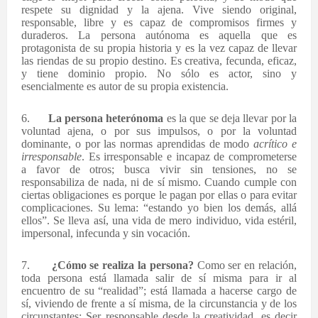
respete su dignidad y la ajena. Vive siendo original,
responsable, libre y es capaz de compromisos firmes y
duraderos. La persona autónoma es aquella que es
protagonista de su propia historia y es la vez capaz de llevar
las riendas de su propio destino. Es creativa, fecunda, eficaz,
y tiene dominio propio. No sólo es actor, sino y
esencialmente es autor de su propia existencia.
6.
La persona heterónoma
es la que se deja llevar por la
voluntad ajena, o por sus impulsos, o por la voluntad
dominante, o por las normas aprendidas de modo
acrítico e
irresponsable
. Es irresponsable e incapaz de comprometerse
a favor de otros; busca vivir sin tensiones, no se
responsabiliza de nada, ni de sí mismo. Cuando cumple con
ciertas obligaciones es porque le pagan por ellas o para evitar
complicaciones. Su lema: “estando yo bien los demás, allá
ellos”. Se lleva así, una vida de mero individuo, vida estéril,
impersonal, infecunda y sin vocación.
7.
¿Cómo se realiza la persona?
Como ser en relación,
toda persona está llamada salir de sí misma para ir al
encuentro de su “realidad”; está llamada a hacerse cargo de
sí, viviendo de frente a sí misma, de la circunstancia y de los
circunstantes: Ser responsable desde la creatividad, es decir