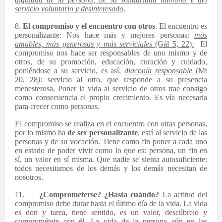
servicio voluntario y desinteresado
.
8.
El compromiso y el encuentro con otros
. El encuentro es
personalizante: Nos hace más y mejores personas:
más
amables, más generosas y más serviciales
(Gál 5, 22).
El
compromiso nos hace ser responsables de uno mismo y de
otros, de su promoción, educación, curación y cuidado,
poniéndose a su servicio, es así,
diaconía responsable
(Mt
20, 28
)
: servicio al otro, que responde a su presencia
menesterosa. Poner la vida al servicio de otros trae consigo
como consecuencia el propio crecimiento. Es vía necesaria
para crecer como personas.
El compromiso se realiza en el encuentro con otras personas,
por lo mismo ha
de ser personalizante
, está al servicio de las
personas y de su vocación. Tiene como fin poner a cada uno
en estado de poder vivir como lo que es: persona, un fin en
sí, un valor en sí misma. Que nadie se sienta autosuficiente:
todos necesitamos de los demás y los demás necesitan de
nosotros.
11.
¿Comprometerse? ¿Hasta cuándo?
La actitud del
compromiso debe durar hasta el último día de la vida. La vida
es don y tarea, tiene sentido, es un valor, descúbrelo y
comprométete con él. La vida de la persona aún en las