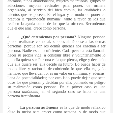
ancianos, niños abandonados, mujeres maltratadas, grupos de
adicciones, mejoras vecinales para poner, de manera
organizada, al servicio del bien común, las cualidades o
talentos que se poseen. Es el lugar y el modo de poner en
práctica la “promoción humana”, tanto a favor de los que
reciben la ayuda como de los que la ofrecen. Recordemos
que el que ama, crece como persona.
4.
¿Qué entendemos por persona?
Ninguna persona
puede realizarse como tal, sino es abriéndose a las demás
personas, porque son los demás quienes nos enseñan a ser
persona. Nadie es autosuficiente. Cada persona está llamada
hacer su propia vida, a construir libre y voluntariamente lo
que ella quiera ser. Persona es la que piensa, elige y decide lo
que ella quiere ser; ella decide su futuro. Lo puede hacer de
modo libre y racional, descubriendo lo que ella es, y lo
hermoso que lleva dentro: es un valor en sí misma, y, además,
llena de potencialidades; por otro lado puede dejar que sean
otros los que piensan y decidan por ella, poniendo en peligro
su realización como persona. En el primer caso es una
persona
autónoma,
en el segundo caso se habla de una
persona
heterónoma.
5.
La persona autónoma
es la que de modo reflexivo
elige lo mejor para crecer como persona, y de modo que