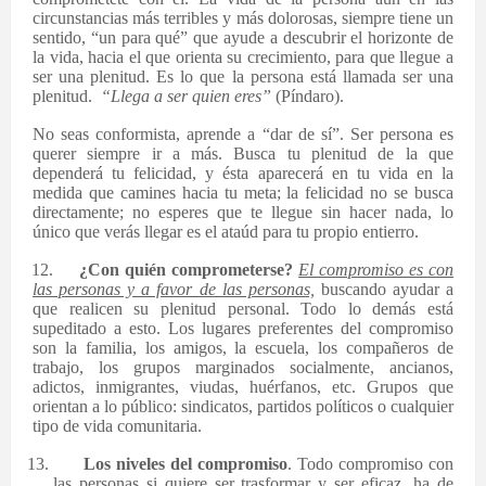
circunstancias más terribles y más dolorosas, siempre tiene un
sentido, “un para qué” que ayude a descubrir el horizonte de
la vida, hacia el que orienta su crecimiento, para que llegue a
ser una plenitud. Es lo que la persona está llamada ser una
plenitud.
“Llega a ser quien eres”
(Píndaro).
No seas conformista, aprende a “dar de sí”. Ser persona es
querer siempre ir a más. Busca tu plenitud de la que
dependerá tu felicidad, y ésta aparecerá en tu vida en la
medida que camines hacia tu meta; la felicidad no se busca
directamente; no esperes que te llegue sin hacer nada, lo
único que verás llegar es el ataúd para tu propio entierro.
12.
¿Con quién comprometerse?
El compromiso es con
las personas y a favor de las personas,
buscando ayudar a
que realicen su plenitud personal. Todo lo demás está
supeditado a esto. Los lugares preferentes del compromiso
son la familia, los amigos, la escuela, los compañeros de
trabajo, los grupos marginados socialmente, ancianos,
adictos, inmigrantes, viudas, huérfanos, etc. Grupos que
orientan a lo público: sindicatos, partidos políticos o cualquier
tipo de vida comunitaria.
13.
Los niveles del compromiso
. Todo compromiso con
las personas si quiere ser trasformar y ser eficaz, ha de