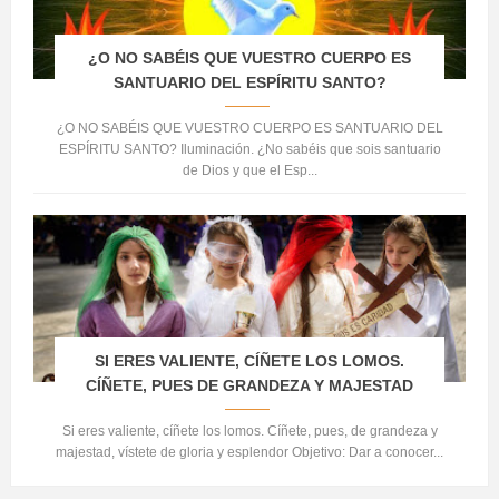
¿O NO SABÉIS QUE VUESTRO CUERPO ES
SANTUARIO DEL ESPÍRITU SANTO?
¿O NO SABÉIS QUE VUESTRO CUERPO ES SANTUARIO DEL
ESPÍRITU SANTO? Iluminación. ¿No sabéis que sois santuario
de Dios y que el Esp...
SI ERES VALIENTE, CÍÑETE LOS LOMOS.
CÍÑETE, PUES DE GRANDEZA Y MAJESTAD
Si eres valiente, cíñete los lomos. Cíñete, pues, de grandeza y
majestad, vístete de gloria y esplendor Objetivo: Dar a conocer...