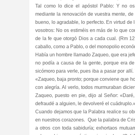
Tal como lo dice el apóstol Pablo: Y no o
mediante la renovación de vuestra mente, de f
bueno, lo agradable, lo perfecto. En virtud de
vosotros: No os estiméis en más de lo que c
de la fe que otorgó Dios a cada cual. (Rm 1
caballo, como a Pablo, o del monopolio econó
Había un hombre llamado Zaqueo, que era jefe 
no podía a causa de la gente, porque era de
sicómoro para verle, pues iba a pasar por allí. 
«Zaqueo, baja pronto; porque conviene que hoy
con alegría. Al verlo, todos murmuraban dic
Zaqueo, puesto en pie, dijo al Señor: «Daré,
defraudé a alguien, le devolveré el cuádruplo.»
Cuando dejamos que la Palabra realice su obr
en nuestros corazones.
Que la palabra de Cri
a otros con toda sabiduría; exhortaos mutua