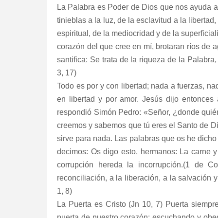
La Palabra es Poder de Dios que nos ayuda a p
tinieblas a la luz, de la esclavitud a la liberta
espiritual, de la mediocridad y de la superficia
corazón del que cree en mí, brotaran ríos de a
santifica: Se trata de la riqueza de la Palabra
3, 17)
Todo es por y con libertad; nada a fuerzas, 
en libertad y por amor. Jesús dijo entonce
respondió Simón Pedro: «Señor, ¿donde quién 
creemos y sabemos que tú eres el Santo de Dios.
sirve para nada. Las palabras que os he dicho s
decimos: Os digo esto, hermanos: La carne y 
corrupción hereda la incorrupción.(1 de C
reconciliación, a la liberación, a la salvación
1, 8)
La Puerta es Cristo (Jn 10, 7) Puerta siempr
puerta de nuestro corazón: escuchando y obed