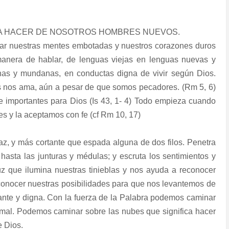
RA HACER DE NOSOTROS HOMBRES NUEVOS.
ar nuestras mentes embotadas y nuestros corazones duros
anera de hablar, de lenguas viejas en lenguas nuevas y
as y mundanas, en conductas digna de vivir según Dios.
 nos ama, aún a pesar de que somos pecadores. (Rm 5, 6)
importantes para Dios (Is 43, 1- 4) Todo empieza cuando
s y la aceptamos con fe (cf Rm 10, 17)
caz, y más cortante que espada alguna de dos filos. Penetra
, hasta las junturas y médulas; y escruta los sentimientos y
z que ilumina nuestras tinieblas y nos ayuda a reconocer
conocer nuestras posibilidades para que nos levantemos de
tante y digna. Con la fuerza de la Palabra podemos caminar
 mal. Podemos caminar sobre las nubes que significa hacer
e Dios.