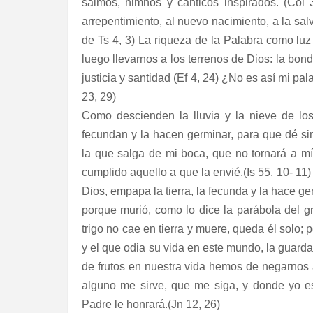
salmos, himnos y cánticos inspirados. (Col 
arrepentimiento, al nuevo nacimiento, a la salva
de Ts 4, 3) La riqueza de la Palabra como luz 
luego llevarnos a los terrenos de Dios: la bonda
justicia y santidad (Ef 4, 24) ¿No es así mi pa
23, 29)
Como descienden la lluvia y la nieve de los
fecundan y la hacen germinar, para que dé si
la que salga de mi boca, que no tornará a m
cumplido aquello a que la envié.(Is 55, 10- 11)
Dios, empapa la tierra, la fecunda y la hace ge
porque murió, como lo dice la parábola del gr
trigo no cae en tierra y muere, queda él solo; 
y el que odia su vida en este mundo, la guarda
de frutos en nuestra vida hemos de negarnos a 
alguno me sirve, que me siga, y donde yo est
Padre le honrará.(Jn 12, 26)