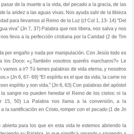
asar de la muerte a la vida, del pecado a la gracia, de las
d, de la aridez a las aguas vivas. Nos ayuda salir de la tibieza
lidad para llevarnos al Reino de la Luz (cf Col 1, 13- 14) “Del
gua viva” (Jn 7, 37) Palabra que nos libera, nos salva y nos
, nos lleva a la perfección cristiana por la Caridad (2 de Tim
nada por engaño y nada por manipulación. Con Jesús todo es
s a los Doce: «¿También vosotros queréis marcharos?» Le
vamos a ir? Tú tienes palabras de vida eterna, y nosotros
» (Jn 6, 67- 69) “El espíritu es el que da vida; la carne no
on espíritu y son vida.” (Jn 6, 63) Con palabras del apóstol
la sangre no pueden heredar el Reino de los cielos: ni la
or 15, 50) La Palabra nos llama a la conversión, a la
 y a la santificación en Cristo, romper con el pecado (1 de Jn
e abierta para los que en esta vida le estemos abriendo la
eciendo su Palabra, lo que significa amando y sirviendo a