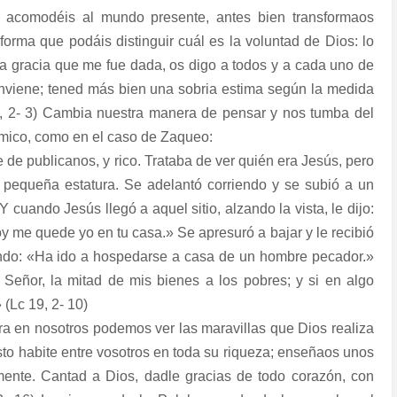
s acomodéis al mundo presente, antes bien transformaos
orma que podáis distinguir cuál es la voluntad de Dios: lo
 la gracia que me fue dada, os digo a todos y a cada uno de
onviene; tened más bien una sobria estima según la medida
2, 2- 3) Cambia nuestra manera de pensar y nos tumba del
mico, como en el caso de Zaqueo:
de publicanos, y rico. Trataba de ver quién era Jesús, pero
 pequeña estatura. Se adelantó corriendo y se subió a un
Y cuando Jesús llegó a aquel sitio, alzando la vista, le dijo:
 me quede yo en tu casa.» Se apresuró a bajar y le recibió
iendo: «Ha ido a hospedarse a casa de un hombre pecador.»
 Señor, la mitad de mis bienes a los pobres; y si en algo
 (Lc 19, 2- 10)
a en nosotros podemos ver las maravillas que Dios realiza
sto habite entre vosotros en toda su riqueza; enseñaos unos
mente. Cantad a Dios, dadle gracias de todo corazón, con