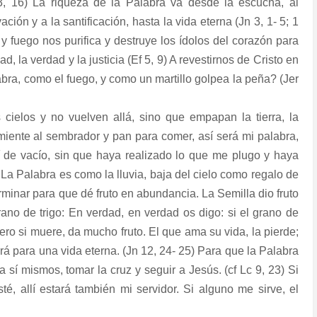
3, 16) La riqueza de la Palabra va desde la escucha, al
ción y a la santificación, hasta la vida eterna (Jn 3, 1- 5; 1
y fuego nos purifica y destruye los ídolos del corazón para
d, la verdad y la justicia (Ef 5, 9) A revestirnos de Cristo en
labra, como el fuego, y como un martillo golpea la peña? (Jer
 cielos y no vuelven allá, sino que empapan la tierra, la
miente al sembrador y pan para comer, así será mi palabra,
í de vacío, sin que haya realizado lo que me plugo y haya
 La Palabra es como la lluvia, baja del cielo como regalo de
rminar para que dé fruto en abundancia. La Semilla dio fruto
ano de trigo: En verdad, en verdad os digo: si el grano de
pero si muere, da mucho fruto. El que ama su vida, la pierde;
rá para una vida eterna. (Jn 12, 24- 25) Para que la Palabra
sí mismos, tomar la cruz y seguir a Jesús. (cf Lc 9, 23) Si
é, allí estará también mi servidor. Si alguno me sirve, el