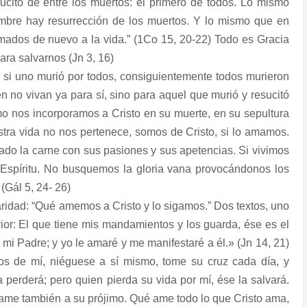
esucitó de entre los muertos: el primero de todos. Lo mismo
mbre hay resurrección de los muertos. Y lo mismo que en
mados de nuevo a la vida.” (1Co 15, 20-22) Todo es Gracia
ara salvarnos (Jn 3, 16)
, si uno murió por todos, consiguientemente todos murieron
en no vivan ya para sí, sino para aquel que murió y resucitó
smo nos incorporamos a Cristo en su muerte, en su sepultura
stra vida no nos pertenece, somos de Cristo, si lo amamos.
cado la carne con sus pasiones y sus apetencias. Si vivimos
 Espíritu. No busquemos la gloria vana provocándonos los
(Gál 5, 24- 26)
aridad: “Qué amemos a Cristo y lo sigamos.” Dos textos, uno
rior: El que tiene mis mandamientos y los guarda, ése es el
i Padre; y yo le amaré y me manifestaré a él.» (Jn 14, 21)
os de mí, niéguese a sí mismo, tome su cruz cada día, y
 perderá; pero quien pierda su vida por mí, ése la salvará.
 ame también a su prójimo. Qué ame todo lo que Cristo ama,