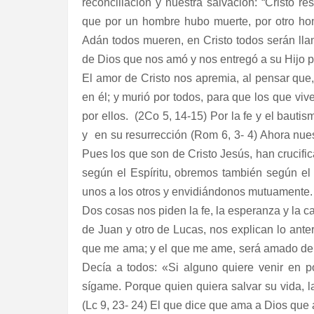
reconciliación y nuestra salvación: “Cristo r
que por un hombre hubo muerte, por otro ho
Adán todos mueren, en Cristo todos serán lla
de Dios que nos amó y nos entregó a su Hijo p
El amor de Cristo nos apremia, al pensar que
en él; y murió por todos, para que los que viv
por ellos. (2Co 5, 14-15) Por la fe y el bauti
y
en su resurrección (Rom 6, 3- 4) Ahora nue
Pues los que son de Cristo Jesús, han crucifi
según el Espíritu, obremos también según el
unos a los otros y envidiándonos mutuamente. 
Dos cosas nos piden la fe, la esperanza y la c
de Juan y otro de Lucas, nos explican lo ante
que me ama; y el que me ame, será amado de m
Decía a todos: «Si alguno quiere venir en p
sígame. Porque quien quiera salvar su vida, la
(Lc 9, 23- 24) El que dice que ama a Dios que