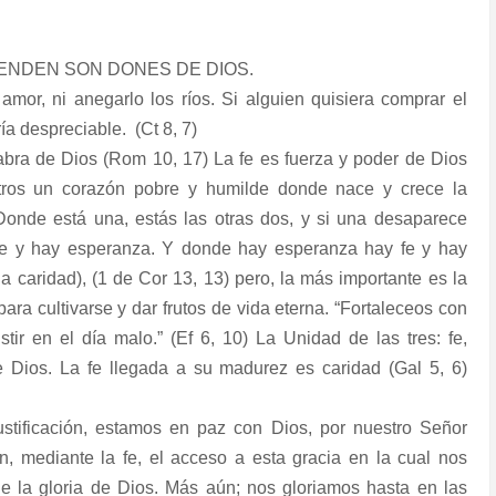
VENDEN SON DONES DE DIOS.
amor, ni anegarlo los ríos. Si alguien quisiera comprar el
ía despreciable. (Ct 8, 7)
abra de Dios (Rom 10, 17) La fe es fuerza y poder de Dios
tros un corazón pobre y humilde donde nace y crece la
onde está una, estás las otras dos, y si una desaparece
fe y hay esperanza. Y donde hay esperanza hay fe y hay
a caridad), (1 de Cor 13, 13) pero, la más importante es la
ara cultivarse y dar frutos de vida eterna. “Fortaleceos con
tir en el día malo.” (Ef 6, 10) La Unidad de las tres: fe,
 Dios. La fe llegada a su madurez es caridad (Gal 5, 6)
justificación, estamos en paz con Dios, por nuestro Señor
n, mediante la fe, el acceso a esta gracia en la cual nos
e la gloria de Dios. Más aún; nos gloriamos hasta en las