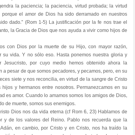
endra la paciencia; la paciencia, virtud probada; la virtud
a, porque el amor de Dios ha sido derramado en nuestros
do dado.” (Rom 1-5) La justificación por la fe nos trae el
anto, la Gracia de Dios que nos ayuda a vivir como hijos de
dos con Dios por la muerte de su Hijo, con mayor razón,
r su vida. Y no sólo eso. Hasta ponemos nuestra gloria y
r Jesucristo, por cuyo medio hemos obtenido ahora la
ún a pesar de que somos pecadores, y pecamos, pero, en su
ces siete y nos reconcilia, en virtud de la sangre de Cristo
us hijos y hermanos entre nosotros. Permanezcamos en su
mistad es amor. Cuando lo amamos somos los amigos de Dios,
do de muerte, somos sus enemigos.
Cristo Dios nos da vida eterna (cf Rom 6, 23) Hablamos de
or y de los valores del Reino. Pablo nos recuerda que la
Adán, en cambio, por Cristo y en Cristo, nos ha traído la