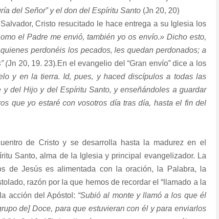
gría del Señor” y el don del Espíritu Santo
(Jn 20, 20)
 Salvador, Cristo resucitado le
hace entrega a su Iglesia los
Como el Padre me envió, también yo os envío.» Dicho esto,
 quienes perdonéis los pecados, les quedan perdonados; a
” (
Jn 20, 19. 23)
.
En el evangelio del “Gran envío” dice a los
o y en la tierra. Id, pues, y haced discípulos a todas las
 y del Hijo y del Espíritu Santo, y enseñándoles a guardar
 que yo estaré con vosotros día tras día, hasta el fin del
uentro de Cristo y se desarrolla hasta la madurez en el
ritu Santo, alma de la Iglesia y principal evangelizador. La
ulos de Jesús es alimentada con la oración, la Palabra, la
postolado, razón por la que hemos de recordar el “llamado a la
la acción del Apóstol:
“Subió al monte y llamó a los que él
grupo de] Doce, para que estuvieran con él y para enviarlos