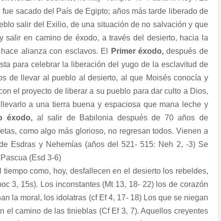
l fue sacado del País de Egipto; años más tarde liberado de
blo salir del Exilio, de una situación de no salvación y que
 salir en camino de éxodo, a través del desierto, hacia la
o hace alianza con esclavos. El
Primer éxodo,
después de
ta para celebrar la liberación del yugo de la esclavitud de
s de llevar al pueblo al desierto, al que Moisés conocía y
on el proyecto de liberar a su pueblo para dar culto a Dios,
 y llevarlo a una tierra buena y espaciosa que mana leche y
o éxodo,
al salir de Babilonia después de 70 años de
fetas, como algo más glorioso, no regresan todos. Vienen a
as de Esdras y Nehemías (años del 521- 515: Neh 2, -3) Se
a Pascua (Esd 3-6)
tiempo como, hoy, desfallecen en el desierto los rebeldes,
 Apoc 3, 15s). Los inconstantes (Mt 13, 18- 22) los de corazón
 la moral, los idolatras (cf Ef 4, 17- 18) Los que se niegan
n el camino de las tinieblas (Cf Ef 3, 7). Aquellos creyentes