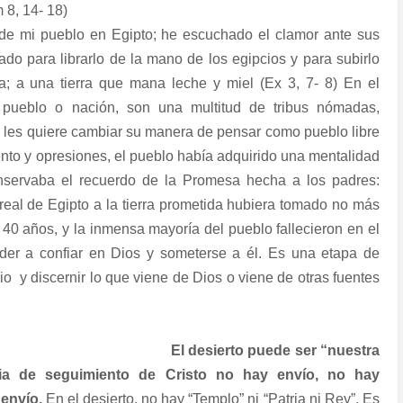
8, 14- 18)
n de mi pueblo en Egipto; he escuchado el clamor ante sus
do para librarlo de la mano de los egipcios y para subirlo
sa; a una tierra que mana leche y miel (Ex 3, 7- 8) En el
e pueblo o nación, son una multitud de tribus nómadas,
ios les quiere cambiar su manera de pensar como pueblo libre
nto y opresiones, el pueblo había adquirido una mentalidad
onservaba el recuerdo de la Promesa hecha a los padres:
real de Egipto a la tierra prometida hubiera tomado no más
 40 años, y la inmensa mayoría del pueblo fallecieron en el
ender a confiar en Dios y someterse a él. Es una etapa de
io
y discernir lo que viene de Dios o viene de otras fuentes
El desierto puede ser “nuestra
cia de seguimiento de Cristo no hay envío, no hay
 envío.
En el desierto, no hay “Templo” ni “Patria ni Rey”. Es