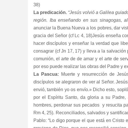
38)
La predicación.
“Jesús volvió a Galilea guiado
región. Iba enseñando en sus sinagogas, a
anunciar la Buena Nueva a los pobres, dar vista
gracia del Señor (cf Lc 4, 18)Jesús enseña co
hacer discípulos y enseñar la verdad que libera
consagrar (cf Jn 17, 17) y lleva a la salvación 
comunión, el arte de de amar y el arte de serv
por eso puede realizar las obras del Padre y ex
La Pascua:
Muerte y resurrección de Jesús
discípulos se alegraron de ver al Señor. Jesú
envió, también yo os envío.» Dicho esto, sopló 
por el Espíritu Santo, da gloria a su Padre
hombres, perdonar sus pecados
y resucita p
Rm 4, 25). Reconciliados, salvados y santifica
Pablo: “Lo digo porque el que está en Cristo 