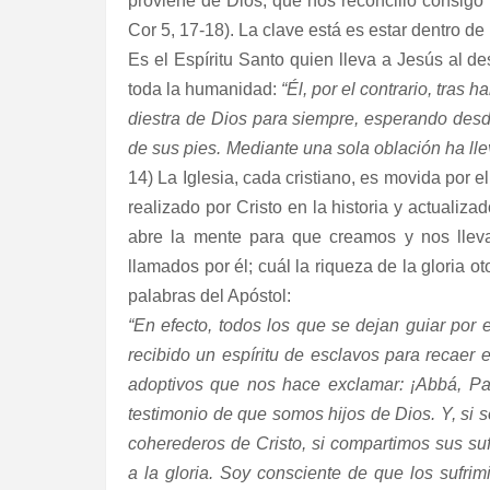
proviene de Dios, que nos reconcilió consigo po
Cor 5, 17-18). La clave está es estar dentro de
Es el Espíritu Santo quien lleva a Jesús al de
toda la humanidad:
“Él, por el contrario, tras 
diestra de Dios para siempre, esperando de
de sus pies. Mediante una sola oblación ha llev
14) La Iglesia, cada cristiano, es movida por e
realizado por Cristo en la historia y actualiza
abre la mente para que creamos y nos llev
llamados por él; cuál la riqueza de la gloria o
palabras del Apóstol:
“En efecto, todos los que se dejan guiar por 
recibido un espíritu de esclavos para recaer e
adoptivos que nos hace exclamar: ¡Abbá, Pad
testimonio de que somos hijos de Dios. Y, si
coherederos de Cristo, si compartimos sus suf
a la gloria. Soy consciente de que los sufr