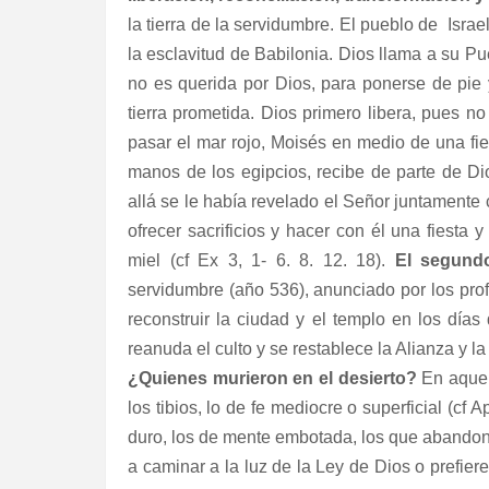
la tierra de la servidumbre. El pueblo de
Israe
la esclavitud de Babilonia. Dios llama a su Pue
no es querida por Dios, para ponerse de pie y
tierra prometida. Dios primero libera, pues n
pasar el mar rojo, Moisés en medio de una fies
manos de los egipcios, recibe de parte de Dio
allá se le había revelado el Señor juntamente c
ofrecer sacrificios y hacer con él una fiesta
miel (cf Ex 3, 1- 6. 8. 12. 18).
El segund
servidumbre (año 536), anunciado por los pro
reconstruir la ciudad y el templo en los dí
reanuda el culto y se restablece la Alianza y l
¿Quienes murieron en el desierto?
En aquel 
los tibios, lo de fe mediocre o superficial (cf
duro, los de mente embotada, los que abandonan
a caminar a la luz de la Ley de Dios o prefiere