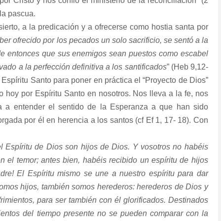
r Cristo y nos confió el ministerio de la reconciliación” (2
 la pascua.
sierto, a la predicación y a ofrecerse como hostia santa por
haber ofrecido por los pecados un solo sacrificio, se sentó a la
sde entonces que sus enemigos sean puestos como escabel
ado a la perfección definitiva a los santificados
” (Heb 9,12-
l Espíritu Santo para poner en práctica el “Proyecto de Dios”
do hoy por Espíritu Santo en nosotros. Nos lleva a la fe, nos
a a entender el sentido de la Esperanza a que han sido
torgada por él en herencia a los santos (cf Ef 1, 17- 18). Con
el Espíritu de Dios son hijos de Dios. Y vosotros no habéis
n el temor; antes bien, habéis recibido un espíritu de hijos
re! El Espíritu mismo se une a nuestro espíritu para dar
 somos hijos, también somos herederos: herederos de Dios y
rimientos, para ser también con él glorificados. Destinados
imientos del tiempo presente no se pueden comparar con la