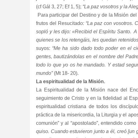
(cf Gál 3, 27; Ef 1, 5);
“La paz vosotros y la Ale
Para participar del Destino y de la Misión del
frutos del Resucitad
o: “La paz con vosotros. 
sopló y les dijo: «Recibid el Espíritu Santo.
A
quienes se los retengáis, les quedan retenidos
suyos:
“Me ha sido dado todo poder en el ciel
gentes, bautizándolas en el nombre del Padre
todo lo que yo os he mandado. Y estad seguros
mundo”
(Mt 18- 20).
La espiritualidad de la Misión.
La Espiritualidad de la Misión nace del Enc
seguimiento de Cristo y en la fidelidad al Espí
espiritualidad cristiana de todos los discíp
práctica de la misericordia, la Liturgia y el a
comunión” y al “apostolado”, entendido como 
quiso. Cuando estuvieron junto a él, creó [un 