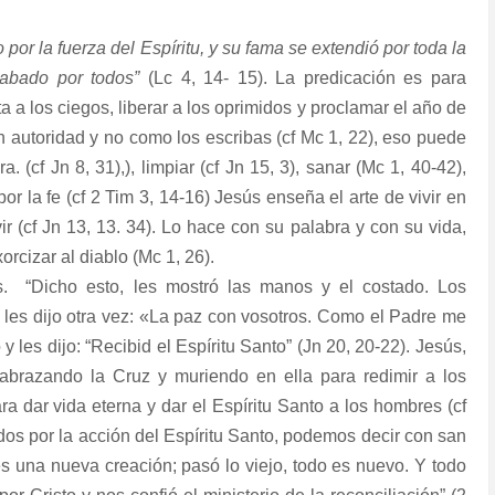
 por la fuerza del Espíritu, y su fama se extendió por toda la
labado por todos”
(Lc 4, 14- 15). La predicación es para
 a los ciegos, liberar a los oprimidos y proclamar el año de
n autoridad y no como los escribas (cf Mc 1, 22), eso puede
. (cf Jn 8, 31),), limpiar (cf Jn 15, 3), sanar (Mc 1, 40-42),
por la fe (cf 2 Tim 3, 14-16) Jesús enseña el arte de vivir en
ir (cf Jn 13, 13. 34). Lo hace con su palabra y con su vida,
orcizar al diablo (Mc 1, 26).
.
“Dicho esto, les mostró las manos y el costado. Los
s les dijo otra vez: «La paz con vosotros. Como el Padre me
y les dijo: “Recibid el Espíritu Santo” (Jn 20, 20-22). Jesús,
, abrazando la Cruz y muriendo en ella para redimir a los
ara dar vida eterna y dar el Espíritu Santo a los hombres (cf
dos por la acción del Espíritu Santo, podemos decir con san
es una nueva creación; pasó lo viejo, todo es nuevo. Y todo