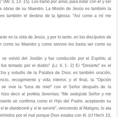
s”
(Mc 3, 13- 15). Los llamó por amor, para estar con él y ser
as obras de su Maestro. La Misión de Jesús es también la
 es también el destino de la Iglesia: “Así como a mí me
.
anto en la vida de Jesús, y por lo tanto, en los discípulos de
ser como su Maestro y como siervos les basta ser como su
 se volvió del Jordán y fue conducido por el Espíritu al
 fue tentado por el diablo” (Lc 4, 1- 2) El “Desierto” es el
cha y estudio de la Palabra de Dios; es también oración,
encio, recogimiento y vida interior, y el final, la “Opción
o, se vive la “luna de miel” con el Señor después de la
 hizo decir al profeta Jeremías: “Me sedujiste Señor y me
 desierto se confirma como el Hijo del Padre, aceptando su
sí te obedeceré y sí te serviré”, venciendo al Maligno, lo ata
oprimidos por el mal porque Dios estaba con él. (cf Hech 10,