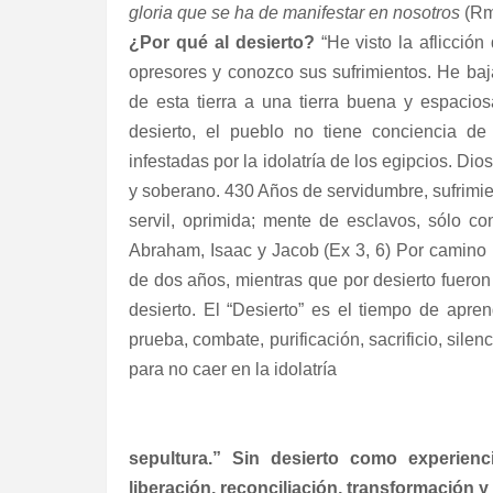
gloria que se ha de manifestar en nosotros
(Rm 
¿Por qué al desierto?
“He visto la aflicció
opresores y conozco sus sufrimientos. He baja
de esta tierra a una tierra buena y espacio
desierto, el pueblo no tiene conciencia d
infestadas por la idolatría de los egipcios. D
y soberano. 430 Años de servidumbre, sufrimie
servil, oprimida; mente de esclavos, sólo c
Abraham, Isaac y Jacob (Ex 3, 6) Por camino 
de dos años, mientras que por desierto fueron
desierto. El “Desierto” es el tiempo de apr
prueba, combate, purificación, sacrificio, silenc
para no caer en la idolatría
sepultura.” Sin desierto como experien
liberación, reconciliación, transformación y