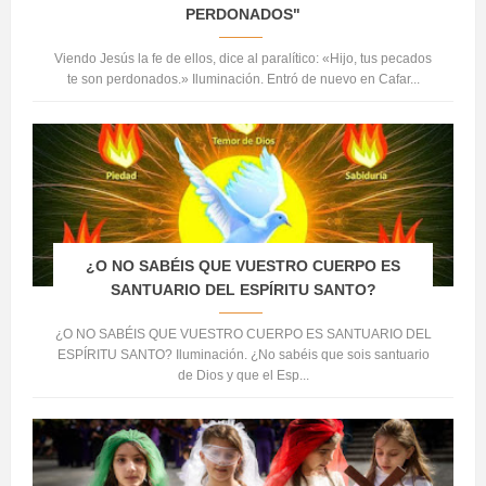
PERDONADOS"
Viendo Jesús la fe de ellos, dice al paralítico: «Hijo, tus pecados
te son perdonados.» Iluminación. Entró de nuevo en Cafar...
¿O NO SABÉIS QUE VUESTRO CUERPO ES
SANTUARIO DEL ESPÍRITU SANTO?
¿O NO SABÉIS QUE VUESTRO CUERPO ES SANTUARIO DEL
ESPÍRITU SANTO? Iluminación. ¿No sabéis que sois santuario
de Dios y que el Esp...