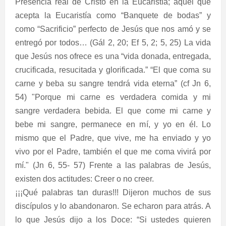
Presencia real de Cristo en la Eucaristía; aquel que
acepta la Eucaristía como “Banquete de bodas” y
como “Sacrificio” perfecto de Jesús que nos amó y se
entregó por todos… (Gál 2, 20; Ef 5, 2; 5, 25) La vida
que Jesús nos ofrece es una “vida donada, entregada,
crucificada, resucitada y glorificada.” “El que coma su
carne y beba su sangre tendrá vida eterna” (cf Jn 6,
54) "Porque mi carne es verdadera comida y mi
sangre verdadera bebida. El que come mi carne y
bebe mi sangre, permanece en mí, y yo en él. Lo
mismo que el Padre, que vive, me ha enviado y yo
vivo por el Padre, también el que me coma vivirá por
mí." (Jn 6, 55- 57) Frente a las palabras de Jesús,
existen dos actitudes: Creer o no creer.
¡¡¡Qué palabras tan duras!!! Dijeron muchos de sus
discípulos y lo abandonaron. Se echaron para atrás. A
lo que Jesús dijo a los Doce: “Si ustedes quieren