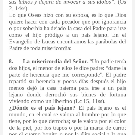
sus labios y dejará de invocar a sus ídolos”.
(Os
2, 14ss)
Lo que Oseas hizo con su esposa, es lo que Dios
quiere hacer con cada pecador que por ignorancia
o por soberbia ha dejado la casa del Padre para irse
como el hijo pródigo a un país lejano. En el
Evangelio de Lucas encontramos las parábolas del
Padre de toda misericordia:
8.
La misericordia del Señor.
“Un padre tenía
dos hijos, el menor de ellos le dice padre: “dame la
parte de herencia que me corresponde”. El padre
repartió su herencia y pocos días después el hijo
menos dejó la casa paterna para irse a un país
lejano donde derrochó sus bienes de fortuna
viviendo como un libertino (Lc 15, 11ss).
¿Dónde es el país lejano?
El país lejano es el
mundo, en el cual se valora al hombre por lo que
tiene, por lo que derrocha; se le valora por el color
de la piel, por los trapos o por la marca de carro;
por el cuerpo bonito o por la élite social a la que