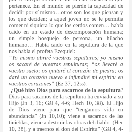
pertenece. En el mundo se pierde la capacidad de
decidir por sí mismo…otros son los que piensan y
los que deciden; a aquel joven no se le permitía
comer ni siquiera lo que los cerdos comen… había
caído en un estado de descomposición humana;
un simple bosquejo de persona, un hilacho
humano… Había caído en la sepultura de la que
nos habla el profeta Ezequiel:
“Yo mismo abriré vuestras sepulturas; yo mismo
os sacaré de vuestras sepulturas;
“os llevaré a
vuestro suelo; os quitaré el corazón de piedra; os
daré un corazón nuevo e infundiré mi espíritu en
vuestros corazones”
(Ez 37, 12ss).
¿Qué hizo Dios para sacarnos de la sepultura
?
Dios para sacarnos de la sepultura ha enviado a su
Hijo (Jn 3, 16; Gál 4, 4-6; Hech 10, 38). El Hijo
de Dios viene para que “tengamos vida en
abundancia” (Jn 10,10); viene a sacarnos de las
tinieblas; viene a destruir las obras del diablo
(Hec
10, 38), y a traernos el don del Espíritu” (Gál 4, 4-