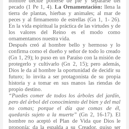
hombre decide ponerse de pie y separarse del
pecado (1 Pe 1, 4).
La Ornamentación:
llena la
tierra de plantas, hierbas y animales; al mar de
peces y al firmamento de estrellas (Gn 1, 1- 26).
En la vida espiritual la práctica de las virtudes y de
los valores del Reino es el modo como
ornamentamos nuestra vida.
Después creó al hombre bello y hermoso y lo
confirma como el dueño y señor de todo lo creado
(Gn 1, 29); lo puso en un Paraíso con la misión de
protegerlo y cultivarlo (Gn 2, 15); pero además,
Dios le da al hombre la oportunidad de decidir su
futuro; lo invita a ser protagonista de su propia
historia y a tomar en sus manos las riendas de
propio destino.
“Puedes comer de todos los árboles del jardín,
pero del árbol del conocimiento del bien y del mal
no comas; porque el día que comas de él,
quedarás sujeto a la muerte”
(Gn 2, 16-17). El
hombre no aceptó el Plan de Vida que Dios le
proponía; da la espalda a su Creador, quiso ser