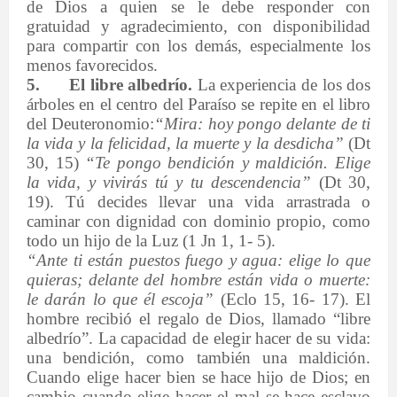
de Dios a quien se le debe responder con
gratuidad y agradecimiento, con disponibilidad
para compartir con los demás, especialmente los
menos favorecidos.
5.
El libre albedrío.
La experiencia de los dos
árboles en el centro del Paraíso se repite en el libro
del Deuteronomio:
“Mira: hoy pongo delante de ti
la vida y la felicidad, la muerte y la desdicha”
(Dt
30, 15)
“Te pongo bendición y maldición. Elige
la vida, y vivirás tú y tu descendencia”
(Dt 30,
19). Tú decides llevar una vida arrastrada o
caminar con dignidad con dominio propio, como
todo un hijo de la Luz (1 Jn 1, 1- 5).
“Ante ti están puestos fuego y agua: elige lo que
quieras; delante del hombre están vida o muerte:
le darán lo que él escoja”
(Eclo 15, 16- 17). El
hombre recibió el regalo de Dios, llamado “libre
albedrío”. La capacidad de elegir hacer de su vida:
una bendición, como también una maldición.
Cuando elige hacer bien se hace hijo de Dios; en
cambio cuando elige hacer el mal se hace esclavo