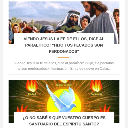
VIENDO JESÚS LA FE DE ELLOS, DICE AL
PARALÍTICO: "HIJO TUS PECADOS SON
PERDONADOS"
Viendo Jesús la fe de ellos, dice al paralítico: «Hijo, tus pecados
te son perdonados.» Iluminación. Entró de nuevo en Cafar...
¿O NO SABÉIS QUE VUESTRO CUERPO ES
SANTUARIO DEL ESPÍRITU SANTO?