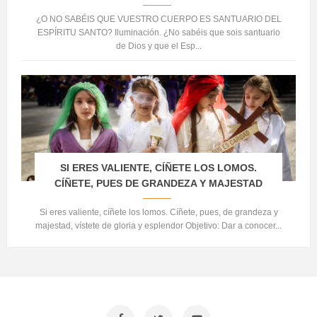
¿O NO SABÉIS QUE VUESTRO CUERPO ES SANTUARIO DEL
ESPÍRITU SANTO? Iluminación. ¿No sabéis que sois santuario
de Dios y que el Esp...
SI ERES VALIENTE, CÍÑETE LOS LOMOS.
CÍÑETE, PUES DE GRANDEZA Y MAJESTAD
Si eres valiente, cíñete los lomos. Cíñete, pues, de grandeza y
majestad, vístete de gloria y esplendor Objetivo: Dar a conocer...