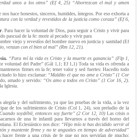
erdad unos a los otros” (Ef 4, 25) “Aborrezcan el mal y amen
e nos hace honestos, sinceros, humildes, íntegros. Por eso exhorta a
ntura con la verdad y revestidos de
la justicia como coraza” (Ef 6,
r
. Para hacer la voluntad de Dios, para
seguir a Cristo y vivir para
ido
pascual de la fe: morir al pecado y vivir para
ombre viejo y revestíos del hombre nuevo en justicia y santidad (Ef
io, venzan con el bien al mal” (Rm
12, 21).
sia
.
“Para mí la vida es Cristo y la
muerte es ganancia” (Flp 1,
or
voluntad del Padre” (Gál 1,1; Ef 1,1) Toda
su vida es ofrenda a
 manteneos firmes
en la fe; tener valor y sed fuertes: Hacedlo
todo
ucitado lo hizo exclamar:
“Maldito el que no ame a Cristo” (1 Cor
do, amado y servido
: “Os amo a todos
en Cristo” (1 Cor 16, 2).
a Iglesia.
a alegría y del sufrimiento, ya que las pruebas de la vida, a la vez
ipar de los sufrimientos de Cristo (Col 1, 24), son preludio de la
Cuando soydébil, entonces soy fuerte” (2 Cor 12, 10)
Las crisis o
sacarnos de una fe infantil para llevarnos a través del horno del
stiana. El Eclesiástico nos dice:
“Hijo mío te has decidido
servir al
zón y mantente firme y no te
angusties en tiempo de adversidad”
hacer frente a una crisis de fe que no nos servirían de mucho: