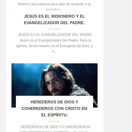
Reino y sus valores para vivir de acuerdo a la
espiritua...
JESÚS ES EL MISIONERO Y EL
EVANGELIZADOR DEL PADRE.
JESÚS ES EL EVANGELIZADOR DEL PADRE.
Jesús es el Evangelizador del Padre. Para la
Iglesia, Jesús mismo, es el Evangelio de Dios, y
h...
HEREDEROS DE DIOS Y
COHEREDEROS CON CRISTO EN
EL ESPÍRITU.
HEREDEROS DE DIOS Y COHEREDEROS