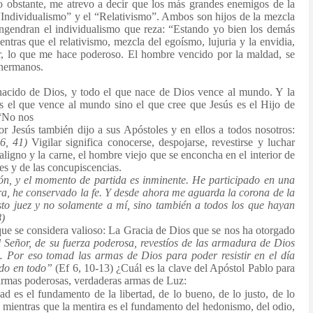
o obstante, me atrevo a decir que los más grandes enemigos de la
l “Individualismo” y el “Relativismo”. Ambos son hijos de la mezcla
a engendran el individualismo que reza: “Estando yo bien los demás
ntras que el relativismo, mezcla del egoísmo, lujuria y la envidia,
er, lo que me hace poderoso. El hombre vencido por la maldad, se
 hermanos.
nacido de Dios, y todo el que nace de Dios vence al mundo. Y la
s el que vence al mundo sino el que cree que Jesús es el Hijo de
 “No nos
or Jesús también dijo a sus Apóstoles y en ellos a todos nosotros:
26, 41)
Vigilar significa conocerse, despojarse, revestirse y luchar
ligno y la carne, el hombre viejo que se enconcha en el interior de
es y de las concupiscencias.
ón, y el momento de partida es inminente. He participado en una
era, he conservado la fe. Y desde ahora me aguarda la corona de la
usto juez y no solamente a mí, sino también a todos los que hayan
8)
que se considera valioso: La Gracia de Dios que se nos ha otorgado
 Señor, de su fuerza
poderosa, revestíos de las armadura de Dios
…
Por
eso tomad las armas de Dios para poder resistir
en el día
ido en todo”
(Ef 6, 10-13) ¿Cuál es la clave del Apóstol Pablo para
s armas poderosas, verdaderas armas de Luz:
d es el fundamento de la libertad, de lo bueno, de lo justo, de lo
o, mientras que la mentira es el fundamento del hedonismo, del odio,