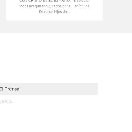
CON CRISTO EN EL ESPÍRITU. En efecto,
todos los que son guiados por el Espíritu de
Dios son hijos de...
CI Prensa
gando...