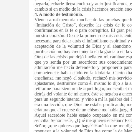
negarla, echarle tierra encima y auto justificarnos
cambio si en medio de la crisis hacemos oración encon
4. A modo de testimonio
.
Vienen a mi memoria muchas de las pruebas que he 
“Imitación de Cristo”, describe las crisis de fe c
confirmarlos en la fe o para corregirlos. El gran pel
nuestro corazón. Desde la primera de mis crisis ent
necesaria para dejar atrás el infantilismo espiritual y
aceptación de la voluntad de Dios y al abandono d
purificación no hay crecimiento en la gracia o en la v
Otra de las crisis que dejó huella en mi caminar esp
que yo sentía por un sacerdote: sus conocimiento
admiración me hacía defenderlo y proponerlo para
competencia: había caído en la idolatría. Cierto d
enseñanza me negó el saludo, rechazó mis servici
aplastarme, destruirme como él mismo lo dijo a la 
retirarme para siempre de aquel lugar, me sentí el 
detrás del volante de mi carro, éste se negaba a en
para un segundo intento, y vino a mí la palabra del 
era una lección, que Dios me estaba purificando, m
criatura que al creerse de un chisme me había juzgad
Aquel sacerdote había estado ocupando en mi cora
sencilla: Señor Jesús, ¿Qué me quieres enseñar? Es ci
Señor, ¿qué quieres que haga? Haré lo que me diga
respuesta a la voluntad de Dios fue como la de Mar