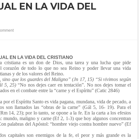
UAL EN LA VIDA DEL
comment
UAL EN LA VIDA DEL CRISTIANO
a cristiana es un don de Dios, una tarea y una lucha que pide
 el corazón de todo lo que no sea Reino y poder llevar una vida
stianas y de los valores del Reino.
, sino que los guardes del Maligno” (Jn 17, 15) “Si vivimos según
ál 5, 25)
“No nos dejes caer en tentación”. No nos dejes
tomar el
os en el combate entre la “carne y el Espíritu” (Catic 2846)
a por el Espíritu Santo es vida pagana, mundana, vida de pecado, a
tos son llamados las “obras de la carne” (Gál 5, 16- 19). Para el
m 14, 23); por lo tanto, se opone a la fe. En la carta a los efesios
ón: mundo, maligno y carne (Ef 2, 1-3) que hoy algunos concentran
 Con palabras del Apóstol: “hombre viejo contra hombre nuevo” (Ef
os capitales son enemigos de la fe, el peor y más grande es la