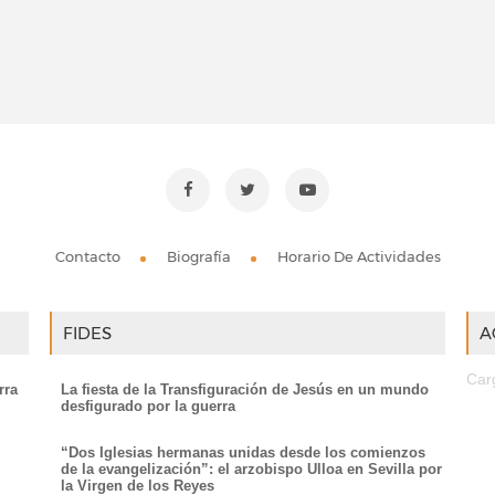
Contacto
Biografía
Horario De Actividades
FIDES
A
Car
rra
La fiesta de la Transfiguración de Jesús en un mundo
desfigurado por la guerra
“Dos Iglesias hermanas unidas desde los comienzos
de la evangelización”: el arzobispo Ulloa en Sevilla por
la Virgen de los Reyes