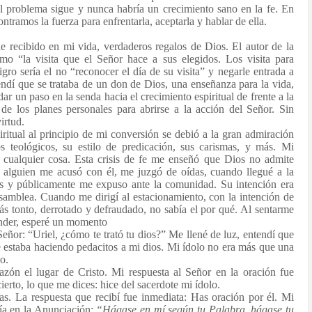
, el problema sigue y nunca habría un crecimiento sano en la fe. En
tramos la fuerza para enfrentarla, aceptarla y hablar de ella.
recibido en mi vida, verdaderos regalos de Dios. El autor de la
omo “la visita que el Señor hace a sus elegidos. Los visita para
igro sería el no “reconocer el día de su visita” y negarle entrada a
endí que se trataba de un don de Dios, una enseñanza para la vida,
 dar un paso en la senda hacia el crecimiento espiritual de frente a la
e los planes personales para abrirse a la acción del Señor. Sin
irtud.
iritual al principio de mi conversión se debió a la gran admiración
s teológicos, su estilo de predicación, sus carismas, y más. Mi
 cualquier cosa. Esta crisis de fe me enseñó que Dios no admite
ía alguien me acusó con él, me juzgó de oídas, cuando llegué a la
os y públicamente me expuso ante la comunidad. Su intención era
asamblea. Cuando me dirigí al estacionamiento, con la intención de
más tonto, derrotado y defraudado, no sabía el por qué. Al sentarme
cender, esperé un momento
Señor: “Uriel, ¿cómo te trató tu dios?” Me llené de luz, entendí que
e estaba haciendo pedacitos a mi dios. Mi ídolo no era más que una
o.
zón el lugar de Cristo. Mi respuesta al Señor en la oración fue
erto, lo que me dices: hice del sacerdote mi ídolo.
s. La respuesta que recibí fue inmediata: Has oración por él. Mi
ía en la Anunciación:
“Hágase
en mí según tu Palabra, hágase tu