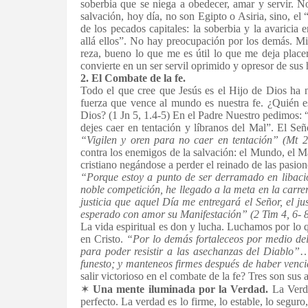
soberbia que se niega a obedecer, amar y servir. N
salvación, hoy día, no son Egipto o Asiria, sino, e
de los pecados capitales: la soberbia y la avarici
allá ellos”. No hay preocupación por los demás. Mie
reza, bueno lo que me es útil lo que me deja plac
convierte en un ser servil oprimido y opresor de sus
2. El Combate de la fe.
Todo el que cree que Jesús es el Hijo de Dios ha 
fuerza que vence al mundo es nuestra fe. ¿Quién e
Dios? (1 Jn 5, 1.4-5) En el Padre Nuestro pedimos:
dejes caer en tentación y líbranos del Mal”. El Señ
“Vigilen y oren para no
caer en tentación” (Mt 
contra los enemigos de la salvación: el Mundo, el Ma
cristiano negándose a perder el reinado de las pasion
“Porque estoy a punto de ser derramado en libaci
noble competición, he llegado a la meta en la carr
justicia que aquel Día me entregará el Señor, el j
esperado con amor su Manifestación” (2 Tim 4, 6- 
La vida espiritual es don y lucha. Luchamos por lo 
en Cristo.
“Por lo demás
fortaleceos por medio del
para
poder resistir a las asechanzas del Diablo”
funesto; y manteneos firmes después de
haber venc
salir victorioso en el combate de la fe? Tres son su
✶
Una mente iluminada por la Verdad.
La Verda
perfecto. La verdad es lo firme, lo estable, lo segur