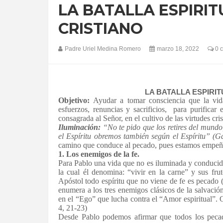
LA BATALLA ESPIRIT
CRISTIANO
Padre Uriel Medina Romero
marzo 18, 2022
0 
LA BATALLA ESPIRIT
Objetivo:
Ayudar a tomar consciencia que la vid
esfuerzos, renuncias y sacrificios,
para purificar
consagrada al Señor, en el cultivo de las virtudes cri
Iluminación:
“No te pido que los retires del mundo
el Espíritu obremos también según el Espíritu” (G
camino que conduce al pecado, pues estamos empeñad
1. Los enemigos de la fe.
Para Pablo una vida que no es iluminada y conducid
la cual él denomina: “vivir en la carne” y sus fru
Apóstol todo espíritu que no viene de fe es pecado (R
enumera a los tres enemigos clásicos de la salvaci
en el “Ego” que lucha contra el “Amor espiritual”.
4, 21-23)
Desde Pablo podemos afirmar que todos los pecad