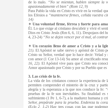
de lo malo.
“No se mientan, hablen siempre la v
apasionadamente el bien” (Rom 12, 9)
Para Pablo la vida en Cristo es vivir en la verdad qu
los Efesios a
“mantenerse firmes, ceñida
vuestra ci
14)
✶
Una voluntad firme, férrea y fuerte para ama
Él. Lo que exige
al cristiano descubrir y vivir el sent
Dios en Cristo Jesús (Rm 6, 6, 11). Despojaos del h
4, 23-24)
“No se dejen vencer por el mal, al
contrar
✶
Un corazón lleno de amor a Cristo y a la Igle
21)
. El Apóstol
se sabe siervo y apóstol de Cristo p
Cristo su Señor, verdad
que lo hace decir: Velad y
con amor (1 Cor 13-14) Su amor al
crucificado res
16,
22)
. El Apóstol vive para que Cristo sea
conoci
Amor apasionado
por Cristo y por su Pueblo que es l
3. Las crisis de la fe.
La vida de los cristianos conoce la experiencia de l
permiten comprender el misterio de la cruz y partic
alegría y la esperanza a la que nos conduce la fe:
“
pruebas de la fe son inevitables. Su finalidad es 
sufrimiento (1 Pe 1, 6-7), a la madurez humana y cri
Señor, prepárate para la prueba.
Endereza tu cora
(Eclo 2, 1-2)
Hay tres cosas con las que podemos 