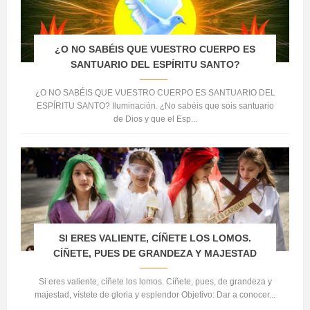
¿O NO SABÉIS QUE VUESTRO CUERPO ES
SANTUARIO DEL ESPÍRITU SANTO?
¿O NO SABÉIS QUE VUESTRO CUERPO ES SANTUARIO DEL
ESPÍRITU SANTO? Iluminación. ¿No sabéis que sois santuario
de Dios y que el Esp...
SI ERES VALIENTE, CÍÑETE LOS LOMOS.
CÍÑETE, PUES DE GRANDEZA Y MAJESTAD
Si eres valiente, cíñete los lomos. Cíñete, pues, de grandeza y
majestad, vístete de gloria y esplendor Objetivo: Dar a conocer...