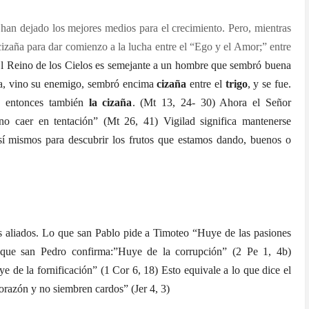
 han dejado los mejores medios para el crecimiento. Pero, mientras
cizaña para dar comienzo a la lucha entre el “Ego y el Amor;” entre
l Reino de los Cielos es semejante a un hombre que sembró buena
ía, vino su enemigo, sembró encima
cizaña
entre el
trigo
, y se fue.
ió entonces también
la cizaña
. (Mt 13, 24- 30) Ahora el Señor
no caer en tentación” (Mt 26, 41) Vigilad significa mantenerse
 sí mismos para descubrir los frutos que estamos dando, buenos o
us aliados. Lo que san Pablo pide a Timoteo “Huye de las pasiones
 que san Pedro confirma:”Huye de la corrupción” (2 Pe 1, 4b)
e de la fornificación” (1 Cor 6, 18) Esto equivale a lo que dice el
orazón y no siembren cardos” (Jer 4, 3)