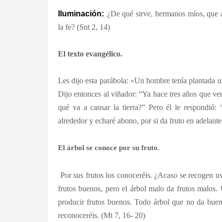
Iluminación:
¿De qué sirve, hermanos míos, que a
la fe? (Snt 2, 14)
El texto evangélico.
Les dijo esta parábola: «Un hombre tenía plantada un
Dijo entonces al viñador: “Ya hace tres años que ven
qué va a cansar la tierra?” Pero él le respondió: 
alrededor y echaré abono, por si da fruto en adelante;
El árbol se conoce por su fruto.
Por sus frutos los conoceréis. ¿Acaso se recogen uv
frutos buenos, pero el árbol malo da frutos malos.
producir frutos buenos. Todo árbol que no da buen 
reconoceréis. (Mt 7, 16- 20)