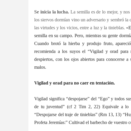
Se inicia la lucha.
La semilla es de lo mejor, y nos
los siervos dormían vino un adversario y sembró la 
las virtudes y los vicios, entre a luz y la tinieblas.
«E
semilla en su campo. Pero, mientras su gente dorm
Cuando brotó la hierba y produjo fruto, aparec
recomienda a los suyos el “Vigilad y orad para 
despiertos, con los ojos abiertos para conocerse a
malos.
Vigilad y orad para no caer en tentación.
Vigilad significa “despojarse” del “Ego” y todos s
de tu juventud” (cf 2 Tim 2, 22) Equivale a lo
“Despojarse del traje de tinieblas” (Rm 13, 13) “Huy
Profeta Jeremías:” Cultivad el barbecho de vuestro c