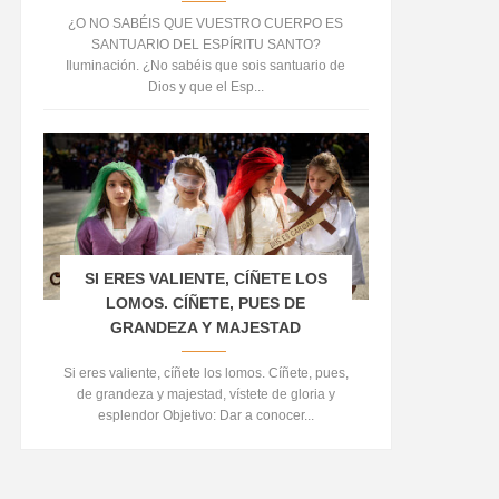
¿O NO SABÉIS QUE VUESTRO CUERPO ES
SANTUARIO DEL ESPÍRITU SANTO?
Iluminación. ¿No sabéis que sois santuario de
Dios y que el Esp...
SI ERES VALIENTE, CÍÑETE LOS
LOMOS. CÍÑETE, PUES DE
GRANDEZA Y MAJESTAD
Si eres valiente, cíñete los lomos. Cíñete, pues,
de grandeza y majestad, vístete de gloria y
esplendor Objetivo: Dar a conocer...