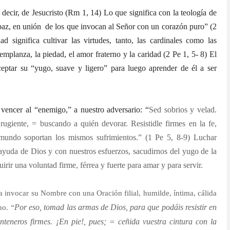
decir, de Jesucristo (Rm 1, 14) Lo que significa con la teología de
 paz, en unión
de los que invocan al Señor con un corazón puro” (2
 significa cultivar las virtudes, tanto, las cardinales como las
a templanza, la piedad, el amor fraterno y la caridad (2 Pe 1, 5- 8) El
eptar su “yugo, suave y ligero” para luego aprender de él a ser
 vencer al “enemigo,” a nuestro adversario: “
Sed sobrios y velad.
ugiente, = buscando a quién devorar. Resistidle firmes en la fe,
mundo soportan los mismos sufrimientos.” (1 Pe 5, 8-9) Luchar
 ayuda de Dios y con nuestros esfuerzos, sacudirnos del yugo de la
irir una voluntad firme, férrea y fuerte para amar y para servir.
ra invocar su Nombre con una Oración filial, humilde, íntima, cálida
Por eso, tomad las armas de Dios, para que podáis resistir en
ino.
“
teneros firmes. ¡En pie!, pues; = ceñida vuestra cintura con la