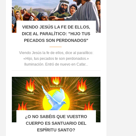
VIENDO JESÚS LA FE DE ELLOS,
DICE AL PARALÍTICO: "HIJO TUS
PECADOS SON PERDONADOS"
Viendo Jesús la fe de ellos, dice al paralítico:
«Hijo, tus pecados te son perdonados.»
Iluminación. Entró de nuevo en Cafar...
¿O NO SABÉIS QUE VUESTRO
CUERPO ES SANTUARIO DEL
ESPÍRITU SANTO?