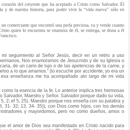
 corazón del creyente que ha aceptado a Cristo como Salvador. Él
a y de nuestra historia, para poder vivir la “vida nueva” sólo en
a un comerciante que encontró una perla preciosa, va y vende cuanto
risto quien lo encuentra se enamora de él, se entrega, se dona a él
Francisco.
mi seguimiento al Señor Jesús, decir en un retiro a uso
hermanos, Nos enamoramos de Jesucristo y de su Iglesia o
ia, de un carro de lujo o de las apetencias de la carne, y
ueloo a lo que amamos.” (lo escuche por accidente, yo era un
ero esa enseñanza me ha acompañado alo largo de mi vida
r como la esencia de la fe. Lo anterior implica tres hermosas
mo Salvador, Maestro y Señor. Salvador porque dado su vida,
 5, 2; ef 5, 25). Maestro porque nos enseña con su palabra y
8, 31- 32; 13, 34- 35)), con Dios como hijos, con los demás
istradores y mayordomos, pero no como dueños, amos o
 que el amor de Dios sea manifestado en Cristo nacido para