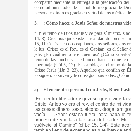
compartir mediante la entrega a la predicación del
como administrador de la multiforme gracia de Dios
personales, todo es gracia en virtud de los méritos de
3.
¿Cómo hacer a Jesús Señor de nuestras vid
“En el reino de Dios nadie vive para sí mismo, sin
14, 8). Creemos que existe la realidad del bien y t
15, 11ss). Existen dos capitanes, dos señores, dos rei
la luz, Cristo es el Rey, es el Capitán, es el Señor 
jefe. ¿En cuál reino te encuentras? ¿Cómo saberlo
reino de las tinieblas usted puede hacer lo que le 
libertinaje (Gál 5, 13). En cambio, en el reino de 
Cristo Jesús (1Jn 3, 23). Aquellos que confían en É
lo siguen, lo sirven y le consagran sus vidas. ¿Cómo
a)
El encuentro personal con Jesús, Buen Pasto
Encuentro liberador y gozoso que divide la 
Cristo. Antes yo era el rey, el centro de mi vi
las cosas: dinero, sexo, alcohol, droga, amigo
vacía. El Señor estaba fuera, para nada lo te
proceso de vuelta a la Casa del Padre. Me 
vuélvete al Camino” (cf Lc 15, 1-4). Este acont
también lleno de experiencias que iban dejando