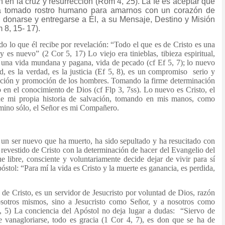
n en la cruz y resurrección (Rom 4, 25). La fe es aceptar que
a tomado rostro humano para amarnos con un corazón de
o, donarse y entregarse a Él, a su Mensaje, Destino y Misión
 8, 15- 17).
 lo que él recibe por revelación: “Todo el que es de Cristo es una
 es nuevo” (2 Cor 5, 17) Lo viejo era tinieblas, tibieza espiritual,
a, una vida mundana y pagana, vida de pecado (cf Ef 5, 7); lo nuevo
 es la verdad, es la justicia (Ef 5, 8), es un compromiso serio y
ración y promoción de los hombres. Tomando la firme determinación
o en el conocimiento de Dios (cf Flp 3, 7ss). Lo nuevo es Cristo, el
de mi propia historia de salvación, tomando en mis manos, como
amino sólo, el Señor es mi Compañero.
un ser nuevo que ha muerto, ha sido sepultado y ha resucitado con
y revestido de Cristo con la determinación de hacer del Evangelio del
ibre, consciente y voluntariamente decide dejar de vivir para sí
óstol: “Para mí la vida es Cristo y la muerte es ganancia, es perdida,
e Cristo, es un servidor de Jesucristo por voluntad de Dios, razón
sotros mismos, sino a Jesucristo como Señor, y a nosotros como
, 5) La conciencia del Apóstol no deja lugar a dudas: “Siervo de
 vanagloriarse, todo es gracia (1 Cor 4, 7), es don que se ha de