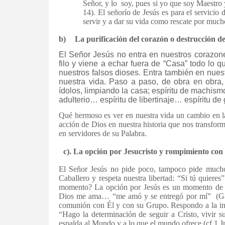
Señor, y lo soy, pues si yo que soy Maestro 
14). El señorío de Jesús es para el servicio
servir y a dar su vida como rescate por much
b)
La purificación del corazón o destrucción de 
El Señor Jesús no entra en nuestros corazo
filo y viene a echar fuera de “Casa” todo lo qu
nuestros falsos dioses. Entra también en nue
nuestra vida. Paso a paso, de obra en obra,
ídolos, limpiando la casa; espíritu de machis
adulterio… espíritu de libertinaje… espíritu de
Qué hermoso es ver en nuestra vida un cambio en la 
acción de Dios en nuestra historia que nos transfo
en servidores de su Palabra.
c). La opción por Jesucristo y rompimiento con
El Señor Jesús no pide poco, tampoco pide mucho
Caballero y respeta nuestra libertad: “Si tú quie
momento? La opción por Jesús es un momento de g
Dios me ama… “me amó y se entregó por mí” (Gá
comunión con Él y con su Grupo. Respondo a la in
“Hago la determinación de seguir a Cristo, vivir s
espalda al Mundo y a lo que el mundo ofrece (cf 1 Jn