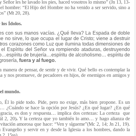
y Señor les he lavado los pies, haced vosotros lo mismo” (Jn 13, 13-
 del hombre: “El Hijo del Hombre no ha venido a ser servido, sino a
os” (Mt 20, 28).
los Ídolos.
nes con sus manos vacías. ¿Qué lleva? La Espada de doble
e no sirve, lo que ocupa el lugar de Cristo; viene a destruir
stros corazones como Luz que ilumina todas dimensiones de
 el Espíritu del Señor va rompiendo ataduras, destruyendo
mo…espíritu de brujería…espíritu de alcoholismo… espíritu de
 grosería,
fuera y al fuego.
manera de pensar, de sentir y de vivir. Qué bello es contemplar la
rma y nos promueve, de pecadores en hijos, de enemigos en amigos y
 el mundo.
, Él lo pide todo. Pide, pero no exige, más bien propone. Es un
res”… ¿Cuándo se hace la opción por Jesús? ¿En qué lugar? ¿En qué
racia, es don y respuesta… implica dos certezas: La certeza que
l 2, 20)
.
Y la certeza que yo también lo amo… y hago alianza de
vitación amorosa que hace: “Ven y sígueme”(Mc 2, 14; Jn 21, 19).
u Evangelio y servir en y desde la Iglesia a los hombres, dando la
 2, 15ss)