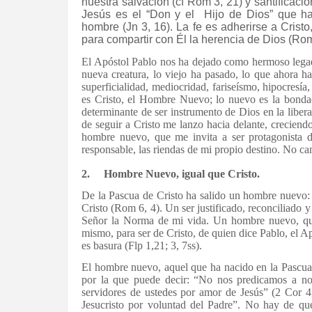
nuestra salvación (cf Rom 3, 21) y santificació
Jesús es el “Don y el
Hijo de Dios” que h
hombre (Jn 3, 16). La fe es adherirse a Crist
para compartir con Él la herencia de Dios (Rom
El Apóstol Pablo nos ha dejado como hermoso legado
nueva creatura, lo viejo ha pasado, lo que ahora hay
superficialidad, mediocridad, fariseísmo, hipocresí
es Cristo, el Hombre Nuevo; lo nuevo es la bondad,
determinante de ser instrumento de Dios en la libe
de seguir a Cristo me lanzo hacia delante, creciend
hombre nuevo, que me invita a ser protagonista 
responsable, las riendas de mi propio destino. No c
2.
Hombre Nuevo, igual que Cristo.
De la Pascua de Cristo ha salido un hombre nuevo: 
Cristo (Rom 6, 4). Un ser justificado, reconciliado 
Señor la Norma de mi vida. Un hombre nuevo, que l
mismo, para ser de Cristo, de quien dice Pablo, el Ap
es basura (Flp 1,21; 3, 7ss).
El hombre nuevo, aquel que ha nacido en la Pascua d
por la que puede decir: “No nos predicamos a no
servidores de ustedes por amor de Jesús” (2 Cor 4
Jesucristo por voluntad del Padre”. No hay de que