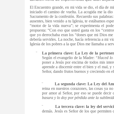
El Encuentro grande, en mi vida se dio, el día de mi
iniciado el camino de vuelta. La acogida me la dio
Sacramento de la confesión. Recuerdo sus palabras: 
ausentes, bien venido a tu Iglesia, te estábamos espe
“motor de la vida nueva”; se experimenta el pod
propuesta: “Con eso que usted gasta en los “centro
que yo derrochaba eran los “dones que mi Dios me ha
debería servirles. La noche, hacía referencia a mi vi
Iglesia de los pobres a la que Dios me llamaba a ser
¨
La primera clave: La Ley de la pertenen
Según el evangelio de la Madre:
“Haced lo 
poner a Jesús por encima de todos mis inter
aprende a discernir entre el bien y el mal, y
Señor, dando frutos buenos y creciendo en e
¨
La segunda clave: La Ley del Am
reina en nuestros corazones, las cosas ya no
por amor al Señor, por eso se puede decir
basura y lo doy por pérdida ante la sublimi
¨
La tercera clave: la ley del servici
demás. Jesús es Señor de los que permiten q