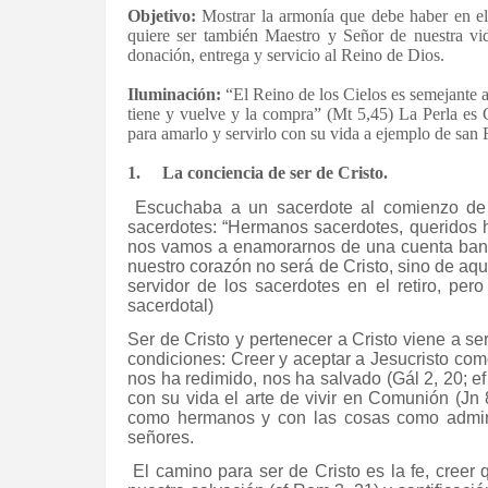
Objetivo:
Mostrar la armonía que debe haber en el
quiere ser también Maestro y Señor de nuestra vid
donación, entrega y servicio al Reino de Dios.
Iluminación:
“El Reino de los Cielos es semejante 
tiene y vuelve y la compra” (Mt 5,45) La Perla es C
para amarlo y servirlo con su vida a ejemplo de san 
1.
La conciencia de ser de Cristo.
Escuchaba a un sacerdote al comienzo de 
sacerdotes: “Hermanos sacerdotes, queridos 
nos vamos a enamorarnos de una cuenta bancar
nuestro corazón no será de Cristo, sino de aq
servidor de los sacerdotes en el retiro, p
sacerdotal)
Ser de Cristo y pertenecer a Cristo viene a se
condiciones: Creer y aceptar a Jesucristo co
nos ha redimido, nos ha salvado (Gál 2, 20; ef
con su vida el arte de vivir en Comunión (Jn 
como hermanos y con las cosas como admin
señores.
El camino para ser de Cristo es la fe, creer