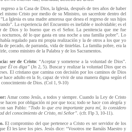
 regreso a la Casa de Dios, la Iglesia, después de tres años de haber
 el mismo Cristo por medio de su Ministro, un sacerdote dentro del
”La Iglesia es una madre amorosa que desea el regreso de sus hijos
rando”. La experiencia del Encuentro es inefable e inolvidable; es el
er de Dios y lo bueno que es el Señor. La penitencia que me fue
s nocturnos, dé lo que gasta en una noche a una familia pobre”. Lo
bía regalado para mi propia realización y la de otros a los que yo
da de pecado, de parranda, vida de tinieblas. La familia pobre, era la
virle, como ministro de la Palabra y de los Sacramentos.
cia: ser de Cristo
: “Aceptar y someterse a la voluntad de Dios”.
que Él os diga”
(Jn 2, 5). Buscar y realizar la voluntad Dios que es
eses. El cristiano que camina con decisión por los caminos de Dios
 se hace adulto en la fe, capaz de vivir de una manera digna según el
l conocimiento de Dios. (Col 1, 9-10)
or:
Amar como Jesús, a todos y siempre. Cuando la Ley de Cristo
 se hacen por obligación ni por que toca; todo se hace con alegría y
 con san Pablo:
“Todo lo que era importante para mí, lo considero
dad del conocimiento de Cristo, mi Señor”.
(cfr. Flp 3, 10-11).
o.
El compromiso del que pertenece a Cristo es ser servidor de los
ue Él les lave los pies. Jesús dice: “Vosotros me llamáis Maestro y