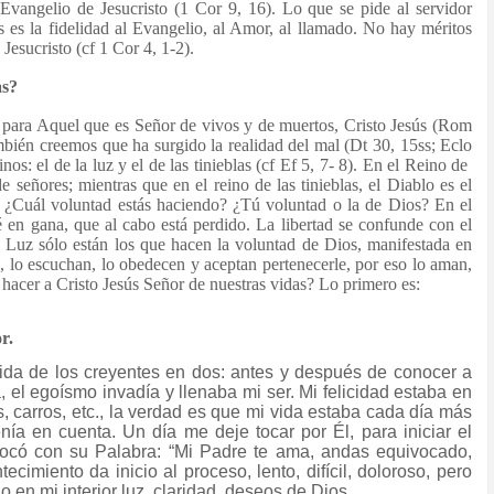
 Evangelio de Jesucristo (1 Cor 9, 16). Lo que se pide al servidor
 es la fidelidad al Evangelio, al Amor, al llamado. No hay méritos
 Jesucristo (cf 1 Cor 4, 1-2).
as?
o para Aquel que es Señor de vivos y de muertos, Cristo Jesús (Rom
ambién creemos que ha surgido la realidad del mal (Dt 30, 15ss; Eclo
nos: el de la luz y el de las tinieblas (cf Ef 5, 7- 8). En el Reino de
de señores; mientras que en el reino de las tinieblas, el Diablo es el
? ¿Cuál voluntad estás haciendo? ¿Tú voluntad o la de Dios? En el
dé en gana, que al cabo está perdido. La libertad se confunde con el
la Luz sólo están los que hacen la voluntad de Dios, manifestada en
l, lo escuchan, lo obedecen y aceptan pertenecerle, por eso lo aman,
 hacer a Cristo Jesús Señor de nuestras vidas? Lo primero es:
r.
vida de los creyentes en dos: antes y después de conocer a
da, el egoísmo invadía y llenaba mi ser. Mi felicidad estaba en
s, carros, etc., la verdad es que mi vida estaba cada día más
nía en cuenta. Un día me deje tocar por Él, para iniciar el
tocó con su Palabra: “Mi Padre te ama, andas equivocado,
ecimiento da inicio al proceso, lento, difícil, doloroso, pero
 en mi interior luz, claridad, deseos de Dios.