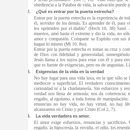
obediencia a la Palabra de vida, la salvación puede p
2.
¿Qué es entrar por la puerta estrecha?
Entrar por la puerta estrecha es la experiencia de 
él, servidor de los demás. Es aprender de él, para v
los oprimidos por el diablo” (Hech 10, 38) Sanó a
muertos, amó hasta el extremo y dio la vida, no só
amor y compasión. Comparte su Espíritu con sus d
hagan lo mismo (Mt 10, 8ss).
Entrar por la puerta estrecha es tomar su cruz y con
de Dios con fidelidad y generosidad, sumergiéndos
Jesús llama a los suyos para estar con él y para en
que es fuente de exigencias, pero no de angustias. 
3.
Exigencias de la vida en la verdad
No hay lugar para una vida laxa, en la que sólo se h
mediocre o superficial. El verdadero conocimiento
curiosidad ni a la charlatanería. Sin esfuerzos y re
verdad nos llena de armonía; nos da coherencia; no
engaño, al egoísmo, a toda forma de manipulación; a 
renuncias no hay vida, no hay virtud, no hay lib
alcanzamos en Cristo y por Cristo (Col 2, 7).
4.
La vida verdadera es amor.
El amor exige esfuerzos, renuncias y sacrificios. 
engaño, la hipocresía, la envidia, el odio, los resen