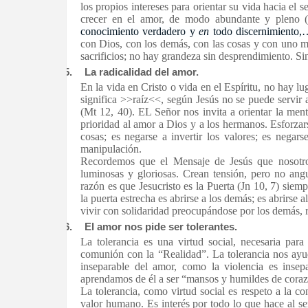
los propios intereses para orientar su vida hacia el s
crecer en el amor, de modo abundante y pleno 
conocimiento verdadero y
en
todo discernimiento,
con Dios, con los demás, con las cosas y con uno m
sacrificios; no hay grandeza sin desprendimiento. Sin
5.
La radicalidad del amor.
En la vida en Cristo o vida en el Espíritu, no hay l
significa >>raíz<<, según Jesús no se puede servir
(Mt 12, 40). EL Señor nos invita a orientar la men
prioridad al amor a Dios y a los hermanos. Esforzars
cosas; es negarse a invertir los valores; es negar
manipulación.
Recordemos que el Mensaje de Jesús que nosotros
luminosas y gloriosas. Crean tensión, pero no angu
razón es que Jesucristo es la Puerta (Jn 10, 7) siemp
la puerta estrecha es abrirse a los demás; es abrirse 
vivir con solidaridad preocupándose por los demás, 
6.
El amor nos pide ser tolerantes.
La tolerancia es una virtud social, necesaria pa
comunión con la “Realidad”. La tolerancia nos ay
inseparable del amor, como la violencia es insepa
aprendamos de él a ser “mansos y humildes de coraz
La tolerancia, como virtud social es respeto a la co
valor humano. Es interés por todo lo que hace al 