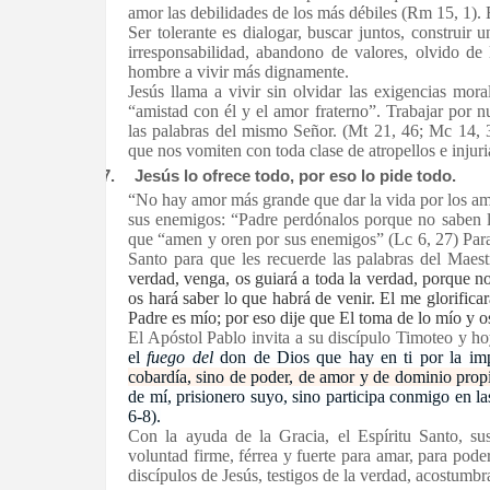
amor las debilidades de los más débiles (Rm 15, 1).
Ser tolerante es dialogar, buscar juntos, construir 
irresponsabilidad, abandono de valores, olvido de
hombre a vivir más dignamente.
Jesús llama a vivir sin olvidar las exigencias mora
“amistad con él y el amor fraterno”. Trabajar por nu
las palabras del mismo Señor. (Mt 21, 46; Mc 14, 3
que nos vomiten con toda clase de atropellos e injur
7.
Jesús lo ofrece todo, por eso lo pide todo.
“No hay amor más grande que dar la vida por los amig
sus enemigos: “Padre perdónalos porque no saben l
que “amen y oren por sus enemigos” (Lc 6, 27) Para 
Santo para que les recuerde las palabras del Maest
verdad, venga, os guiará a toda la verdad, porque no
os hará saber lo que habrá de venir.
El me glorifica
Padre es mío; por eso dije que El toma de lo mío y o
El Apóstol Pablo invita a su discípulo Timoteo y ho
el
fuego del
don de Dios que hay en ti por la im
cobardía, sino de poder, de amor y de dominio prop
de mí, prisionero suyo, sino participa conmigo en l
6-8).
Con la ayuda de la Gracia, el Espíritu Santo, sus
voluntad firme, férrea y fuerte para amar, para pode
discípulos de Jesús, testigos de la verdad, acostumbra