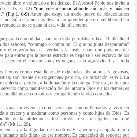
ervicio libre y voluntario a los demás. El Apóstol Pablo nos invita a
(cfr 1 Ts 3, 12)
“que vuestro amor abunde aún más y más en
…” (Flp 1, 8-9)
Amor que exige un modo nuevo de relacionarnos
ismo. Sólo el amor nos lleva a comprender que no hay libertad sin
 renuncias no se gana ni esta vida ni la eterna.
ugar para la comodidad, para una vida permisiva y laxa. Radicalidad
 a dos señores, “conmigo o contra mí. El que no junta desparrama”
te y el corazón hacia la verdad y la justicia para que podamos dar
e para entrar por la puerta estrecha es negarse a ser esclavo de los
se a caer en el consumismo; es negarse a la agresividad y a toda
 hemos creído está lleno de exigencias liberadoras y gozosas,
stian; son fuente de exigencias, pero no, de turbación estéril. La
re abierta al perdón, a la donación y la entrega. Por eso, entrar por
al servicio como manifestación fiel del amor a Dios y a los demás; es
reconciliándose con todos y compartiendo la vida con ellos.
ra la sana convivencia como seres que somos llamados a vivir en
uda a crecer y a madurar como personas y como hijos de Dios. Es
rable de la intolerancia. Jesús invita a sus discípulos para que
ón” (Mt 11, 29).
nciencia y a la dignidad de los otros. Es apertura y acogida a todo
ser humano más digno de ese nombre. Es capacidad de soportar por