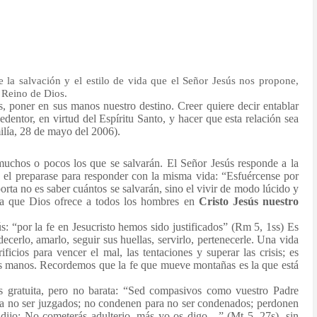
e la salvación y el estilo de vida que el Señor Jesús nos propone,
 Reino de Dios.
, poner en sus manos nuestro destino. Creer quiere decir entablar
entor, en virtud del Espíritu Santo, y hacer que esta relación sea
ilía, 28 de mayo del 2006).
muchos o pocos los que se salvarán. El Señor Jesús responde a la
o el preparase para responder con la misma vida: “Esfuércense por
orta no es saber cuántos se salvarán, sino el vivir de modo lúcido y
uita que Dios ofrece a todos los hombres en
Cristo Jesús nuestro
ús: “por la fe en Jesucristo hemos sido justificados” (Rm 5, 1ss) Es
decerlo, amarlo, seguir sus huellas, servirlo, pertenecerle. Una vida
ificios para vencer el mal, las tentaciones y superar las crisis; es
us manos. Recordemos que la fe que mueve montañas es la que está
es gratuita, pero no barata: “Sed compasivos como vuestro Padre
ra no ser juzgados; no condenen para no ser condenados; perdonen
dijo: No cometerás adulterio, más yo os digo…” (Mt 5, 27s), sin