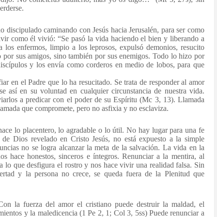
erderse.
todo discipulado caminando con Jesús hacia Jerusalén, para ser como
ivir como él vivió: “Se pasó la vida haciendo el bien y liberando a
 los enfermos, limpio a los leprosos, expulsó demonios, resucito
lo por sus amigos, sino también por sus enemigos. Todo lo hizo por
iscípulos y los envía como corderos en medio de lobos, para que
fiar en el Padre que lo ha resucitado. Se trata de responder al amor
e así en su voluntad en cualquier circunstancia de nuestra vida.
viarlos a predicar con el poder de su Espíritu (Mc 3, 13). Llamada
Llamada que compromete, pero no asfixia y no esclaviza.
ace lo placentero, lo agradable o lo útil. No hay lugar para una fe
 de Dios revelado en Cristo Jesús, no está expuesto a la simple
nuncias no se logra alcanzar la meta de la salvación. La vida en la
s hace honestos, sinceros e íntegros. Renunciar a la mentira, al
lo que desfigura el rostro y nos hace vivir una realidad falsa. Sin
ertad y la persona no crece, se queda fuera de la Plenitud que
Con la fuerza del amor el cristiano puede destruir la maldad, el
timientos y la maledicencia (1 Pe 2, 1; Col 3, 5ss) Puede renunciar a