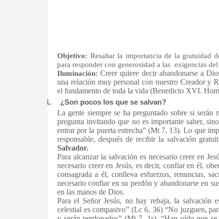
Objetivo:
Resaltar la importancia de la gratuidad d
para responder con generosidad a las exigencias del
Creer quiere decir abandonarse a Dios
Iluminación:
una relación muy personal con nuestro Creador y Red
el fundamento de toda la vida (Benedicto XVI. Hom
1.
¿Son pocos los que se salvan?
La gente siempre se ha preguntado sobre si serán 
pregunta invitando que no es importante saber, sin
entrar por la puerta estrecha” (Mt 7, 13). Lo que imp
responsable, después de recibir la salvación grat
Salvador.
Para alcanzar la salvación es necesario creer en Jes
necesario creer en Jesús, es decir, confiar en él, obe
consagrada a él, conlleva esfuerzos, renuncias, sacr
necesario confiar en su perdón y abandonarse en s
en las manos de Dios.
Para el Señor Jesús, no hay rebaja, la salvación 
celestial es compasivo” (Lc 6, 36) “No juzguen, pa
y serán perdonados” (Mt 7, 1s). “Han oído que se 