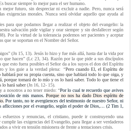
 Es buscar siempre lo mejor para el ser humano.
un mejor futuro, sin despreciar ni excluir a nadie. Pero, nunca será
 las exigencias morales. Nunca será olvidar aquello que ayuda al
les para que podamos llegar a realizar el objeto del evangelio: la
estra salvación pide vigilar y orar siempre y sin desfallecer según
8). Por la virtud de la tolerancia podemos ser pacientes y aceptar
ias que se soportan en el Nombre del Señor.
os” (Jn 15, 13). Jesús lo hizo y fue más allá, hasta dar la vida por
o que hacen” (Lc 23, 34). Razón por la que pide a sus discípulos
que esto fuera posibles el Señor da a los suyos el don del Espíritu
ro y los guie a la verdad plena: “
Pero cuando El, el Espíritu de
 hablará por su propia cuenta, sino que hablará todo lo que oiga, y
rá, porque tomará de lo mío y os lo hará saber.
Todo lo que tiene el
s lo hará saber
(Jn 16, 12- 15).
y a nosotros a no tener miedo: “
Por lo cual te recuerdo que avives
posición de mis manos.
Porque no nos ha dado Dios espíritu de
io.
Por tanto, no te avergüences del testimonio de nuestro Señor, ni
as aflicciones por el evangelio, según el poder de Dios,… (2 Tim 1,
 esfuerzos y renuncias, el cristiano, puede ir construyendo una
r cumplir las exigencias del Evangelio, para llegar a ser verdaderos
dos a vivir en tensión misionera de frente a tentaciones crisi
s.