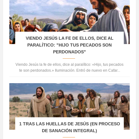
VIENDO JESÚS LA FE DE ELLOS, DICE AL
PARALÍTICO: "HIJO TUS PECADOS SON
PERDONADOS"
Viendo Jesús la fe de ellos, dice al paralítico: «Hijo, tus pecados
te son perdonados.» Iluminación. Entró de nuevo en Cafar...
1 TRAS LAS HUELLAS DE JESÚS (EN PROCESO
DE SANACIÓN INTEGRAL)