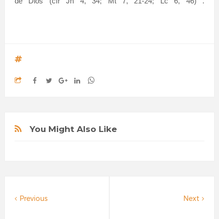
de Dios (cfr Jn 4, 34; Mt 7, 21-24; Lc 6, 46) .
You Might Also Like
Previous
Next