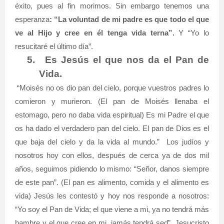
éxito, pues al fin morimos. Sin embargo tenemos una
esperanza
: “La voluntad de mi padre es que todo el que
ve al Hijo y cree en él tenga vida terna”.
Y “Yo lo
resucitaré el último día”.
5.
Es Jesús el que nos da el Pan de
Vida.
“Moisés no os dio pan del cielo, porque vuestros padres lo
comieron y murieron. (El pan de Moisés llenaba el
estomago, pero no daba vida espiritual) Es mi Padre el que
os ha dado el verdadero pan del cielo. El pan de Dios es el
que baja del cielo y da la vida al mundo.”
Los judíos y
nosotros hoy con ellos, después de cerca ya de dos mil
años, seguimos pidiendo lo mismo: “Señor, danos siempre
de este pan”. (El pan es alimento, comida y el alimento es
vida) Jesús les contestó y hoy nos responde a nosotros:
“Yo soy el Pan de Vida; el que viene a mi, ya no tendrá más
hambre y el que cree en mi, jamás tendrá sed”. Jesucristo