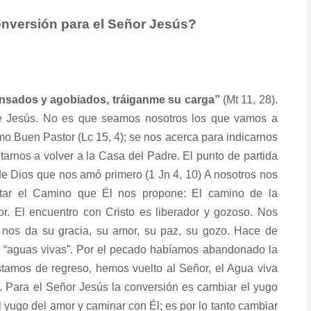
onversión para el Señor Jesús?
ansados y agobiados, tráiganme su carga”
(Mt 11, 28).
de Jesús. No es que seamos nosotros los que vamos a
mo Buen Pastor (Lc 15, 4); se nos acerca para indicarnos
arnos a volver a la Casa del Padre. El punto de partida
 de Dios que nos amó primero (1 Jn 4, 10) A nosotros nos
ptar el Camino que Él nos propone: El camino de la
r. El encuentro con Cristo es liberador y gozoso. Nos
y nos da su gracia, su amor, su paz, su gozo. Hace de
e “aguas vivas”. Por el pecado habíamos abandonado la
tamos de regreso, hemos vuelto al Señor, el Agua viva
). Para el Señor Jesús la conversión es cambiar el yugo
l yugo del amor y caminar con Él; es por lo tanto cambiar