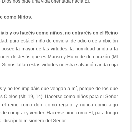
 Dios nos pide una vida orientada hacia Él.
e como Niños
.
áis y os hacéis como niños, no entraréis en el Reino
dad, puro está el niño de envidia, de odio o de ambición
o posee la mayor de las virtudes: la humildad unida a la
prender de Jesús que es Manso y Humilde de corazón (Mt
a. Si nos faltan estas virtudes nuestra salvación anda coja
os y no les impidáis que vengan a mí, porque de los que
 Cielos (Mt. 19, 14).
Hacerse como niños para el Señor
y el reino como don, como regalo, y nunca como algo
de comprar y vender. Hacerse niño como Él, para luego
, discípulo misionero del Señor.